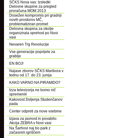
SČKS Nova vas: Izsledki
Delovne skupine za pregled
proračuna MOM 2013
Dosežen kompromis pri gradnji
novih prostorov MČ,
problematiziran promet
Delovna skupina za okolje
organizirala sprehod po Novi
vasi
Nevaren Trg Revolucije
Vse generacije poprijele za
grablje
EN BOJ!
Najave zborov SČKS Maribora v
tednu od 17. do 23. junija
KAKO VARNO NA PIRAMIDO?
Izza televizorja ne bomo nič
spremenili
Kakovost življenja Studenčanov
pada
Center odpreti za nove vsebine
Izjava za javnost in povabilo:
Akcija ZEBRA v Novi vasi
Na Šarhovi naj bo park z
začasnim igriščem