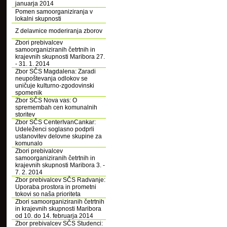
januarja 2014
Pomen samoorganiziranja v
lokalni skupnosti
Z delavnice moderiranja zborov
Zbori prebivalcev
samoorganiziranih četrtnih in
krajevnih skupnosti Maribora 27.
- 31. 1. 2014
Zbor SČS Magdalena: Zaradi
neupoštevanja odlokov se
uničuje kulturno-zgodovinski
spomenik
Zbor SČS Nova vas: O
spremembah cen komunalnih
storitev
Zbor SČS CenterIvanCankar:
Udeleženci soglasno podprli
ustanovitev delovne skupine za
komunalo
Zbori prebivalcev
samoorganiziranih četrtnih in
krajevnih skupnosti Maribora 3. -
7. 2. 2014
Zbor prebivalcev SČS Radvanje:
Uporaba prostora in prometni
tokovi so naša prioriteta
Zbori samoorganiziranih četrtnih
in krajevnih skupnosti Maribora
od 10. do 14. februarja 2014
Zbor prebivalcev SČS Studenci: