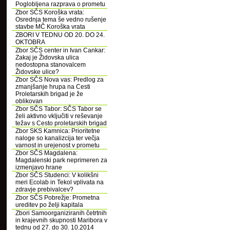
Poglobljena razprava o prometu
Zbor SČS Koroška vrata:
Osrednja tema še vedno rušenje
stavbe MČ Koroška vrata
ZBORI V TEDNU OD 20. DO 24.
OKTOBRA
Zbor SČS center in Ivan Cankar:
Zakaj je Židovska ulica
nedostopna stanovalcem
Židovske ulice?
Zbor SČS Nova vas: Predlog za
zmanjšanje hrupa na Cesti
Proletarskih brigad je že
oblikovan
Zbor SČS Tabor: SČS Tabor se
želi aktivno vključiti v reševanje
težav s Cesto proletarskih brigad
Zbor SKS Kamnica: Prioritetne
naloge so kanalizcija ter večja
varnost in urejenost v prometu
Zbor SČS Magdalena:
Magdalenski park neprimeren za
izmenjavo hrane
Zbor SČS Studenci: V kolikšni
meri Ecolab in Tekol vplivata na
zdravje prebivalcev?
Zbor SČS Pobrežje: Prometna
ureditev po želji kapitala
Zbori Samoorganiziranih četrtnih
in krajevnih skupnosti Maribora v
tednu od 27. do 30. 10.2014