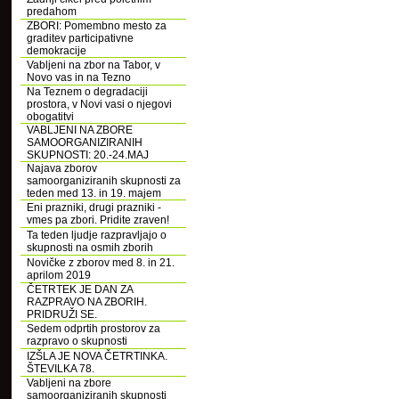
predahom
ZBORI: Pomembno mesto za
graditev participativne
demokracije
Vabljeni na zbor na Tabor, v
Novo vas in na Tezno
Na Teznem o degradaciji
prostora, v Novi vasi o njegovi
obogatitvi
VABLJENI NA ZBORE
SAMOORGANIZIRANIH
SKUPNOSTI: 20.-24.MAJ
Najava zborov
samoorganiziranih skupnosti za
teden med 13. in 19. majem
Eni prazniki, drugi prazniki -
vmes pa zbori. Pridite zraven!
Ta teden ljudje razpravljajo o
skupnosti na osmih zborih
Novičke z zborov med 8. in 21.
aprilom 2019
ČETRTEK JE DAN ZA
RAZPRAVO NA ZBORIH.
PRIDRUŽI SE.
Sedem odprtih prostorov za
razpravo o skupnosti
IZŠLA JE NOVA ČETRTINKA.
ŠTEVILKA 78.
Vabljeni na zbore
samoorganiziranih skupnosti