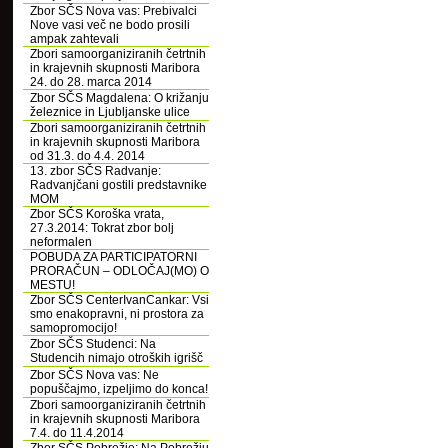
Zbor SČS Nova vas: Prebivalci
Nove vasi več ne bodo prosili
ampak zahtevali
Zbori samoorganiziranih četrtnih
in krajevnih skupnosti Maribora
24. do 28. marca 2014
Zbor SČS Magdalena: O križanju
železnice in Ljubljanske ulice
Zbori samoorganiziranih četrtnih
in krajevnih skupnosti Maribora
od 31.3. do 4.4. 2014
13. zbor SČS Radvanje:
Radvanjčani gostili predstavnike
MOM
Zbor SČS Koroška vrata,
27.3.2014: Tokrat zbor bolj
neformalen
POBUDA ZA PARTICIPATORNI
PRORAČUN – ODLOČAJ(MO) O
MESTU!
Zbor SČS CenterIvanCankar: Vsi
smo enakopravni, ni prostora za
samopromocijo!
Zbor SČS Studenci: Na
Studencih nimajo otroških igrišč
Zbor SČS Nova vas: Ne
popuščajmo, izpeljimo do konca!
Zbori samoorganiziranih četrtnih
in krajevnih skupnosti Maribora
7.4. do 11.4.2014