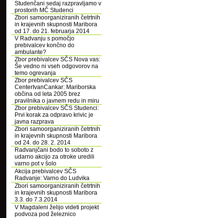
Studenčani sedaj razpravljamo v
prostorih MČ Studenci
Zbori samoorganiziranih četrtnih
in krajevnih skupnosti Maribora
od 17. do 21. februarja 2014
V Radvanju s pomočjo
prebivalcev končno do
ambulante?
Zbor prebivalcev SČS Nova vas:
Še vedno ni vseh odgovorov na
temo ogrevanja
Zbor prebivalcev SČS
CenterIvanCankar: Mariborska
občina od leta 2005 brez
pravilnika o javnem redu in miru
Zbor prebivalcev SČS Studenci:
Prvi korak za odpravo krivic je
javna razprava
Zbori samoorganiziranih četrtnih
in krajevnih skupnosti Maribora
od 24. do 28. 2. 2014
Radvanjčani bodo to soboto z
udarno akcijo za otroke uredili
varno pot v šolo
Akcija prebivalcev SČS
Radvanje: Varno do Ludvika
Zbori samoorganiziranih četrtnih
in krajevnih skupnosti Maribora
3.3. do 7.3.2014
V Magdaleni želijo videti projekt
podvoza pod železnico