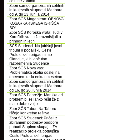
četrt ne zanima
Zbori samoorganiziranih četrtnih
in krajevnih skupnosti Maribora
od 9. do 13. junija 2014
Zbor SČS Magdalena: OBNOVA
KOŠARKARSKEGA IGRIŠČA
BO!
Zbor SČS Koroška vrata: Tudi v
Koroških vratih že razmišljali o
prihodnjih letih
SČS Studenci: Na jutrišnji javni
tribuni o podaljšku Ceste
Proleterskih brigad mimo
Qlandije, ki bi občutno
razbremenila Studence
Zbor SČS Nova vas:
Problematika okolja odslej na
dnevnem redu enkrat mesečno
Zbori samoorganiziranih četrtnih
in krajevnih skupnosti Maribora
od 16. do 20. junija 2014
Zbor SČS Pobrežje: Marsikateri
problem bi se lahko rešil že z
malo dobre volje
Zbor SČS Tabor: Na Taboru
iščejo konkretne rešitve
Zbor SČS Studenci: Pričeli z
zbiranjem podpisov podpore
pobudi Stopimo skupaj – ZA
realizacijo projekta podaljška
Ceste Proletarskih brigad