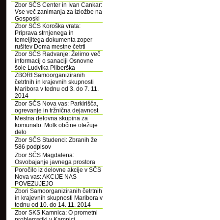
Zbor SČS Center in Ivan Cankar:
Vse več zanimanja za izložbe na
Gosposki
Zbor SČS Koroška vrata:
Priprava strnjenega in
temeljitega dokumenta zoper
rušitev Doma mestne četrti
Zbor SČS Radvanje: Želimo več
informacij o sanaciji Osnovne
šole Ludvika Pliberška
ZBORI Samoorganiziranih
četrtnih in krajevnih skupnosti
Maribora v tednu od 3. do 7. 11.
2014
Zbor SČS Nova vas: Parkirišča,
ogrevanje in tržnična dejavnost
Mestna delovna skupina za
komunalo: Molk občine otežuje
delo
Zbor SČS Studenci: Zbranih že
586 podpisov
Zbor SČS Magdalena:
Osvobajanje javnega prostora
Poročilo iz delovne akcije v SČS
Nova vas: AKCIJE NAS
POVEZUJEJO
Zbori Samoorganiziranih četrtnih
in krajevnih skupnosti Maribora v
tednu od 10. do 14. 11. 2014
Zbor SKS Kamnica: O prometni
problematiki v Kamnici