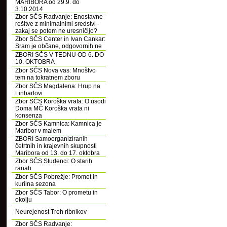
MARIBORA od 29.9. do
3.10.2014
Zbor SČS Radvanje: Enostavne
rešitve z minimalnimi sredstvi -
zakaj se potem ne uresničijo?
Zbor SČS Center in Ivan Cankar:
Sram je občane, odgovornih ne
ZBORI SČS V TEDNU OD 6. DO
10. OKTOBRA
Zbor SČS Nova vas: Mnoštvo
tem na tokratnem zboru
Zbor SČS Magdalena: Hrup na
Linhartovi
Zbor SČS Koroška vrata: O usodi
Doma MČ Koroška vrata ni
konsenza
Zbor SČS Kamnica: Kamnica je
Maribor v malem
ZBORI Samoorganiziranih
četrtnih in krajevnih skupnosti
Maribora od 13. do 17. oktobra
Zbor SČS Studenci: O starih
ranah
Zbor SČS Pobrežje: Promet in
kurilna sezona
Zbor SČS Tabor: O prometu in
okolju
Neurejenost Treh ribnikov
Zbor SČS Radvanje: