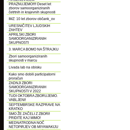
PRAZNUJEMO!!!! Deset let
zborov samoorganiziranih
četrtnih in krajevnih skupnosti
IMZ: 10 let zborov občank_ov
URESNIČITEV LJUDSKIH
ZAHTEV
APRILSKI ZBORI
SAMOORGANIZIRANIH
SKUPNOSTI
3. MARCA BOMO NA ŠTRAJKU
Zbori samoorganiziranih
skupnosti v marcu
Livada lab na obisku
Kako smo dobili participatorni
proračun
ZADNJI ZBORI
SAMOORGANIZIRANIH
SKUPNOSTI V 2022
TUDI OKTOBRA ZBORUJEMO.
VABLJENI!
SEPTEMBRSKE RAZPRAVE NA
KRATKO
SMO ŽE ZAČELI Z ZBORI!
PRIDITE KAJ MIMO!
MEDNATRODNA NOČ
NETOPIRJEV OB MIYAWAKIJU