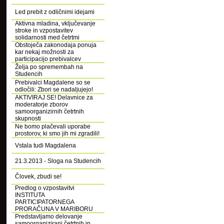
Led prebit z odličnimi idejami
Aktivna mladina, vključevanje
stroke in vzpostavitev
solidarnosti med četrtmi
Obstoječa zakonodaja ponuja
kar nekaj možnosti za
participacijo prebivalcev
Želja po spremembah na
Studencih
Prebivalci Magdalene so se
odločili: Zbori se nadaljujejo!
AKTIVIRAJ SE! Delavnice za
moderatorje zborov
samoorganizirnih četrtnih
skupnosti
Ne bomo plačevali uporabe
prostorov, ki smo jih mi zgradili!
Vstala tudi Magdalena
21.3.2013 - Sloga na Studencih
Človek, zbudi se!
Predlog o vzpostavitvi
INSTITUTA
PARTICIPATORNEGA
PRORAČUNA V MARIBORU
Predstavljamo delovanje
samoorganizirani četrtnih in