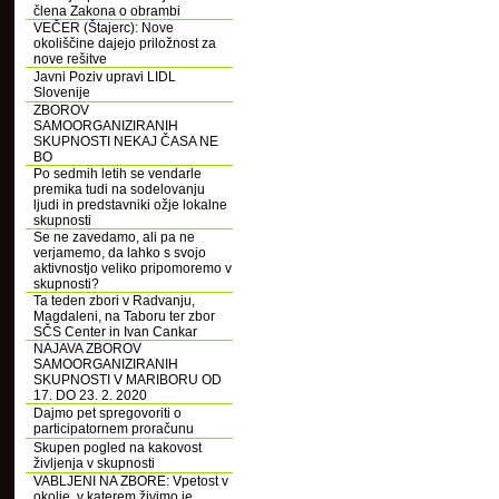
člena Zakona o obrambi
VEČER (Štajerc): Nove
okoliščine dajejo priložnost za
nove rešitve
Javni Poziv upravi LIDL
Slovenije
ZBOROV
SAMOORGANIZIRANIH
SKUPNOSTI NEKAJ ČASA NE
BO
Po sedmih letih se vendarle
premika tudi na sodelovanju
ljudi in predstavniki ožje lokalne
skupnosti
Se ne zavedamo, ali pa ne
verjamemo, da lahko s svojo
aktivnostjo veliko pripomoremo v
skupnosti?
Ta teden zbori v Radvanju,
Magdaleni, na Taboru ter zbor
SČS Center in Ivan Cankar
NAJAVA ZBOROV
SAMOORGANIZIRANIH
SKUPNOSTI V MARIBORU OD
17. DO 23. 2. 2020
Dajmo pet spregovoriti o
participatornem proračunu
Skupen pogled na kakovost
življenja v skupnosti
VABLJENI NA ZBORE: Vpetost v
okolje, v katerem živimo je