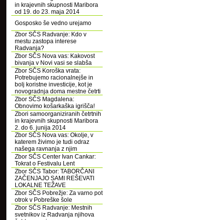
in krajevnih skupnosti Maribora
od 19. do 23. maja 2014
Gosposko še vedno urejamo
Zbor SČS Radvanje: Kdo v
mestu zastopa interese
Radvanja?
Zbor SČS Nova vas: Kakovost
bivanja v Novi vasi se slabša
Zbor SČS Koroška vrata:
Potrebujemo racionalnejše in
bolj koristne investicije, kot je
novogradnja doma mestne četrti
Zbor SČS Magdalena:
Obnovimo košarkaška igrišča!
Zbori samoorganiziranih četrtnih
in krajevnih skupnosti Maribora
2. do 6. junija 2014
Zbor SČS Nova vas: Okolje, v
katerem živimo je tudi odraz
našega ravnanja z njim
Zbor SČS Center Ivan Cankar:
Tokrat o Festivalu Lent
Zbor SČS Tabor: TABORČANI
ZAČENJAJO SAMI REŠEVATI
LOKALNE TEŽAVE
Zbor SČS Pobrežje: Za varno pot
otrok v Pobreške šole
Zbor SČS Radvanje: Mestnih
svetnikov iz Radvanja njihova