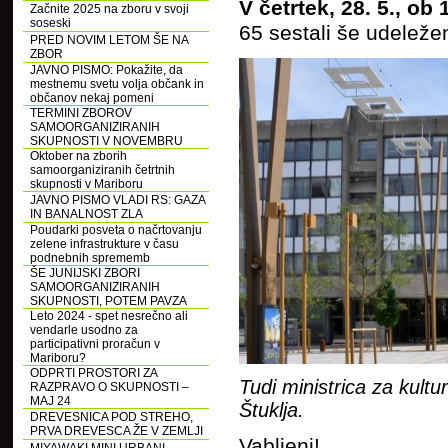
V četrtek, 28. 5., ob 
Začnite 2025 na zboru v svoji
soseski
65 sestali še udeleže
PRED NOVIM LETOM ŠE NA
ZBOR
JAVNO PISMO: Pokažite, da
mestnemu svetu volja občank in
občanov nekaj pomeni
TERMINI ZBOROV
SAMOORGANIZIRANIH
SKUPNOSTI V NOVEMBRU
Oktober na zborih
samoorganiziranih četrtnih
skupnosti v Mariboru
JAVNO PISMO VLADI RS: GAZA
IN BANALNOST ZLA
Poudarki posveta o načrtovanju
zelene infrastrukture v času
podnebnih sprememb
ŠE JUNIJSKI ZBORI
SAMOORGANIZIRANIH
SKUPNOSTI, POTEM PAVZA
Leto 2024 - spet nesrečno ali
vendarle usodno za
participativni proračun v
Mariboru?
ODPRTI PROSTORI ZA
Tudi ministrica za kul
RAZPRAVO O SKUPNOSTI –
MAJ 24
Štuklja.
DREVESNICA POD STREHO,
PRVA DREVESCA ŽE V ZEMLJI
Vabljeni!