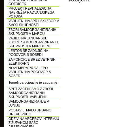
MIYAWAKI MINI URBANI
GOZDIČEK
PROJEKT REVITALIZACIJA
NABREŽJA RADVANJSKEGA
POTOKA
VABLJENI NA APRILSKI ZBOR V
SVOJI SKUPNOSTI
ZBORI SAMOORGANIZIRANIH
SKUPNOSTI V MARCU
VABILO NA JANUARSKE
ZBORE SAMOORGANIZIRANIH
SKUPNOSTI V MARIBORU
LESTOS ŠE ZADNJIČ NA
POGOVOR S SOSEDI
ZA POHORJE BREZ VETRNIH
ELEKTRARN
NOVEMBRA PRAV LEPO
VABLJENI NA POGOVOR S
SOSEDI
Temelj participacije je zaupanje
SPET ZAČENJAMO Z ZBORI
SAMOORGANIZIRANIH
SKUPNOSTI. VABLJENI!
SAMOORGANIZIRANJE V
JUNIJU
POSTAVILI MALO URBANO
DREVESNICO
ODZIV NA VEČEROV INTERVJU
Z ŽUPANOM SAŠO
ARSENOVIČEM