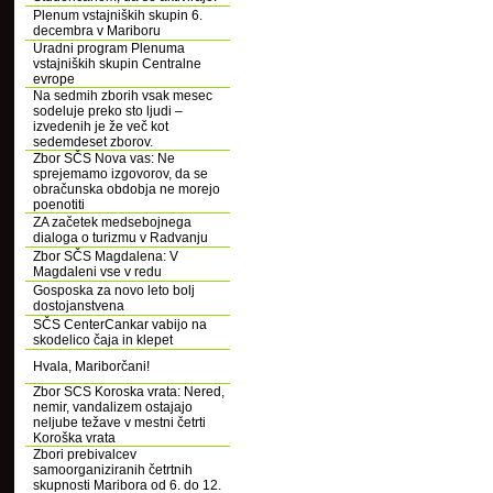
Plenum vstajniških skupin 6.
decembra v Mariboru
Uradni program Plenuma
vstajniških skupin Centralne
evrope
Na sedmih zborih vsak mesec
sodeluje preko sto ljudi –
izvedenih je že več kot
sedemdeset zborov.
Zbor SČS Nova vas: Ne
sprejemamo izgovorov, da se
obračunska obdobja ne morejo
poenotiti
ZA začetek medsebojnega
dialoga o turizmu v Radvanju
Zbor SČS Magdalena: V
Magdaleni vse v redu
Gosposka za novo leto bolj
dostojanstvena
SČS CenterCankar vabijo na
skodelico čaja in klepet
Hvala, Mariborčani!
Zbor SCS Koroska vrata: Nered,
nemir, vandalizem ostajajo
neljube težave v mestni četrti
Koroška vrata
Zbori prebivalcev
samoorganiziranih četrtnih
skupnosti Maribora od 6. do 12.