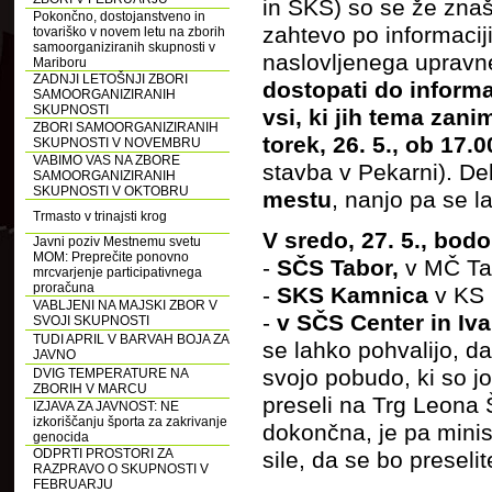
in SKS) so se že znaš
Pokončno, dostojanstveno in
zahtevo po informacij
tovariško v novem letu na zborih
samoorganiziranih skupnosti v
naslovljenega upravn
Mariboru
ZADNJI LETOŠNJI ZBORI
dostopati do inform
SAMOORGANIZIRANIH
SKUPNOSTI
vsi, ki jih tema zani
ZBORI SAMOORGANIZIRANIH
torek, 26. 5., ob 17.
SKUPNOSTI V NOVEMBRU
VABIMO VAS NA ZBORE
stavba v Pekarni). De
SAMOORGANIZIRANIH
SKUPNOSTI V OKTOBRU
mestu
, nanjo pa se l
Trmasto v trinajsti krog
V sredo, 27. 5., bod
Javni poziv Mestnemu svetu
MOM: Preprečite ponovno
-
SČS Tabor,
v MČ Tab
mrcvarjenje participativnega
proračuna
-
SKS Kamnica
v KS 
VABLJENI NA MAJSKI ZBOR V
-
v SČS Center in Iv
SVOJI SKUPNOSTI
TUDI APRIL V BARVAH BOJA ZA
se lahko pohvalijo, da
JAVNO
svojo pobudo, ki so j
DVIG TEMPERATURE NA
ZBORIH V MARCU
preseli na Trg Leona Š
IZJAVA ZA JAVNOST: NE
izkoriščanju športa za zakrivanje
dokončna, je pa minis
genocida
ODPRTI PROSTORI ZA
sile, da se bo preselit
RAZPRAVO O SKUPNOSTI V
FEBRUARJU