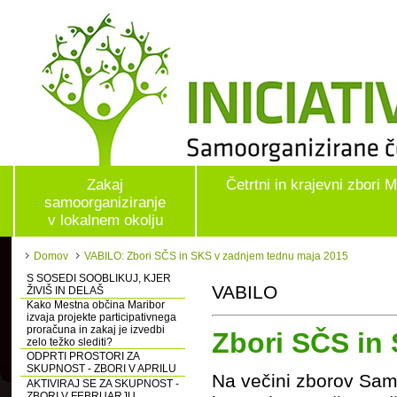
Zakaj
Četrtni in krajevni zbori 
samoorganiziranje
v lokalnem okolju
Domov
VABILO: Zbori SČS in SKS v zadnjem tednu maja 2015
S SOSEDI SOOBLIKUJ, KJER
VABILO
ŽIVIŠ IN DELAŠ
Kako Mestna občina Maribor
izvaja projekte participativnega
proračuna in zakaj je izvedbi
Zbori SČS in
zelo težko slediti?
ODPRTI PROSTORI ZA
SKUPNOST - ZBORI V APRILU
Na večini zborov Samo
AKTIVIRAJ SE ZA SKUPNOST -
ZBORI V FEBRUARJU