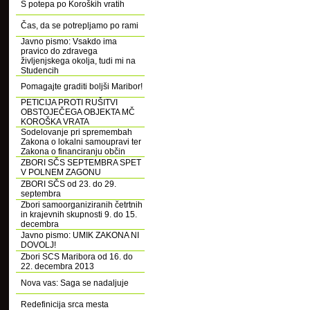
S potepa po Koroških vratih
Čas, da se potrepljamo po rami
Javno pismo: Vsakdo ima
pravico do zdravega
življenjskega okolja, tudi mi na
Studencih
Pomagajte graditi boljši Maribor!
PETICIJA PROTI RUŠITVI
OBSTOJEČEGA OBJEKTA MČ
KOROŠKA VRATA
Sodelovanje pri spremembah
Zakona o lokalni samoupravi ter
Zakona o financiranju občin
ZBORI SČS SEPTEMBRA SPET
V POLNEM ZAGONU
ZBORI SČS od 23. do 29.
septembra
Zbori samoorganiziranih četrtnih
in krajevnih skupnosti 9. do 15.
decembra
Javno pismo: UMIK ZAKONA NI
DOVOLJ!
Zbori SCS Maribora od 16. do
22. decembra 2013
Nova vas: Saga se nadaljuje
Redefinicija srca mesta