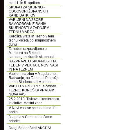
med 1. in 5. aprilom
SKUPAJ ZA SKUPNO -
ODGOVORI ŽUPANSKIH
KANDIDATK_OV
VABLJENI NA ZBORE
SAMOORGANIZIRANIH
SKUPNOSTI V ZADNJEM
TEDNU MARCA
Koroška vrata in Tezno v tem
tednu kličeta po skupnostnem
duhu
Ta teden razpravljamo o
Mariboru na 5 zborih
samoorganiziranih skupnosti
RAZPRAVE O SKUPNOSTI TA
TEDEN V PEKRAH, NOVI VASI
IN NA TEZNEM
Vabljeni na zbor v Magdaleno,
Radvanje, na Tabor ali Pobrežje
ter na Studence ali v center
VABILO NA ZBORE: Ta četrtek
TEZNO, KOROŠKA VRATA in
NOVA VAS
25.2.2013: Tiskovna konferenca
Iniciative Mestni zbor
V Novi vasi se spet dobimo 11.
aprila
3. aprila v Centru določamo
priorite
Dragi Studenčani! AKCIJA!