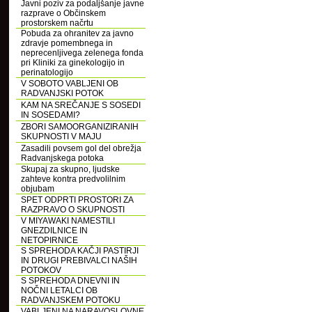
Javni poziv za podaljšanje javne
razprave o Občinskem
prostorskem načrtu
Pobuda za ohranitev za javno
zdravje pomembnega in
neprecenljivega zelenega fonda
pri Kliniki za ginekologijo in
perinatologijo
V SOBOTO VABLJENI OB
RADVANJSKI POTOK
KAM NA SREČANJE S SOSEDI
IN SOSEDAMI?
ZBORI SAMOORGANIZIRANIH
SKUPNOSTI V MAJU
Zasadili povsem gol del obrežja
Radvanjskega potoka
Skupaj za skupno, ljudske
zahteve kontra predvolilnim
objubam
SPET ODPRTI PROSTORI ZA
RAZPRAVO O SKUPNOSTI
V MIYAWAKI NAMESTILI
GNEZDILNICE IN
NETOPIRNICE
S SPREHODA KAČJI PASTIRJI
IN DRUGI PREBIVALCI NAŠIH
POTOKOV
S SPREHODA DNEVNI IN
NOČNI LETALCI OB
RADVANJSKEM POTOKU
VABLJENI NA NARAVOSLOVNE