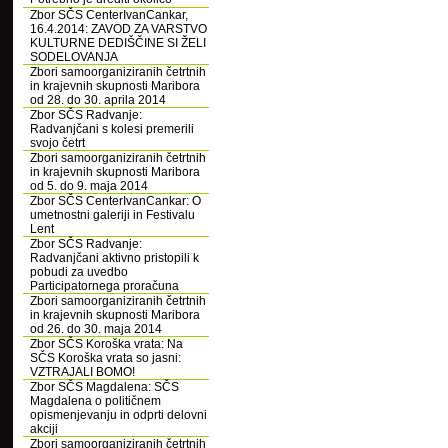
Zbor SČS CenterIvanCankar,
16.4.2014: ZAVOD ZA VARSTVO
KULTURNE DEDIŠČINE SI ŽELI
SODELOVANJA
Zbori samoorganiziranih četrtnih
in krajevnih skupnosti Maribora
od 28. do 30. aprila 2014
Zbor SČS Radvanje:
Radvanjčani s kolesi premerili
svojo četrt
Zbori samoorganiziranih četrtnih
in krajevnih skupnosti Maribora
od 5. do 9. maja 2014
Zbor SČS CenterIvanCankar: O
umetnostni galeriji in Festivalu
Lent
Zbor SČS Radvanje:
Radvanjčani aktivno pristopili k
pobudi za uvedbo
Participatornega proračuna
Zbori samoorganiziranih četrtnih
in krajevnih skupnosti Maribora
od 26. do 30. maja 2014
Zbor SČS Koroška vrata: Na
SČS Koroška vrata so jasni:
VZTRAJALI BOMO!
Zbor SČS Magdalena: SČS
Magdalena o političnem
opismenjevanju in odprti delovni
akciji
Zbori samoorganiziranih četrtnih