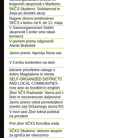
krajevnih skupnosti v Mariboru
SKČS Studenci: Solidarnost in
želja po direktni akciji
Najave zborov prebivalcev
SKČS v tednu od 6. do 12. maja
V Samoorganizirani četrtni
skupnosti Center smo iskali
konsenz
V javnem pismu odgovorili
Alenki Bratušek
Javno pismo: Agonija Nova vas
V Centru konkretno na delo
Izbrane prioritetne naloge v
dobro Magdalene in mesta
SELF-ORGANIZED DISTRICTS
AND LOCAL COMMUNITIES -
now also as booklet in english
Zbor SČS Radvanje: Varna pot v
šolo in nezavarovan daljnovod
Javno pismo vsled ponedeljkovi
izredni seji Državnega zbora RS
V novi vasi Zbor tokrat potekal
na prostem
Prvi zbor SČKS Koroška vrata
SČKS Studenci: delovni skupini
za igrišča ter obvoznico