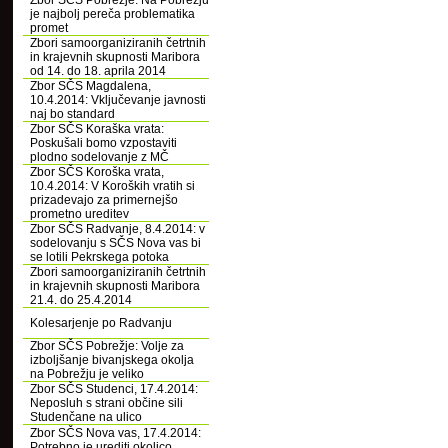
Zbor SČS Pobrežje: Na Pobrežju
je najbolj pereča problematika
promet
Zbori samoorganiziranih četrtnih
in krajevnih skupnosti Maribora
od 14. do 18. aprila 2014
Zbor SČS Magdalena,
10.4.2014: Vključevanje javnosti
naj bo standard
Zbor SČS Koraška vrata:
Poskušali bomo vzpostaviti
plodno sodelovanje z MČ
Zbor SČS Koroška vrata,
10.4.2014: V Koroških vratih si
prizadevajo za primernejšo
prometno ureditev
Zbor SČS Radvanje, 8.4.2014: v
sodelovanju s SČS Nova vas bi
se lotili Pekrskega potoka
Zbori samoorganiziranih četrtnih
in krajevnih skupnosti Maribora
21.4. do 25.4.2014
Kolesarjenje po Radvanju
Zbor SČS Pobrežje: Volje za
izboljšanje bivanjskega okolja
na Pobrežju je veliko
Zbor SČS Studenci, 17.4.2014:
Neposluh s strani občine sili
Studenčane na ulico
Zbor SČS Nova vas, 17.4.2014:
Potrebno je urediti okolico