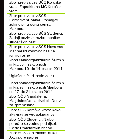
Zbor prebivalcev SČS Koroška
vrata: Zaparkirana MČ Koroška
vrata
Zbor prebivalcev SČS
CenterIvanCankar: Pomagati
želimo pri ureditvi centra
Maribora
Zbor prebivalcev SČS Studenci:
Zadnji poziv za razbremenitev
studenških cest
Zbor prebivalcev SČS Nova vas:
Mariborski vodovod nas ne
jemlje resno
Zbori samoorganiziranih četrtnih
in krajevnih skupnosti
Maribora10. do 14. marca 2014
Uglašene četrti prvič v etru
Zbori samoorganiziranih četrtnih
in krajevnih skupnosti Maribora
od 17. do 21. marca 2014
Zbor SČS Magdalena:
Magdalenčani aktivni ob Dnevu
za spremembe
Zbor SČS Koroška vrata: Kako
aktivirati še več sokrajanov
Zbor SČS Studenci: Najbolj
pereč je še vedno podaljšek
Ceste Proletarskih brigad
Zbor SČS CenterIvanCankar:
Akcija gre naprej