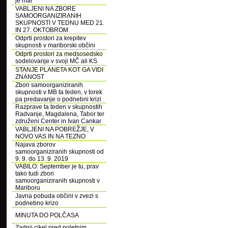
je mar
VABLJENI NA ZBORE
SAMOORGANIZIRANIH
SKUPNOSTI V TEDNU MED 21.
IN 27. OKTOBROM
Odprti prostori za krepitev
skupnosti v mariborski občini
Odprti prostori za medsosedsko
sodelovanje v svoji MČ ali KS
STANJE PLANETA KOT GA VIDI
ZNANOST
Zbori samoorganiziranih
skupnosti v MB ta teden, v torek
pa predavanje o podnebni krizi
Razprave ta teden v skupnostih
Radvanje, Magdalena, Tabor ter
združeni Center in Ivan Cankar
VABLJENI NA POBREŽJE, V
NOVO VAS IN NA TEZNO
Najava zborov
samoorganiziranih skupnosti od
9. 9. do 13. 9. 2019
VABILO: September je tu, prav
tako tudi zbori
samoorganiziranih skupnosti v
Mariboru
Javna pobuda občini v zvezi s
podnebno krizo
MINUTA DO POLČASA
Zadnji cikel pred poletnim