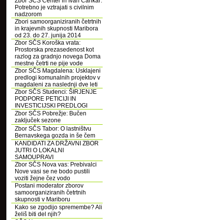
Zbor SČS Center in Ivan Cankar:
Potrebno je vztrajati s civilnim
nadzorom
Zbori samoorganiziranih četrtnih
in krajevnih skupnosti Maribora
od 23. do 27. junija 2014
Zbor SČS Koroška vrata:
Prostorska prezasedenost kot
razlog za gradnjo novega Doma
mestne četrti ne pije vode
Zbor SČS Magdalena: Usklajeni
predlogi komunalnih projektov v
magdaleni za naslednji dve leti
Zbor SČS Studenci: ŠIRJENJE
PODPORE PETICIJI IN
INVESTICIJSKI PREDLOGI
Zbor SČS Pobrežje: Bučen
zaključek sezone
Zbor SČS Tabor: O lastništvu
Bernavskega gozda in še čem
KANDIDATI ZA DRŽAVNI ZBOR
JUTRI O LOKALNI
SAMOUPRAVI
Zbor SČS Nova vas: Prebivalci
Nove vasi se ne bodo pustili
voziti žejne čez vodo
Postani moderator zborov
samoorganiziranih četrtnih
skupnosti v Mariboru
Kako se zgodijo spremembe? Ali
želiš biti del njih?