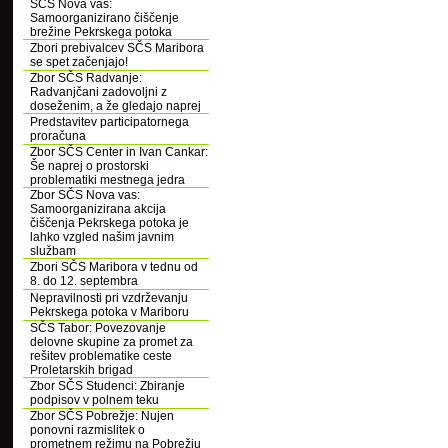
SČS Nova vas:
Samoorganizirano čiščenje
brežine Pekrskega potoka
Zbori prebivalcev SČS Maribora
se spet začenjajo!
Zbor SČS Radvanje:
Radvanjčani zadovoljni z
doseženim, a že gledajo naprej
Predstavitev participatornega
proračuna
Zbor SČS Center in Ivan Cankar:
Še naprej o prostorski
problematiki mestnega jedra
Zbor SČS Nova vas:
Samoorganizirana akcija
čiščenja Pekrskega potoka je
lahko vzgled našim javnim
službam
Zbori SČS Maribora v tednu od
8. do 12. septembra
Nepravilnosti pri vzdrževanju
Pekrskega potoka v Mariboru
SČS Tabor: Povezovanje
delovne skupine za promet za
rešitev problematike ceste
Proletarskih brigad
Zbor SČS Studenci: Zbiranje
podpisov v polnem teku
Zbor SČS Pobrežje: Nujen
ponovni razmislitek o
prometnem režimu na Pobrežju