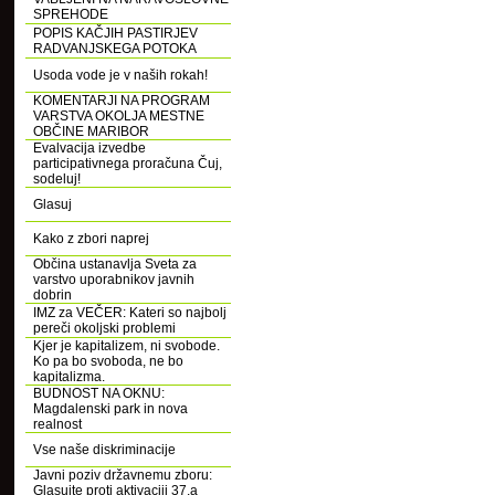
SPREHODE
POPIS KAČJIH PASTIRJEV
RADVANJSKEGA POTOKA
Usoda vode je v naših rokah!
KOMENTARJI NA PROGRAM
VARSTVA OKOLJA MESTNE
OBČINE MARIBOR
Evalvacija izvedbe
participativnega proračuna Čuj,
sodeluj!
Glasuj
Kako z zbori naprej
Občina ustanavlja Sveta za
varstvo uporabnikov javnih
dobrin
IMZ za VEČER: Kateri so najbolj
pereči okoljski problemi
Kjer je kapitalizem, ni svobode.
Ko pa bo svoboda, ne bo
kapitalizma.
BUDNOST NA OKNU:
Magdalenski park in nova
realnost
Vse naše diskriminacije
Javni poziv državnemu zboru:
Glasujte proti aktivaciji 37.a