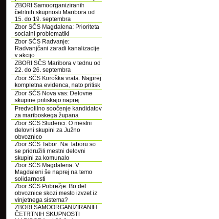
ZBORI Samoorganiziranih
četrtnih skupnosti Maribora od
15. do 19. septembra
Zbor SČS Magdalena: Prioriteta
socialni problematiki
Zbor SČS Radvanje:
Radvanjčani zaradi kanalizacije
v akcijo
ZBORI SČS Maribora v tednu od
22. do 26. septembra
Zbor SČS Koroška vrata: Najprej
kompletna evidenca, nato pritisk
Zbor SČS Nova vas: Delovne
skupine pritiskajo naprej
Predvolilno soočenje kandidatov
za mariboskega župana
Zbor SČS Studenci: O mestni
delovni skupini za Južno
obvoznico
Zbor SČS Tabor: Na Taboru so
se pridružili mestni delovni
skupini za komunalo
Zbor SČS Magdalena: V
Magdaleni še naprej na temo
solidarnosti
Zbor SČS Pobrežje: Bo del
obvoznice skozi mesto izvzet iz
vinjetnega sistema?
ZBORI SAMOORGANIZIRANIH
ČETRTNIH SKUPNOSTI