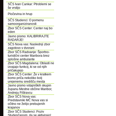
SČS Ivan Cankar: Ptroblemi se
še vrstijo
Pločevina in hrup
SČS Studenci: O pomenu
samoorganiziranosti
Zbor SČS Center: Center naj bo
eden
Javno pismo: KALIBRIRAJTE
RADARJE!
SČS Nova vas: Naslednji zbor
zagotovo v dvorani
Zbor SČS Radvanje: Športno-
turistični center Maribora brez
splošne ambulante
Zbor SČS Magdalena: Oblasti ne
izvajajo funkcij, ki se od njih
pričakujejo
Zbor SČS Center: Že v kratkem
bomo priča nekoliko bolj
urejenemu središču mesta
Javno pismo vstajniških skupin
županu Mestne občine Maribor,
Andreju Fištravcu
Zbor SČS Nova vas:
Predstavniki MČ Nova vas si
očitno ne želijo prebujenih
krajanov
Zbor SČS Studenci: Poziv
Studenčanom, da se aktivirajo!