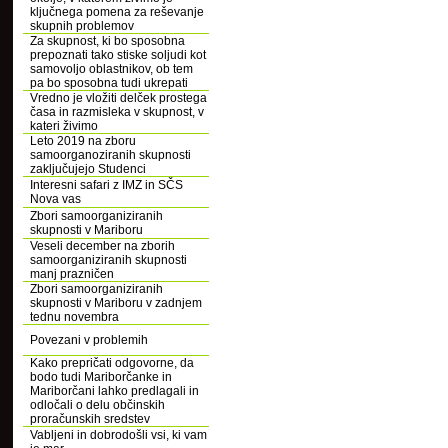
ključnega pomena za reševanje
skupnih problemov
Za skupnost, ki bo sposobna
prepoznati tako stiske soljudi kot
samovoljo oblastnikov, ob tem
pa bo sposobna tudi ukrepati
Vredno je vložiti delček prostega
časa in razmisleka v skupnost, v
kateri živimo
Leto 2019 na zboru
samoorganoziranih skupnosti
zaključujejo Studenci
Interesni safari z IMZ in SČS
Nova vas
Zbori samoorganiziranih
skupnosti v Mariboru
Veseli december na zborih
samoorganiziranih skupnosti
manj prazničen
Zbori samoorganiziranih
skupnosti v Mariboru v zadnjem
tednu novembra
Povezani v problemih
Kako prepričati odgovorne, da
bodo tudi Mariborčanke in
Mariborčani lahko predlagali in
odločali o delu občinskih
proračunskih sredstev
Vabljeni in dobrodošli vsi, ki vam