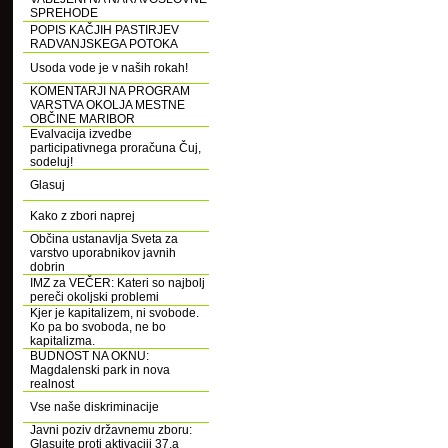
SPREHODE
POPIS KAČJIH PASTIRJEV
RADVANJSKEGA POTOKA
Usoda vode je v naših rokah!
KOMENTARJI NA PROGRAM
VARSTVA OKOLJA MESTNE
OBČINE MARIBOR
Evalvacija izvedbe
participativnega proračuna Čuj,
sodeluj!
Glasuj
Kako z zbori naprej
Občina ustanavlja Sveta za
varstvo uporabnikov javnih
dobrin
IMZ za VEČER: Kateri so najbolj
pereči okoljski problemi
Kjer je kapitalizem, ni svobode.
Ko pa bo svoboda, ne bo
kapitalizma.
BUDNOST NA OKNU:
Magdalenski park in nova
realnost
Vse naše diskriminacije
Javni poziv državnemu zboru:
Glasujte proti aktivaciji 37.a