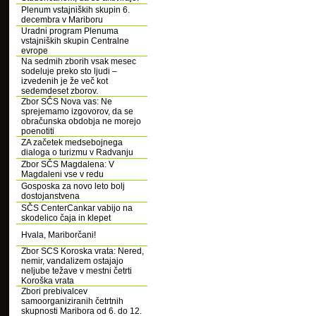
Plenum vstajniških skupin 6.
decembra v Mariboru
Uradni program Plenuma
vstajniških skupin Centralne
evrope
Na sedmih zborih vsak mesec
sodeluje preko sto ljudi –
izvedenih je že več kot
sedemdeset zborov.
Zbor SČS Nova vas: Ne
sprejemamo izgovorov, da se
obračunska obdobja ne morejo
poenotiti
ZA začetek medsebojnega
dialoga o turizmu v Radvanju
Zbor SČS Magdalena: V
Magdaleni vse v redu
Gosposka za novo leto bolj
dostojanstvena
SČS CenterCankar vabijo na
skodelico čaja in klepet
Hvala, Mariborčani!
Zbor SCS Koroska vrata: Nered,
nemir, vandalizem ostajajo
neljube težave v mestni četrti
Koroška vrata
Zbori prebivalcev
samoorganiziranih četrtnih
skupnosti Maribora od 6. do 12.