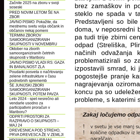
Začnite 2025 na zboru v svoji
brez zamaškov in po
soseski
steklo ne spada v ta
PRED NOVIM LETOM ŠE NA
ZBOR
Predstavljeni so bil
JAVNO PISMO: Pokažite, da
mestnemu svetu volja občank in
doma, v neposredni bl
občanov nekaj pomeni
TERMINI ZBOROV
pa tudi trije zbirni 
SAMOORGANIZIRANIH
odpad (Streliška, Pl
SKUPNOSTI V NOVEMBRU
Oktober na zborih
načinih odvažanja 
samoorganiziranih četrtnih
skupnosti v Mariboru
problematizirali so 
JAVNO PISMO VLADI RS: GAZA
IN BANALNOST ZLA
izpostavili smrad, k
Poudarki posveta o načrtovanju
pogostejše pranje ka
zelene infrastrukture v času
podnebnih sprememb
nagrajevanja oziroma 
ŠE JUNIJSKI ZBORI
SAMOORGANIZIRANIH
koncu pa so udeležen
SKUPNOSTI, POTEM PAVZA
probleme, s katerimi 
Leto 2024 - spet nesrečno ali
vendarle usodno za
participativni proračun v
Mariboru?
ODPRTI PROSTORI ZA
RAZPRAVO O SKUPNOSTI –
MAJ 24
DREVESNICA POD STREHO,
PRVA DREVESCA ŽE V ZEMLJI