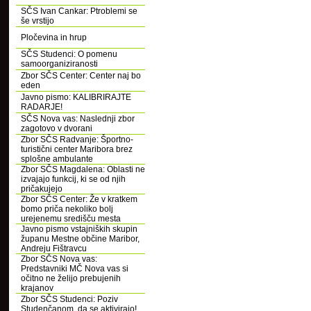
SČS Ivan Cankar: Ptroblemi se
še vrstijo
Pločevina in hrup
SČS Studenci: O pomenu
samoorganiziranosti
Zbor SČS Center: Center naj bo
eden
Javno pismo: KALIBRIRAJTE
RADARJE!
SČS Nova vas: Naslednji zbor
zagotovo v dvorani
Zbor SČS Radvanje: Športno-
turistični center Maribora brez
splošne ambulante
Zbor SČS Magdalena: Oblasti ne
izvajajo funkcij, ki se od njih
pričakujejo
Zbor SČS Center: Že v kratkem
bomo priča nekoliko bolj
urejenemu središču mesta
Javno pismo vstajniških skupin
županu Mestne občine Maribor,
Andreju Fištravcu
Zbor SČS Nova vas:
Predstavniki MČ Nova vas si
očitno ne želijo prebujenih
krajanov
Zbor SČS Studenci: Poziv
Studenčanom, da se aktivirajo!