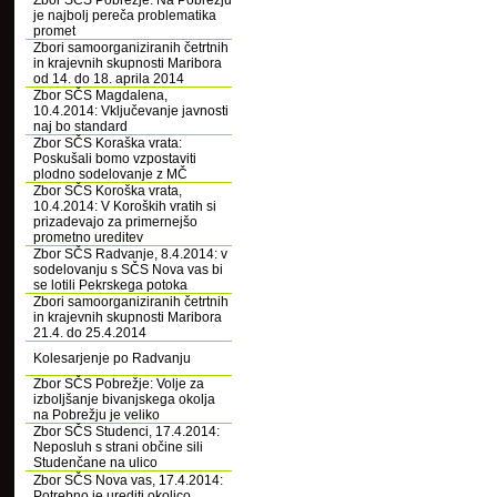
Zbor SČS Pobrežje: Na Pobrežju
je najbolj pereča problematika
promet
Zbori samoorganiziranih četrtnih
in krajevnih skupnosti Maribora
od 14. do 18. aprila 2014
Zbor SČS Magdalena,
10.4.2014: Vključevanje javnosti
naj bo standard
Zbor SČS Koraška vrata:
Poskušali bomo vzpostaviti
plodno sodelovanje z MČ
Zbor SČS Koroška vrata,
10.4.2014: V Koroških vratih si
prizadevajo za primernejšo
prometno ureditev
Zbor SČS Radvanje, 8.4.2014: v
sodelovanju s SČS Nova vas bi
se lotili Pekrskega potoka
Zbori samoorganiziranih četrtnih
in krajevnih skupnosti Maribora
21.4. do 25.4.2014
Kolesarjenje po Radvanju
Zbor SČS Pobrežje: Volje za
izboljšanje bivanjskega okolja
na Pobrežju je veliko
Zbor SČS Studenci, 17.4.2014:
Neposluh s strani občine sili
Studenčane na ulico
Zbor SČS Nova vas, 17.4.2014:
Potrebno je urediti okolico