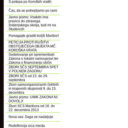
S potepa po Koroških vratih
Čas, da se potrepljamo po rami
Javno pismo: Vsakdo ima
pravico do zdravega
življenjskega okolja, tudi mi na
Studencih
Pomagajte graditi boljši Maribor!
PETICIJA PROTI RUŠITVI
OBSTOJEČEGA OBJEKTA MČ
KOROŠKA VRATA
Sodelovanje pri spremembah
Zakona o lokalni samoupravi ter
Zakona o financiranju občin
ZBORI SČS SEPTEMBRA SPET
V POLNEM ZAGONU
ZBORI SČS od 23. do 29.
septembra
Zbori samoorganiziranih četrtnih
in krajevnih skupnosti 9. do 15.
decembra
Javno pismo: UMIK ZAKONA NI
DOVOLJ!
Zbori SCS Maribora od 16. do
22. decembra 2013
Nova vas: Saga se nadaljuje
Redefinicija srca mesta