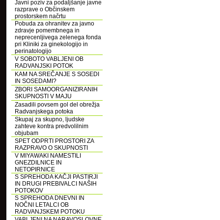
Javni poziv za podaljšanje javne
razprave o Občinskem
prostorskem načrtu
Pobuda za ohranitev za javno
zdravje pomembnega in
neprecenljivega zelenega fonda
pri Kliniki za ginekologijo in
perinatologijo
V SOBOTO VABLJENI OB
RADVANJSKI POTOK
KAM NA SREČANJE S SOSEDI
IN SOSEDAMI?
ZBORI SAMOORGANIZIRANIH
SKUPNOSTI V MAJU
Zasadili povsem gol del obrežja
Radvanjskega potoka
Skupaj za skupno, ljudske
zahteve kontra predvolilnim
objubam
SPET ODPRTI PROSTORI ZA
RAZPRAVO O SKUPNOSTI
V MIYAWAKI NAMESTILI
GNEZDILNICE IN
NETOPIRNICE
S SPREHODA KAČJI PASTIRJI
IN DRUGI PREBIVALCI NAŠIH
POTOKOV
S SPREHODA DNEVNI IN
NOČNI LETALCI OB
RADVANJSKEM POTOKU
VABLJENI NA NARAVOSLOVNE