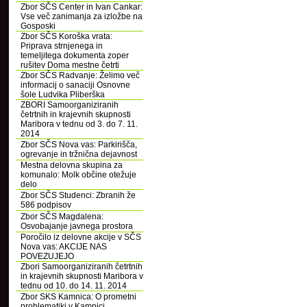
Zbor SČS Center in Ivan Cankar:
Vse več zanimanja za izložbe na
Gosposki
Zbor SČS Koroška vrata:
Priprava strnjenega in
temeljitega dokumenta zoper
rušitev Doma mestne četrti
Zbor SČS Radvanje: Želimo več
informacij o sanaciji Osnovne
šole Ludvika Pliberška
ZBORI Samoorganiziranih
četrtnih in krajevnih skupnosti
Maribora v tednu od 3. do 7. 11.
2014
Zbor SČS Nova vas: Parkirišča,
ogrevanje in tržnična dejavnost
Mestna delovna skupina za
komunalo: Molk občine otežuje
delo
Zbor SČS Studenci: Zbranih že
586 podpisov
Zbor SČS Magdalena:
Osvobajanje javnega prostora
Poročilo iz delovne akcije v SČS
Nova vas: AKCIJE NAS
POVEZUJEJO
Zbori Samoorganiziranih četrtnih
in krajevnih skupnosti Maribora v
tednu od 10. do 14. 11. 2014
Zbor SKS Kamnica: O prometni
problematiki v Kamnici