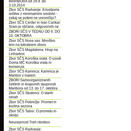
MARIBORA od 29.9. do
3.10.2014
Zbor SČS Radvanje: Enostavne
rešitve z minimalnimi sredstvi -
zakaj se potem ne uresničijo?
Zbor SČS Center in Ivan Cankar:
Sram je občane, odgovornih ne
ZBORI SČS V TEDNU OD 6. DO
10. OKTOBRA
Zbor SČS Nova vas: Mnoštvo
tem na tokratnem zboru
Zbor SČS Magdalena: Hrup na
Linhartovi
Zbor SČS Koroška vrata: O usodi
Doma MČ Koroška vrata ni
konsenza
Zbor SČS Kamnica: Kamnica je
Maribor v malem
ZBORI Samoorganiziranih
četrtnih in krajevnih skupnosti
Maribora od 13. do 17. oktobra
Zbor SČS Studenci: O starih
ranah
Zbor SČS Pobrežje: Promet in
kurilna sezona
Zbor SČS Tabor: O prometu in
okolju
Neurejenost Treh ribnikov
Zbor SČS Radvanje: