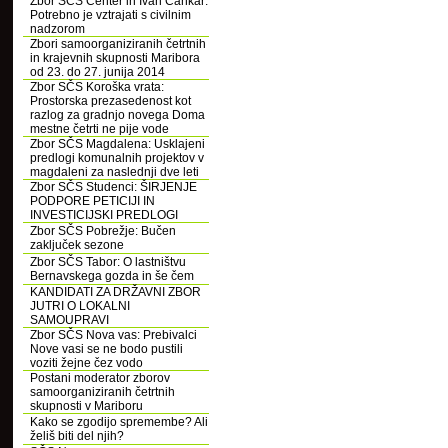
Zbor SČS Center in Ivan Cankar:
Potrebno je vztrajati s civilnim
nadzorom
Zbori samoorganiziranih četrtnih
in krajevnih skupnosti Maribora
od 23. do 27. junija 2014
Zbor SČS Koroška vrata:
Prostorska prezasedenost kot
razlog za gradnjo novega Doma
mestne četrti ne pije vode
Zbor SČS Magdalena: Usklajeni
predlogi komunalnih projektov v
magdaleni za naslednji dve leti
Zbor SČS Studenci: ŠIRJENJE
PODPORE PETICIJI IN
INVESTICIJSKI PREDLOGI
Zbor SČS Pobrežje: Bučen
zaključek sezone
Zbor SČS Tabor: O lastništvu
Bernavskega gozda in še čem
KANDIDATI ZA DRŽAVNI ZBOR
JUTRI O LOKALNI
SAMOUPRAVI
Zbor SČS Nova vas: Prebivalci
Nove vasi se ne bodo pustili
voziti žejne čez vodo
Postani moderator zborov
samoorganiziranih četrtnih
skupnosti v Mariboru
Kako se zgodijo spremembe? Ali
želiš biti del njih?