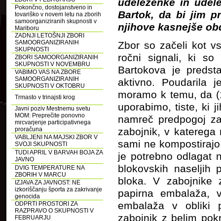
udeleženke in udel
Pokončno, dostojanstveno in
Bartok,
da bi jim pr
tovariško v novem letu na zborih
samoorganiziranih skupnosti v
njihove kasnejše obd
Mariboru
ZADNJI LETOŠNJI ZBORI
SAMOORGANIZIRANIH
Zbor so začeli kot vs
SKUPNOSTI
ročni signali, ki so
ZBORI SAMOORGANIZIRANIH
SKUPNOSTI V NOVEMBRU
Bartokova je predsta
VABIMO VAS NA ZBORE
SAMOORGANIZIRANIH
aktivno. Poudarila j
SKUPNOSTI V OKTOBRU
moramo k temu, da (1
Trmasto v trinajsti krog
uporabimo, tiste, ki 
Javni poziv Mestnemu svetu
MOM: Preprečite ponovno
namreč predpogoj za
mrcvarjenje participativnega
proračuna
zabojnik, v katerega
VABLJENI NA MAJSKI ZBOR V
sami ne kompostirajo,
SVOJI SKUPNOSTI
TUDI APRIL V BARVAH BOJA ZA
je potrebno odlagat n
JAVNO
blokovskih naseljih 
DVIG TEMPERATURE NA
ZBORIH V MARCU
bloka. V zabojnike
IZJAVA ZA JAVNOST: NE
izkoriščanju športa za zakrivanje
papirna embalaža, 
genocida
embalaža v obliki p
ODPRTI PROSTORI ZA
RAZPRAVO O SKUPNOSTI V
zabojnik z belim pok
FEBRUARJU