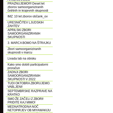
PRAZNUJEMO!!!! Deset let
zborov samoorganiziranih
četrtnih in krajevnih skupnosti
IMZ: 10 let zborov občank_ov
URESNIČITEV LJUDSKIH
ZAHTEV
APRILSKI ZBORI
SAMOORGANIZIRANIH
SKUPNOSTI
3. MARCA BOMO NA ŠTRAJKU
Zbori samoorganiziranih
skupnosti v marcu
Livada lab na obisku
Kako smo dobili participatorni
proračun
ZADNJI ZBORI
SAMOORGANIZIRANIH
SKUPNOSTI V 2022
TUDI OKTOBRA ZBORUJEMO.
VABLJENI!
SEPTEMBRSKE RAZPRAVE NA
KRATKO
SMO ŽE ZAČELI Z ZBORI!
PRIDITE KAJ MIMO!
MEDNATRODNA NOČ
NETOPIRJEV OB MIYAWAKIJU