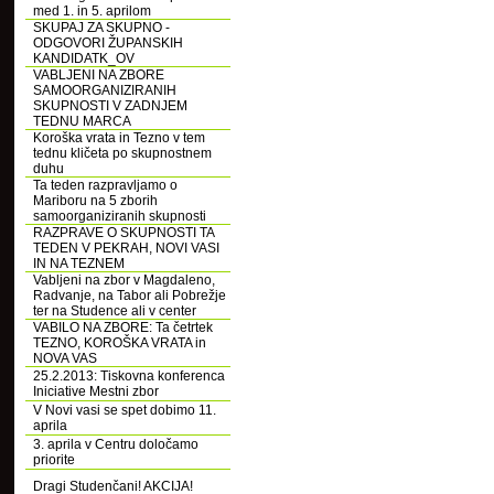
med 1. in 5. aprilom
SKUPAJ ZA SKUPNO -
ODGOVORI ŽUPANSKIH
KANDIDATK_OV
VABLJENI NA ZBORE
SAMOORGANIZIRANIH
SKUPNOSTI V ZADNJEM
TEDNU MARCA
Koroška vrata in Tezno v tem
tednu kličeta po skupnostnem
duhu
Ta teden razpravljamo o
Mariboru na 5 zborih
samoorganiziranih skupnosti
RAZPRAVE O SKUPNOSTI TA
TEDEN V PEKRAH, NOVI VASI
IN NA TEZNEM
Vabljeni na zbor v Magdaleno,
Radvanje, na Tabor ali Pobrežje
ter na Studence ali v center
VABILO NA ZBORE: Ta četrtek
TEZNO, KOROŠKA VRATA in
NOVA VAS
25.2.2013: Tiskovna konferenca
Iniciative Mestni zbor
V Novi vasi se spet dobimo 11.
aprila
3. aprila v Centru določamo
priorite
Dragi Studenčani! AKCIJA!