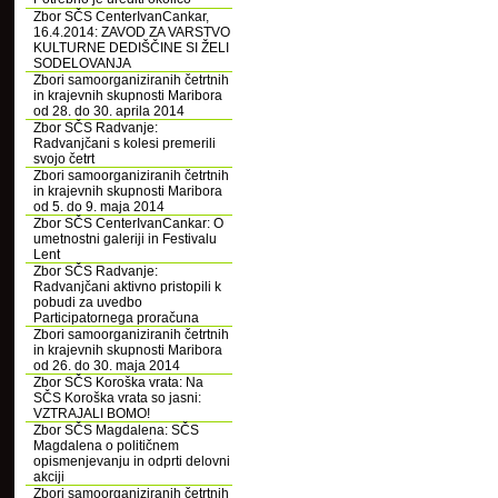
Zbor SČS CenterIvanCankar,
16.4.2014: ZAVOD ZA VARSTVO
KULTURNE DEDIŠČINE SI ŽELI
SODELOVANJA
Zbori samoorganiziranih četrtnih
in krajevnih skupnosti Maribora
od 28. do 30. aprila 2014
Zbor SČS Radvanje:
Radvanjčani s kolesi premerili
svojo četrt
Zbori samoorganiziranih četrtnih
in krajevnih skupnosti Maribora
od 5. do 9. maja 2014
Zbor SČS CenterIvanCankar: O
umetnostni galeriji in Festivalu
Lent
Zbor SČS Radvanje:
Radvanjčani aktivno pristopili k
pobudi za uvedbo
Participatornega proračuna
Zbori samoorganiziranih četrtnih
in krajevnih skupnosti Maribora
od 26. do 30. maja 2014
Zbor SČS Koroška vrata: Na
SČS Koroška vrata so jasni:
VZTRAJALI BOMO!
Zbor SČS Magdalena: SČS
Magdalena o političnem
opismenjevanju in odprti delovni
akciji
Zbori samoorganiziranih četrtnih