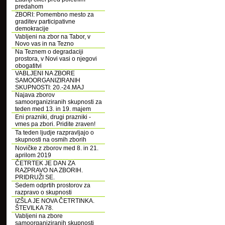
predahom
ZBORI: Pomembno mesto za
graditev participativne
demokracije
Vabljeni na zbor na Tabor, v
Novo vas in na Tezno
Na Teznem o degradaciji
prostora, v Novi vasi o njegovi
obogatitvi
VABLJENI NA ZBORE
SAMOORGANIZIRANIH
SKUPNOSTI: 20.-24.MAJ
Najava zborov
samoorganiziranih skupnosti za
teden med 13. in 19. majem
Eni prazniki, drugi prazniki -
vmes pa zbori. Pridite zraven!
Ta teden ljudje razpravljajo o
skupnosti na osmih zborih
Novičke z zborov med 8. in 21.
aprilom 2019
ČETRTEK JE DAN ZA
RAZPRAVO NA ZBORIH.
PRIDRUŽI SE.
Sedem odprtih prostorov za
razpravo o skupnosti
IZŠLA JE NOVA ČETRTINKA.
ŠTEVILKA 78.
Vabljeni na zbore
samoorganiziranih skupnosti