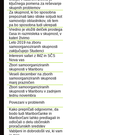
ključnega pomena za reševanje
skupnih problemov
Za skupnost, ki bo sposobna
prepoznati tako stiske soljudi kot
samovoljo oblastnikov, ob tem
pa bo sposobna tudi ukrepati
Vredno je vložiti delček prostega
časa in razmisleka v skupnost, v
kateri živimo
Leto 2019 na zboru
samoorganoziranih skupnosti
zaključujejo Studenci
Interesni safari z IMZ in SČS
Nova vas
Zbori samoorganiziranih
skupnosti v Mariboru
Veseli december na zborih
samoorganiziranih skupnosti
manj prazničen
Zbori samoorganiziranih
skupnosti v Mariboru v zadnjem
tednu novembra
Povezani v problemih
Kako prepričati odgovorne, da
bodo tudi Mariborčanke in
Mariborčani lahko predlagali in
odločali o delu občinskih
proračunskih sredstev
Vabljeni in dobrodošli vsi, ki vam