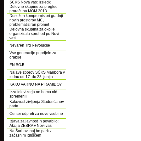
SČKS Nova vas: Izsledki
Delovne skupine za pregled
proračuna MOM 2013
Dosežen kompromis pri gradnji
novih prostorov MČ,
problematiziran promet
Delovna skupina za okolje
organizirala sprehod po Novi
vasi
Nevaren Trg Revolucije
Vse generacije poprijele za
grablje
EN BOJ!
Najave zborov SČKS Maribora v
tednu od 17. do 23. junija
KAKO VARNO NA PIRAMIDO?
Izza televizorja ne bomo nič
spremenili
Kakovost življenja Studenčanov
pada
Center odpreti za nove vsebine
Izjava za javnost in povabilo:
Akcija ZEBRA v Novi vasi
Na Šarhovi naj bo park z
začasnim igriščem