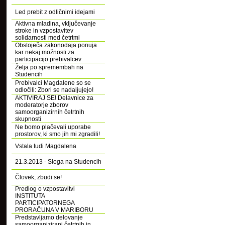
Led prebit z odličnimi idejami
Aktivna mladina, vključevanje
stroke in vzpostavitev
solidarnosti med četrtmi
Obstoječa zakonodaja ponuja
kar nekaj možnosti za
participacijo prebivalcev
Želja po spremembah na
Studencih
Prebivalci Magdalene so se
odločili: Zbori se nadaljujejo!
AKTIVIRAJ SE! Delavnice za
moderatorje zborov
samoorganizirnih četrtnih
skupnosti
Ne bomo plačevali uporabe
prostorov, ki smo jih mi zgradili!
Vstala tudi Magdalena
21.3.2013 - Sloga na Studencih
Človek, zbudi se!
Predlog o vzpostavitvi
INSTITUTA
PARTICIPATORNEGA
PRORAČUNA V MARIBORU
Predstavljamo delovanje
samoorganizirani četrtnih in