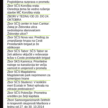
Poglobljena razprava o prometu
Zbor SČS Koroška vrata:
Osrednja tema še vedno rušenje
stavbe MČ Koroška vrata
ZBORI V TEDNU OD 20. DO 24.
OKTOBRA
Zbor SČS center in Ivan Cankar:
Zakaj je Židovska ulica
nedostopna stanovalcem
Židovske ulice?
Zbor SČS Nova vas: Predlog za
zmanjšanje hrupa na Cesti
Proletarskih brigad je že
oblikovan
Zbor SČS Tabor: SČS Tabor se
želi aktivno vključiti v reševanje
težav s Cesto proletarskih brigad
Zbor SKS Kamnica: Prioritetne
naloge so kanalizcija ter večja
varnost in urejenost v prometu
Zbor SČS Magdalena:
Magdalenski park neprimeren za
izmenjavo hrane
Zbor SČS Studenci: V kolikšni
meri Ecolab in Tekol vplivata na
zdravje prebivalcev?
Zbor SČS Pobrežje: Prometna
ureditev po želji kapitala
Zbori Samoorganiziranih četrtnih
in krajevnih skupnosti Maribora v
tednu od 27. do 30. 10.2014