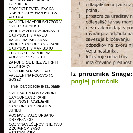
MIYAWAKI MINI URBANI
GOZDIČEK
PROJEKT REVITALIZACIJA
NABREŽJA RADVANJSKEGA
POTOKA
VABLJENI NA APRILSKI ZBOR V
SVOJI SKUPNOSTI
ZBORI SAMOORGANIZIRANIH
SKUPNOSTI V MARCU
VABILO NA JANUARSKE
ZBORE SAMOORGANIZIRANIH
SKUPNOSTI V MARIBORU
LESTOS ŠE ZADNJIČ NA
POGOVOR S SOSEDI
ZA POHORJE BREZ VETRNIH
ELEKTRARN
NOVEMBRA PRAV LEPO
Iz priročnika Snage
VABLJENI NA POGOVOR S
SOSEDI
poglej priročnik
Temelj participacije je zaupanje
SPET ZAČENJAMO Z ZBORI
SAMOORGANIZIRANIH
SKUPNOSTI. VABLJENI!
SAMOORGANIZIRANJE V
JUNIJU
POSTAVILI MALO URBANO
DREVESNICO
ODZIV NA VEČEROV INTERVJU
Z ŽUPANOM SAŠO
ARSENOVIČEM