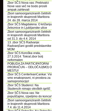
Zbor SČS Nova vas: Prebivalci
Nove vasi več ne bodo prosili
ampak zahtevali
Zbori samoorganiziranih četrtnih
in krajevnih skupnosti Maribora
24. do 28. marca 2014
Zbor SČS Magdalena: O križanju
železnice in Ljubljanske ulice
Zbori samoorganiziranih četrtnih
in krajevnih skupnosti Maribora
od 31.3. do 4.4. 2014
13. zbor SČS Radvanje:
Radvanjčani gostili predstavnike
MOM
Zbor SČS Koroška vrata,
27.3.2014: Tokrat zbor bolj
neformalen
POBUDA ZA PARTICIPATORNI
PRORAČUN – ODLOČAJ(MO) O
MESTU!
Zbor SČS CenterIvanCankar: Vsi
smo enakopravni, ni prostora za
samopromocijo!
Zbor SČS Studenci: Na
Studencih nimajo otroških igrišč
Zbor SČS Nova vas: Ne
popuščajmo, izpeljimo do konca!
Zbori samoorganiziranih četrtnih
in krajevnih skupnosti Maribora
7.4. do 11.4.2014