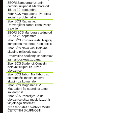
ZBORI Samoorganiziranih
četrtnih skupnosti Maribora od
15. do 19. septembra
Zbor SČS Magdalena: Prioriteta
socialni problematiki
Zbor SČS Radvanje:
Radvanjčani zaradi kanalizacije
v akcijo
ZBORI SČS Maribora v tednu od
22. do 26. septembra
Zbor SČS Koroška vrata: Najprej
kompletna evidenca, nato pritisk
Zbor SČS Nova vas: Delovne
skupine pritiskajo naprej
Predvolilno soočenje kandidatov
za mariboskega župana
Zbor SČS Studenci: O mestni
delovni skupini za Južno
obvoznico
Zbor SČS Tabor: Na Taboru so
se pridružili mestni delovni
skupini za komunalo
Zbor SČS Magdalena: V
Magdaleni še naprej na temo
solidarnosti
Zbor SČS Pobrežje: Bo del
obvoznice skozi mesto izvzet iz
vinjetnega sistema?
ZBORI SAMOORGANIZIRANIH
ČETRTNIH SKUPNOSTI