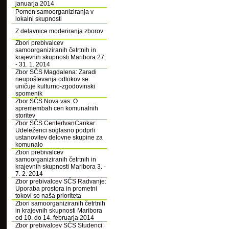
januarja 2014
Pomen samoorganiziranja v
lokalni skupnosti
Z delavnice moderiranja zborov
Zbori prebivalcev
samoorganiziranih četrtnih in
krajevnih skupnosti Maribora 27.
- 31. 1. 2014
Zbor SČS Magdalena: Zaradi
neupoštevanja odlokov se
uničuje kulturno-zgodovinski
spomenik
Zbor SČS Nova vas: O
spremembah cen komunalnih
storitev
Zbor SČS CenterIvanCankar:
Udeleženci soglasno podprli
ustanovitev delovne skupine za
komunalo
Zbori prebivalcev
samoorganiziranih četrtnih in
krajevnih skupnosti Maribora 3. -
7. 2. 2014
Zbor prebivalcev SČS Radvanje:
Uporaba prostora in prometni
tokovi so naša prioriteta
Zbori samoorganiziranih četrtnih
in krajevnih skupnosti Maribora
od 10. do 14. februarja 2014
Zbor prebivalcev SČS Studenci: