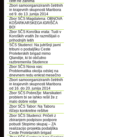
četrt ne zanima
Zbori samoorganiziranih četrtnih
in krajevnih skupnosti Maribora
od 9. do 13. junija 2014
Zbor SČS Magdalena: OBNOVA
KOŠARKARSKEGA IGRIŠČA
BO!
Zbor SČS Koroška vrata: Tudi v
Koroških vratih že razmišljali o
prihodnjih letih
SČS Studenci: Na jutrišnji javni
tribuni o podaljšku Ceste
Proleterskih brigad mimo
Qlandije, ki bi občutno
razbremenila Studence
Zbor SČS Nova vas:
Problematika okolja odslej na
dnevnem redu enkrat mesečno
Zbori samoorganiziranih četrtnih
in krajevnih skupnosti Maribora
od 16. do 20. junija 2014
Zbor SČS Pobrežje: Marsikateri
problem bi se lahko rešil že z
malo dobre volje
Zbor SČS Tabor: Na Taboru
iščejo konkretne rešitve
Zbor SČS Studenci: Pričeli z
zbiranjem podpisov podpore
pobudi Stopimo skupaj – ZA
realizacijo projekta podaljška
Ceste Proletarskih brigad