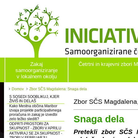
Zakaj
Četrtni in krajevni zbori 
samoorganiziranje
v lokalnem okolju
Domov
Zbor SČS Magdalena: Snaga dela
S SOSEDI SOOBLIKUJ, KJER
Zbor SČS Magdalena,
ŽIVIŠ IN DELAŠ
Kako Mestna občina Maribor
izvaja projekte participativnega
proračuna in zakaj je izvedbi
Snaga dela
zelo težko slediti?
ODPRTI PROSTORI ZA
SKUPNOST - ZBORI V APRILU
Pretekli zbor SČS 
AKTIVIRAJ SE ZA SKUPNOST -
ZBORI V FEBRUARJU