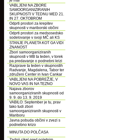
je mar
VABLJENI NA ZBORE
SAMOORGANIZIRANIH
SKUPNOSTI V TEDNU MED 21.
IN 27. OKTOBROM
Odprti prostori za krepitev
skupnosti v mariborski občini
Odprti prostori za medsosedsko
sodelovanje v svoji MČ ali KS
STANJE PLANETA KOT GA VIDI
ZNANOST
Zbori samoorganiziranih
skupnosti v MB ta teden, v torek
pa predavanje o podnebni krizi
Razprave ta teden v skupnostih
Radvanje, Magdalena, Tabor ter
združeni Center in Ivan Cankar
VABLJENI NA POBREŽJE, V
NOVO VAS IN NA TEZNO
Najava zborov
samoorganiziranih skupnosti od
9. 9. do 13. 9. 2019
VABILO: September je tu, prav
tako tudi zbori
samoorganiziranih skupnosti v
Mariboru
Javna pobuda občini v zvezi s
podnebno krizo
MINUTA DO POLČASA
Zadnji cikel pred poletnim