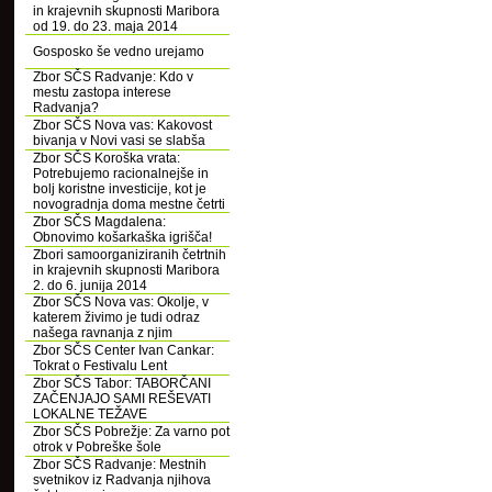
in krajevnih skupnosti Maribora
od 19. do 23. maja 2014
Gosposko še vedno urejamo
Zbor SČS Radvanje: Kdo v
mestu zastopa interese
Radvanja?
Zbor SČS Nova vas: Kakovost
bivanja v Novi vasi se slabša
Zbor SČS Koroška vrata:
Potrebujemo racionalnejše in
bolj koristne investicije, kot je
novogradnja doma mestne četrti
Zbor SČS Magdalena:
Obnovimo košarkaška igrišča!
Zbori samoorganiziranih četrtnih
in krajevnih skupnosti Maribora
2. do 6. junija 2014
Zbor SČS Nova vas: Okolje, v
katerem živimo je tudi odraz
našega ravnanja z njim
Zbor SČS Center Ivan Cankar:
Tokrat o Festivalu Lent
Zbor SČS Tabor: TABORČANI
ZAČENJAJO SAMI REŠEVATI
LOKALNE TEŽAVE
Zbor SČS Pobrežje: Za varno pot
otrok v Pobreške šole
Zbor SČS Radvanje: Mestnih
svetnikov iz Radvanja njihova