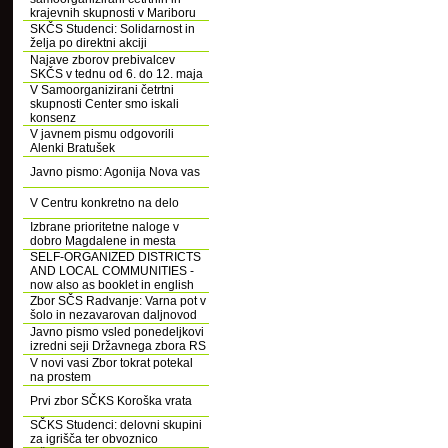
krajevnih skupnosti v Mariboru
SKČS Studenci: Solidarnost in
želja po direktni akciji
Najave zborov prebivalcev
SKČS v tednu od 6. do 12. maja
V Samoorganizirani četrtni
skupnosti Center smo iskali
konsenz
V javnem pismu odgovorili
Alenki Bratušek
Javno pismo: Agonija Nova vas
V Centru konkretno na delo
Izbrane prioritetne naloge v
dobro Magdalene in mesta
SELF-ORGANIZED DISTRICTS
AND LOCAL COMMUNITIES -
now also as booklet in english
Zbor SČS Radvanje: Varna pot v
šolo in nezavarovan daljnovod
Javno pismo vsled ponedeljkovi
izredni seji Državnega zbora RS
V novi vasi Zbor tokrat potekal
na prostem
Prvi zbor SČKS Koroška vrata
SČKS Studenci: delovni skupini
za igrišča ter obvoznico