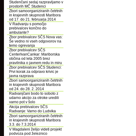
Studenčani sedaj razpravljamo v
prostorih MČ Studenci
Zbori samoorganiziranih četrtnih
in krajevnih skupnosti Maribora
od 17. do 21. februarja 2014
V Radvanju s pomočjo
prebivalcev končno do
ambulante?
Zbor prebivalcev SČS Nova vas:
Še vedno ni vseh odgovorov na
temo ogrevanja
Zbor prebivalcev SČS
CenterIvanCankar: Mariborska
občina od leta 2005 brez
pravilnika o javnem redu in miru
Zbor prebivalcev SČS Studenci:
Prvi korak za odpravo krivic je
javna razprava
Zbori samoorganiziranih četrtnih
in krajevnih skupnosti Maribora
od 24. do 28. 2. 2014
Radvanjčani bodo to soboto z
udarno akcijo za otroke uredili
varno pot v šolo
Akcija prebivalcev SČS
Radvanje: Varno do Ludvika
Zbori samoorganiziranih četrtnih
in krajevnih skupnosti Maribora
3.3. do 7.3.2014
V Magdaleni želijo videti projekt
podvoza pod železnico