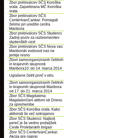
Zbor prebivalcev SČS Koroška
vrata: Zaparkirana MČ Koroška
vrata
Zbor prebivalcev SČS
CenterIvanCankar: Pomagati
želimo pri ureditvi centra
Maribora
Zbor prebivalcev SČS Studenci:
Zadnji poziv za razbremenitev
studenških cest
Zbor prebivalcev SČS Nova vas:
Mariborski vodovod nas ne
jemlje resno
Zbori samoorganiziranih četrtnih
in krajevnih skupnosti
Maribora10. do 14. marca 2014
Uglašene četrti prvič v etru
Zbori samoorganiziranih četrtnih
in krajevnih skupnosti Maribora
od 17. do 21. marca 2014
Zbor SČS Magdalena:
Magdalenčani aktivni ob Dnevu
za spremembe
Zbor SČS Koroška vrata: Kako
aktivirati še več sokrajanov
Zbor SČS Studenci: Najbolj
pereč je še vedno podaljšek
Ceste Proletarskih brigad
Zbor SČS CenterIvanCankar:
Akcija gre naprej