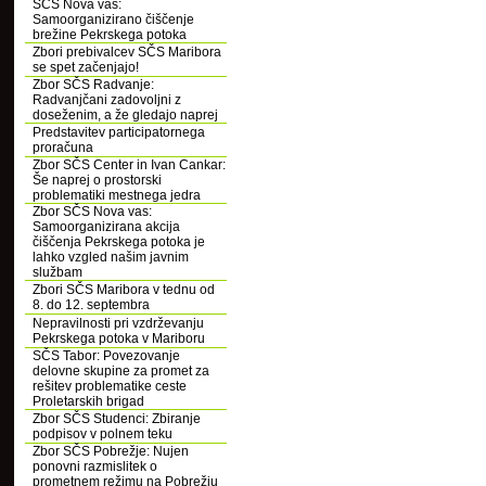
SČS Nova vas:
Samoorganizirano čiščenje
brežine Pekrskega potoka
Zbori prebivalcev SČS Maribora
se spet začenjajo!
Zbor SČS Radvanje:
Radvanjčani zadovoljni z
doseženim, a že gledajo naprej
Predstavitev participatornega
proračuna
Zbor SČS Center in Ivan Cankar:
Še naprej o prostorski
problematiki mestnega jedra
Zbor SČS Nova vas:
Samoorganizirana akcija
čiščenja Pekrskega potoka je
lahko vzgled našim javnim
službam
Zbori SČS Maribora v tednu od
8. do 12. septembra
Nepravilnosti pri vzdrževanju
Pekrskega potoka v Mariboru
SČS Tabor: Povezovanje
delovne skupine za promet za
rešitev problematike ceste
Proletarskih brigad
Zbor SČS Studenci: Zbiranje
podpisov v polnem teku
Zbor SČS Pobrežje: Nujen
ponovni razmislitek o
prometnem režimu na Pobrežju