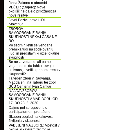
člena Zakona o obrambi
VEČER (Štajerc): Nove
okoliščine dajejo priložnost za
nove rešitve
Javni Poziv upravi LIDL
Slovenije
ZBOROV
SAMOORGANIZIRANIH
SKUPNOSTI NEKAJ ČASA NE
BO
Po sedmih letih se vendarle
premika tudi na sodelovanju
ljudi in predstavniki ožje lokalne
skupnosti
Se ne zavedamo, ali pa ne
verjamemo, da lahko s svojo
aktivnostjo veliko pripomoremo v
skupnosti?
Ta teden zbori v Radvanju,
Magdaleni, na Taboru ter zbor
SČS Center in Ivan Cankar
NAJAVA ZBOROV
SAMOORGANIZIRANIH
SKUPNOSTI V MARIBORU OD
17. DO 23. 2. 2020
Dajmo pet spregovoriti o
participatornem proračunu
Skupen pogled na kakovost
življenja v skupnosti
VABLJENI NA ZBORE: Vpetost v
okolje, v katerem živimo je