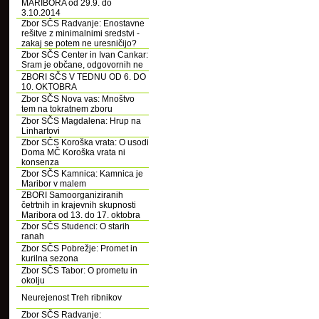
MARIBORA od 29.9. do
3.10.2014
Zbor SČS Radvanje: Enostavne
rešitve z minimalnimi sredstvi -
zakaj se potem ne uresničijo?
Zbor SČS Center in Ivan Cankar:
Sram je občane, odgovornih ne
ZBORI SČS V TEDNU OD 6. DO
10. OKTOBRA
Zbor SČS Nova vas: Mnoštvo
tem na tokratnem zboru
Zbor SČS Magdalena: Hrup na
Linhartovi
Zbor SČS Koroška vrata: O usodi
Doma MČ Koroška vrata ni
konsenza
Zbor SČS Kamnica: Kamnica je
Maribor v malem
ZBORI Samoorganiziranih
četrtnih in krajevnih skupnosti
Maribora od 13. do 17. oktobra
Zbor SČS Studenci: O starih
ranah
Zbor SČS Pobrežje: Promet in
kurilna sezona
Zbor SČS Tabor: O prometu in
okolju
Neurejenost Treh ribnikov
Zbor SČS Radvanje: