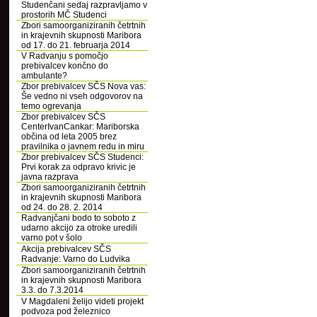
Studenčani sedaj razpravljamo v
prostorih MČ Studenci
Zbori samoorganiziranih četrtnih
in krajevnih skupnosti Maribora
od 17. do 21. februarja 2014
V Radvanju s pomočjo
prebivalcev končno do
ambulante?
Zbor prebivalcev SČS Nova vas:
Še vedno ni vseh odgovorov na
temo ogrevanja
Zbor prebivalcev SČS
CenterIvanCankar: Mariborska
občina od leta 2005 brez
pravilnika o javnem redu in miru
Zbor prebivalcev SČS Studenci:
Prvi korak za odpravo krivic je
javna razprava
Zbori samoorganiziranih četrtnih
in krajevnih skupnosti Maribora
od 24. do 28. 2. 2014
Radvanjčani bodo to soboto z
udarno akcijo za otroke uredili
varno pot v šolo
Akcija prebivalcev SČS
Radvanje: Varno do Ludvika
Zbori samoorganiziranih četrtnih
in krajevnih skupnosti Maribora
3.3. do 7.3.2014
V Magdaleni želijo videti projekt
podvoza pod železnico