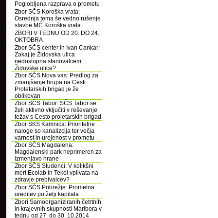
Poglobljena razprava o prometu
Zbor SČS Koroška vrata:
Osrednja tema še vedno rušenje
stavbe MČ Koroška vrata
ZBORI V TEDNU OD 20. DO 24.
OKTOBRA
Zbor SČS center in Ivan Cankar:
Zakaj je Židovska ulica
nedostopna stanovalcem
Židovske ulice?
Zbor SČS Nova vas: Predlog za
zmanjšanje hrupa na Cesti
Proletarskih brigad je že
oblikovan
Zbor SČS Tabor: SČS Tabor se
želi aktivno vključiti v reševanje
težav s Cesto proletarskih brigad
Zbor SKS Kamnica: Prioritetne
naloge so kanalizcija ter večja
varnost in urejenost v prometu
Zbor SČS Magdalena:
Magdalenski park neprimeren za
izmenjavo hrane
Zbor SČS Studenci: V kolikšni
meri Ecolab in Tekol vplivata na
zdravje prebivalcev?
Zbor SČS Pobrežje: Prometna
ureditev po želji kapitala
Zbori Samoorganiziranih četrtnih
in krajevnih skupnosti Maribora v
tednu od 27. do 30. 10.2014