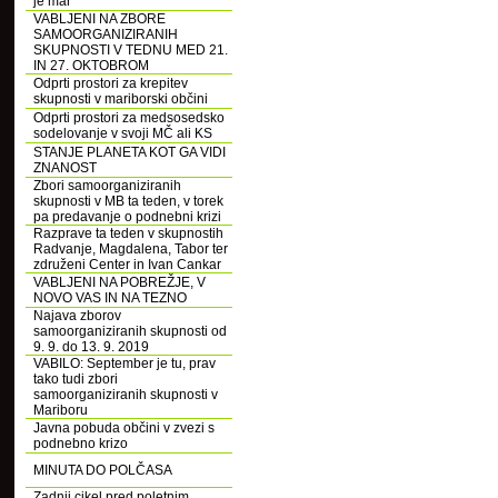
je mar
VABLJENI NA ZBORE
SAMOORGANIZIRANIH
SKUPNOSTI V TEDNU MED 21.
IN 27. OKTOBROM
Odprti prostori za krepitev
skupnosti v mariborski občini
Odprti prostori za medsosedsko
sodelovanje v svoji MČ ali KS
STANJE PLANETA KOT GA VIDI
ZNANOST
Zbori samoorganiziranih
skupnosti v MB ta teden, v torek
pa predavanje o podnebni krizi
Razprave ta teden v skupnostih
Radvanje, Magdalena, Tabor ter
združeni Center in Ivan Cankar
VABLJENI NA POBREŽJE, V
NOVO VAS IN NA TEZNO
Najava zborov
samoorganiziranih skupnosti od
9. 9. do 13. 9. 2019
VABILO: September je tu, prav
tako tudi zbori
samoorganiziranih skupnosti v
Mariboru
Javna pobuda občini v zvezi s
podnebno krizo
MINUTA DO POLČASA
Zadnji cikel pred poletnim