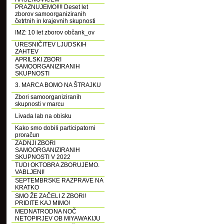
PRAZNUJEMO!!!! Deset let
zborov samoorganiziranih
četrtnih in krajevnih skupnosti
IMZ: 10 let zborov občank_ov
URESNIČITEV LJUDSKIH
ZAHTEV
APRILSKI ZBORI
SAMOORGANIZIRANIH
SKUPNOSTI
3. MARCA BOMO NA ŠTRAJKU
Zbori samoorganiziranih
skupnosti v marcu
Livada lab na obisku
Kako smo dobili participatorni
proračun
ZADNJI ZBORI
SAMOORGANIZIRANIH
SKUPNOSTI V 2022
TUDI OKTOBRA ZBORUJEMO.
VABLJENI!
SEPTEMBRSKE RAZPRAVE NA
KRATKO
SMO ŽE ZAČELI Z ZBORI!
PRIDITE KAJ MIMO!
MEDNATRODNA NOČ
NETOPIRJEV OB MIYAWAKIJU