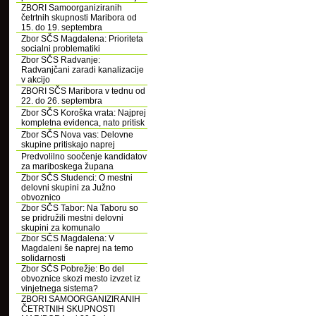
ZBORI Samoorganiziranih
četrtnih skupnosti Maribora od
15. do 19. septembra
Zbor SČS Magdalena: Prioriteta
socialni problematiki
Zbor SČS Radvanje:
Radvanjčani zaradi kanalizacije
v akcijo
ZBORI SČS Maribora v tednu od
22. do 26. septembra
Zbor SČS Koroška vrata: Najprej
kompletna evidenca, nato pritisk
Zbor SČS Nova vas: Delovne
skupine pritiskajo naprej
Predvolilno soočenje kandidatov
za mariboskega župana
Zbor SČS Studenci: O mestni
delovni skupini za Južno
obvoznico
Zbor SČS Tabor: Na Taboru so
se pridružili mestni delovni
skupini za komunalo
Zbor SČS Magdalena: V
Magdaleni še naprej na temo
solidarnosti
Zbor SČS Pobrežje: Bo del
obvoznice skozi mesto izvzet iz
vinjetnega sistema?
ZBORI SAMOORGANIZIRANIH
ČETRTNIH SKUPNOSTI