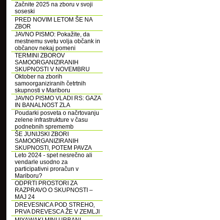
Začnite 2025 na zboru v svoji
soseski
PRED NOVIM LETOM ŠE NA
ZBOR
JAVNO PISMO: Pokažite, da
mestnemu svetu volja občank in
občanov nekaj pomeni
TERMINI ZBOROV
SAMOORGANIZIRANIH
SKUPNOSTI V NOVEMBRU
Oktober na zborih
samoorganiziranih četrtnih
skupnosti v Mariboru
JAVNO PISMO VLADI RS: GAZA
IN BANALNOST ZLA
Poudarki posveta o načrtovanju
zelene infrastrukture v času
podnebnih sprememb
ŠE JUNIJSKI ZBORI
SAMOORGANIZIRANIH
SKUPNOSTI, POTEM PAVZA
Leto 2024 - spet nesrečno ali
vendarle usodno za
participativni proračun v
Mariboru?
ODPRTI PROSTORI ZA
RAZPRAVO O SKUPNOSTI –
MAJ 24
DREVESNICA POD STREHO,
PRVA DREVESCA ŽE V ZEMLJI