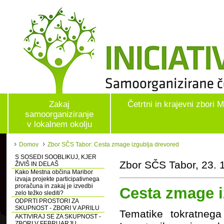
Zakaj
Četrtni in krajevni zbori 
samoorganiziranje
v lokalnem okolju
Domov
Zbor SČS Tabor: Cesta zmage izgublja drevored
S SOSEDI SOOBLIKUJ, KJER
Zbor SČS Tabor, 23. 
ŽIVIŠ IN DELAŠ
Kako Mestna občina Maribor
izvaja projekte participativnega
proračuna in zakaj je izvedbi
Cesta zmage i
zelo težko slediti?
ODPRTI PROSTORI ZA
SKUPNOST - ZBORI V APRILU
Tematike tokratnega
AKTIVIRAJ SE ZA SKUPNOST -
ZBORI V FEBRUARJU