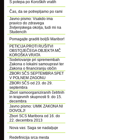
S potepa po Koroških vratih
Čas, da se potrepljamo po rami
Javno pismo: Vsakdo ima
pravico do zdravega
življenjskega okolja, tudi mi na
Studencih
Pomagajte graditi boljši Maribor!
PETICIJA PROTI RUŠITVI
OBSTOJEČEGA OBJEKTA MČ
KOROŠKA VRATA
Sodelovanje pri spremembah
Zakona o lokalni samoupravi ter
Zakona o financiranju občin
ZBORI SČS SEPTEMBRA SPET
V POLNEM ZAGONU
ZBORI SČS od 23. do 29.
septembra
Zbori samoorganiziranih četrtnih
in krajevnih skupnosti 9. do 15.
decembra
Javno pismo: UMIK ZAKONA NI
DOVOLJ!
Zbori SCS Maribora od 16. do
22. decembra 2013
Nova vas: Saga se nadaljuje
Redefinicija srca mesta