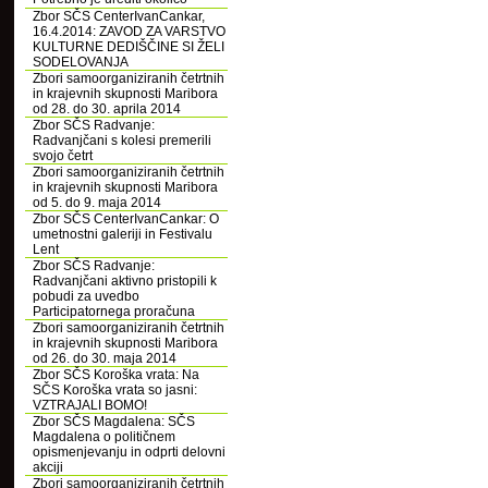
Zbor SČS CenterIvanCankar,
16.4.2014: ZAVOD ZA VARSTVO
KULTURNE DEDIŠČINE SI ŽELI
SODELOVANJA
Zbori samoorganiziranih četrtnih
in krajevnih skupnosti Maribora
od 28. do 30. aprila 2014
Zbor SČS Radvanje:
Radvanjčani s kolesi premerili
svojo četrt
Zbori samoorganiziranih četrtnih
in krajevnih skupnosti Maribora
od 5. do 9. maja 2014
Zbor SČS CenterIvanCankar: O
umetnostni galeriji in Festivalu
Lent
Zbor SČS Radvanje:
Radvanjčani aktivno pristopili k
pobudi za uvedbo
Participatornega proračuna
Zbori samoorganiziranih četrtnih
in krajevnih skupnosti Maribora
od 26. do 30. maja 2014
Zbor SČS Koroška vrata: Na
SČS Koroška vrata so jasni:
VZTRAJALI BOMO!
Zbor SČS Magdalena: SČS
Magdalena o političnem
opismenjevanju in odprti delovni
akciji
Zbori samoorganiziranih četrtnih