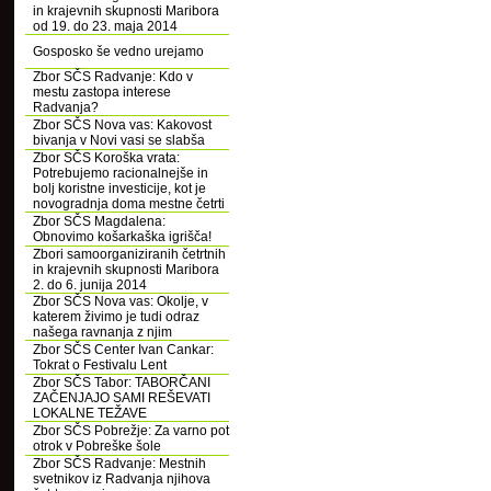
in krajevnih skupnosti Maribora
od 19. do 23. maja 2014
Gosposko še vedno urejamo
Zbor SČS Radvanje: Kdo v
mestu zastopa interese
Radvanja?
Zbor SČS Nova vas: Kakovost
bivanja v Novi vasi se slabša
Zbor SČS Koroška vrata:
Potrebujemo racionalnejše in
bolj koristne investicije, kot je
novogradnja doma mestne četrti
Zbor SČS Magdalena:
Obnovimo košarkaška igrišča!
Zbori samoorganiziranih četrtnih
in krajevnih skupnosti Maribora
2. do 6. junija 2014
Zbor SČS Nova vas: Okolje, v
katerem živimo je tudi odraz
našega ravnanja z njim
Zbor SČS Center Ivan Cankar:
Tokrat o Festivalu Lent
Zbor SČS Tabor: TABORČANI
ZAČENJAJO SAMI REŠEVATI
LOKALNE TEŽAVE
Zbor SČS Pobrežje: Za varno pot
otrok v Pobreške šole
Zbor SČS Radvanje: Mestnih
svetnikov iz Radvanja njihova