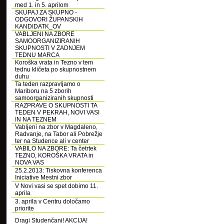
med 1. in 5. aprilom
SKUPAJ ZA SKUPNO -
ODGOVORI ŽUPANSKIH
KANDIDATK_OV
VABLJENI NA ZBORE
SAMOORGANIZIRANIH
SKUPNOSTI V ZADNJEM
TEDNU MARCA
Koroška vrata in Tezno v tem
tednu kličeta po skupnostnem
duhu
Ta teden razpravljamo o
Mariboru na 5 zborih
samoorganiziranih skupnosti
RAZPRAVE O SKUPNOSTI TA
TEDEN V PEKRAH, NOVI VASI
IN NA TEZNEM
Vabljeni na zbor v Magdaleno,
Radvanje, na Tabor ali Pobrežje
ter na Studence ali v center
VABILO NA ZBORE: Ta četrtek
TEZNO, KOROŠKA VRATA in
NOVA VAS
25.2.2013: Tiskovna konferenca
Iniciative Mestni zbor
V Novi vasi se spet dobimo 11.
aprila
3. aprila v Centru določamo
priorite
Dragi Studenčani! AKCIJA!