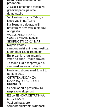
predahom
ZBORI: Pomembno mesto za
graditev participativne
demokracije
Vabljeni na zbor na Tabor, v
Novo vas in na Tezno
Na Teznem o degradaciji
prostora, v Novi vasi o njegovi
obogatitvi
VABLJENI NA ZBORE
SAMOORGANIZIRANIH
SKUPNOSTI: 20.-24.MAJ
Najava zborov
samoorganiziranih skupnosti za
teden med 13. in 19. majem
Eni prazniki, drugi prazniki -
vmes pa zbori. Pridite zraven!
Ta teden ljudje razpravljajo o
skupnosti na osmih zborih
Novičke z zborov med 8. in 21.
aprilom 2019
ČETRTEK JE DAN ZA
RAZPRAVO NA ZBORIH.
PRIDRUŽI SE.
Sedem odprtih prostorov za
razpravo o skupnosti
IZŠLA JE NOVA ČETRTINKA.
ŠTEVILKA 78.
Vabljeni na zbore
samoorganiziranih skupnosti