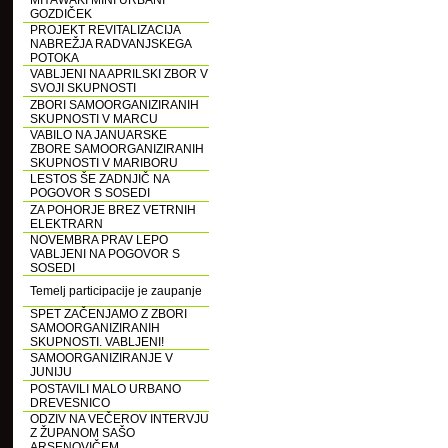
MIYAWAKI MINI URBANI
GOZDIČEK
PROJEKT REVITALIZACIJA
NABREŽJA RADVANJSKEGA
POTOKA
VABLJENI NA APRILSKI ZBOR V
SVOJI SKUPNOSTI
ZBORI SAMOORGANIZIRANIH
SKUPNOSTI V MARCU
VABILO NA JANUARSKE
ZBORE SAMOORGANIZIRANIH
SKUPNOSTI V MARIBORU
LESTOS ŠE ZADNJIČ NA
POGOVOR S SOSEDI
ZA POHORJE BREZ VETRNIH
ELEKTRARN
NOVEMBRA PRAV LEPO
VABLJENI NA POGOVOR S
SOSEDI
Temelj participacije je zaupanje
SPET ZAČENJAMO Z ZBORI
SAMOORGANIZIRANIH
SKUPNOSTI. VABLJENI!
SAMOORGANIZIRANJE V
JUNIJU
POSTAVILI MALO URBANO
DREVESNICO
ODZIV NA VEČEROV INTERVJU
Z ŽUPANOM SAŠO
ARSENOVIČEM