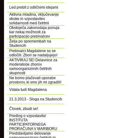
Led prebit z odličnimi idejami
Aktivna mladina, vključevanje
stroke in vzpostavitev
solidarnosti med četrtmi
Obstoječa zakonodaja ponuja
kar nekaj možnosti za
participacijo prebivalcev
Želja po spremembah na
Studencih
Prebivalci Magdalene so se
odločili: Zbori se nadaljujejo!
AKTIVIRAJ SE! Delavnice za
moderatorje zborov
samoorganizirnih četrtnih
skupnosti
Ne bomo plačevali uporabe
prostorov, ki smo jih mi zgradili!
Vstala tudi Magdalena
21.3.2013 - Sloga na Studencih
Človek, zbudi se!
Predlog o vzpostavitvi
INSTITUTA
PARTICIPATORNEGA
PRORAČUNA V MARIBORU
Predstavljamo delovanje
samoorganizirani četrtnih in