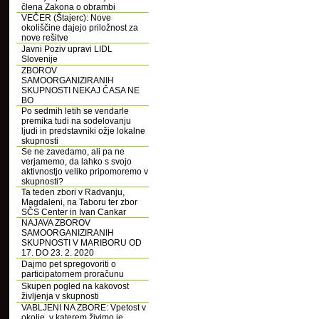
člena Zakona o obrambi
VEČER (Štajerc): Nove
okoliščine dajejo priložnost za
nove rešitve
Javni Poziv upravi LIDL
Slovenije
ZBOROV
SAMOORGANIZIRANIH
SKUPNOSTI NEKAJ ČASA NE
BO
Po sedmih letih se vendarle
premika tudi na sodelovanju
ljudi in predstavniki ožje lokalne
skupnosti
Se ne zavedamo, ali pa ne
verjamemo, da lahko s svojo
aktivnostjo veliko pripomoremo v
skupnosti?
Ta teden zbori v Radvanju,
Magdaleni, na Taboru ter zbor
SČS Center in Ivan Cankar
NAJAVA ZBOROV
SAMOORGANIZIRANIH
SKUPNOSTI V MARIBORU OD
17. DO 23. 2. 2020
Dajmo pet spregovoriti o
participatornem proračunu
Skupen pogled na kakovost
življenja v skupnosti
VABLJENI NA ZBORE: Vpetost v
okolje, v katerem živimo je