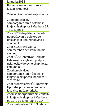
januarja 2014
Pomen samoorganiziranja v
lokalni skupnosti
Z delavnice moderiranja zborov
Zbori prebivalcev
samoorganiziranih četrtnih in
krajevnih skupnosti Maribora 27.
- 31. 1. 2014
Zbor SČS Magdalena: Zaradi
neupoštevanja odlokov se
uničuje kulturno-zgodovinski
spomenik
Zbor SČS Nova vas: O
spremembah cen komunalnih
storitev
Zbor SČS CenterIvanCankar:
Udeleženci soglasno podprli
ustanovitev delovne skupine za
komunalo
Zbori prebivalcev
samoorganiziranih četrtnih in
krajevnih skupnosti Maribora 3. -
7. 2. 2014
Zbor prebivalcev SČS Radvanje:
Uporaba prostora in prometni
tokovi so naša prioriteta
Zbori samoorganiziranih četrtnih
in krajevnih skupnosti Maribora
od 10. do 14. februarja 2014
Zbor prebivalcev SČS Studenci: