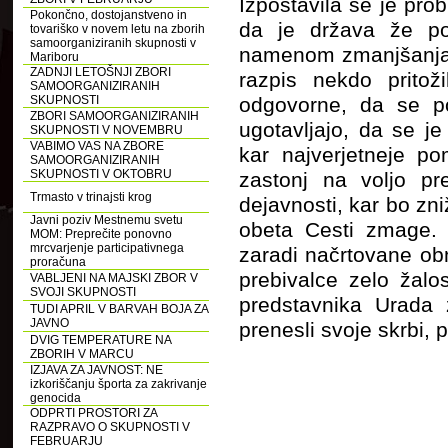
Izpostavila se je prob
Pokončno, dostojanstveno in
da je država že pos
tovariško v novem letu na zborih
samoorganiziranih skupnosti v
namenom zmanjšanja hi
Mariboru
ZADNJI LETOŠNJI ZBORI
razpis nekdo pritoži
SAMOORGANIZIRANIH
SKUPNOSTI
odgovorne, da se p
ZBORI SAMOORGANIZIRANIH
ugotavljajo, da se j
SKUPNOSTI V NOVEMBRU
VABIMO VAS NA ZBORE
kar najverjetneje po
SAMOORGANIZIRANIH
SKUPNOSTI V OKTOBRU
zastonj na voljo pr
Trmasto v trinajsti krog
dejavnosti, kar bo zni
Javni poziv Mestnemu svetu
obeta Cesti zmage. 
MOM: Preprečite ponovno
mrcvarjenje participativnega
zaradi načrtovane ob
proračuna
prebivalce zelo žalo
VABLJENI NA MAJSKI ZBOR V
SVOJI SKUPNOSTI
predstavnika Urada
TUDI APRIL V BARVAH BOJA ZA
JAVNO
prenesli svoje skrbi, 
DVIG TEMPERATURE NA
ZBORIH V MARCU
IZJAVA ZA JAVNOST: NE
izkoriščanju športa za zakrivanje
genocida
ODPRTI PROSTORI ZA
RAZPRAVO O SKUPNOSTI V
FEBRUARJU