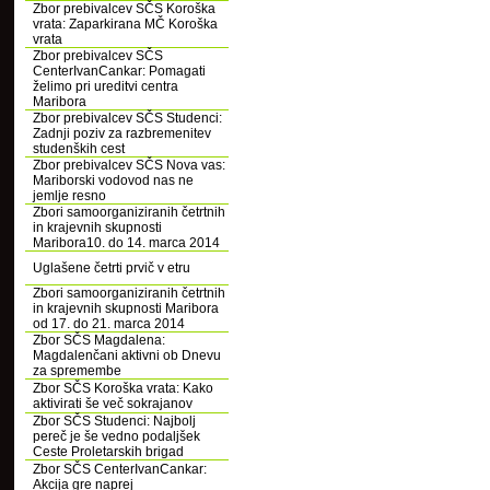
Zbor prebivalcev SČS Koroška
vrata: Zaparkirana MČ Koroška
vrata
Zbor prebivalcev SČS
CenterIvanCankar: Pomagati
želimo pri ureditvi centra
Maribora
Zbor prebivalcev SČS Studenci:
Zadnji poziv za razbremenitev
studenških cest
Zbor prebivalcev SČS Nova vas:
Mariborski vodovod nas ne
jemlje resno
Zbori samoorganiziranih četrtnih
in krajevnih skupnosti
Maribora10. do 14. marca 2014
Uglašene četrti prvič v etru
Zbori samoorganiziranih četrtnih
in krajevnih skupnosti Maribora
od 17. do 21. marca 2014
Zbor SČS Magdalena:
Magdalenčani aktivni ob Dnevu
za spremembe
Zbor SČS Koroška vrata: Kako
aktivirati še več sokrajanov
Zbor SČS Studenci: Najbolj
pereč je še vedno podaljšek
Ceste Proletarskih brigad
Zbor SČS CenterIvanCankar:
Akcija gre naprej