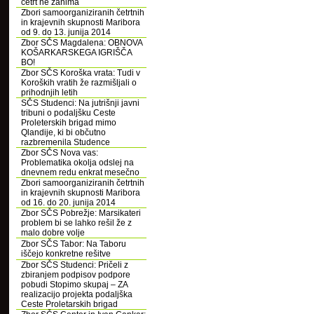
četrt ne zanima
Zbori samoorganiziranih četrtnih
in krajevnih skupnosti Maribora
od 9. do 13. junija 2014
Zbor SČS Magdalena: OBNOVA
KOŠARKARSKEGA IGRIŠČA
BO!
Zbor SČS Koroška vrata: Tudi v
Koroških vratih že razmišljali o
prihodnjih letih
SČS Studenci: Na jutrišnji javni
tribuni o podaljšku Ceste
Proleterskih brigad mimo
Qlandije, ki bi občutno
razbremenila Studence
Zbor SČS Nova vas:
Problematika okolja odslej na
dnevnem redu enkrat mesečno
Zbori samoorganiziranih četrtnih
in krajevnih skupnosti Maribora
od 16. do 20. junija 2014
Zbor SČS Pobrežje: Marsikateri
problem bi se lahko rešil že z
malo dobre volje
Zbor SČS Tabor: Na Taboru
iščejo konkretne rešitve
Zbor SČS Studenci: Pričeli z
zbiranjem podpisov podpore
pobudi Stopimo skupaj – ZA
realizacijo projekta podaljška
Ceste Proletarskih brigad