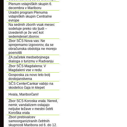
Plenum vstajniških skupin 6.
decembra v Mariboru
Uradni program Plenuma
vstajniških skupin Centralne
evrope
Na sedmih zborih vsak mesec
sodeluje preko sto ljudi –
izvedenih je že več kot
sedemdeset zborov.
Zbor SČS Nova vas: Ne
sprejemamo izgovorov, da se
obračunska obdobja ne morejo
poenotiti
ZA začetek medsebojnega
dialoga o turizmu v Radvanju
Zbor SČS Magdalena: V
Magdaleni vse v redu
Gosposka za novo leto bolj
dostojanstvena
SČS CenterCankar vabijo na
skodelico čaja in klepet
Hvala, Mariborčani!
Zbor SCS Koroska vrata: Nered,
nemir, vandalizem ostajajo
neljube težave v mestni četrti
Koroška vrata
Zbori prebivalcev
samoorganiziranih četrtnih
skupnosti Maribora od 6. do 12.