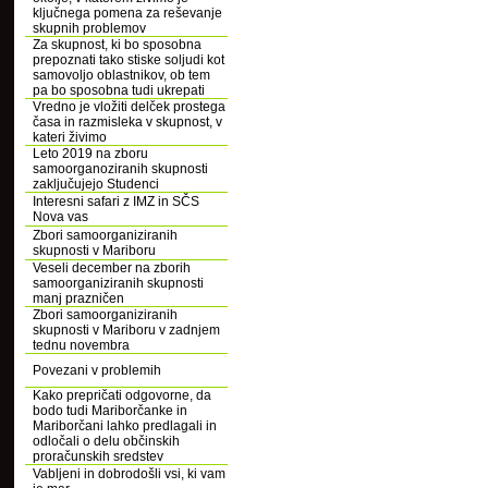
ključnega pomena za reševanje
skupnih problemov
Za skupnost, ki bo sposobna
prepoznati tako stiske soljudi kot
samovoljo oblastnikov, ob tem
pa bo sposobna tudi ukrepati
Vredno je vložiti delček prostega
časa in razmisleka v skupnost, v
kateri živimo
Leto 2019 na zboru
samoorganoziranih skupnosti
zaključujejo Studenci
Interesni safari z IMZ in SČS
Nova vas
Zbori samoorganiziranih
skupnosti v Mariboru
Veseli december na zborih
samoorganiziranih skupnosti
manj prazničen
Zbori samoorganiziranih
skupnosti v Mariboru v zadnjem
tednu novembra
Povezani v problemih
Kako prepričati odgovorne, da
bodo tudi Mariborčanke in
Mariborčani lahko predlagali in
odločali o delu občinskih
proračunskih sredstev
Vabljeni in dobrodošli vsi, ki vam