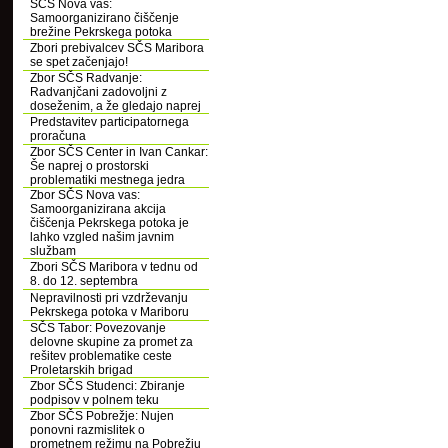
SČS Nova vas:
Samoorganizirano čiščenje
brežine Pekrskega potoka
Zbori prebivalcev SČS Maribora
se spet začenjajo!
Zbor SČS Radvanje:
Radvanjčani zadovoljni z
doseženim, a že gledajo naprej
Predstavitev participatornega
proračuna
Zbor SČS Center in Ivan Cankar:
Še naprej o prostorski
problematiki mestnega jedra
Zbor SČS Nova vas:
Samoorganizirana akcija
čiščenja Pekrskega potoka je
lahko vzgled našim javnim
službam
Zbori SČS Maribora v tednu od
8. do 12. septembra
Nepravilnosti pri vzdrževanju
Pekrskega potoka v Mariboru
SČS Tabor: Povezovanje
delovne skupine za promet za
rešitev problematike ceste
Proletarskih brigad
Zbor SČS Studenci: Zbiranje
podpisov v polnem teku
Zbor SČS Pobrežje: Nujen
ponovni razmislitek o
prometnem režimu na Pobrežju