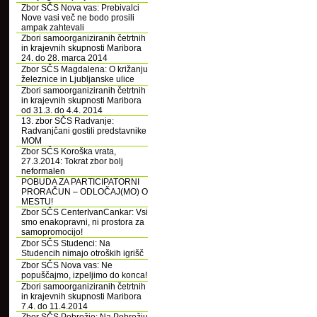
Zbor SČS Nova vas: Prebivalci
Nove vasi več ne bodo prosili
ampak zahtevali
Zbori samoorganiziranih četrtnih
in krajevnih skupnosti Maribora
24. do 28. marca 2014
Zbor SČS Magdalena: O križanju
železnice in Ljubljanske ulice
Zbori samoorganiziranih četrtnih
in krajevnih skupnosti Maribora
od 31.3. do 4.4. 2014
13. zbor SČS Radvanje:
Radvanjčani gostili predstavnike
MOM
Zbor SČS Koroška vrata,
27.3.2014: Tokrat zbor bolj
neformalen
POBUDA ZA PARTICIPATORNI
PRORAČUN – ODLOČAJ(MO) O
MESTU!
Zbor SČS CenterIvanCankar: Vsi
smo enakopravni, ni prostora za
samopromocijo!
Zbor SČS Studenci: Na
Studencih nimajo otroških igrišč
Zbor SČS Nova vas: Ne
popuščajmo, izpeljimo do konca!
Zbori samoorganiziranih četrtnih
in krajevnih skupnosti Maribora
7.4. do 11.4.2014