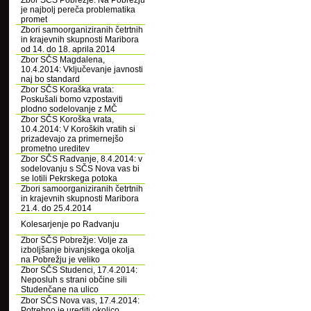
Zbor SČS Pobrežje: Na Pobrežju
je najbolj pereča problematika
promet
Zbori samoorganiziranih četrtnih
in krajevnih skupnosti Maribora
od 14. do 18. aprila 2014
Zbor SČS Magdalena,
10.4.2014: Vključevanje javnosti
naj bo standard
Zbor SČS Koraška vrata:
Poskušali bomo vzpostaviti
plodno sodelovanje z MČ
Zbor SČS Koroška vrata,
10.4.2014: V Koroških vratih si
prizadevajo za primernejšo
prometno ureditev
Zbor SČS Radvanje, 8.4.2014: v
sodelovanju s SČS Nova vas bi
se lotili Pekrskega potoka
Zbori samoorganiziranih četrtnih
in krajevnih skupnosti Maribora
21.4. do 25.4.2014
Kolesarjenje po Radvanju
Zbor SČS Pobrežje: Volje za
izboljšanje bivanjskega okolja
na Pobrežju je veliko
Zbor SČS Studenci, 17.4.2014:
Neposluh s strani občine sili
Studenčane na ulico
Zbor SČS Nova vas, 17.4.2014:
Potrebno je urediti okolico