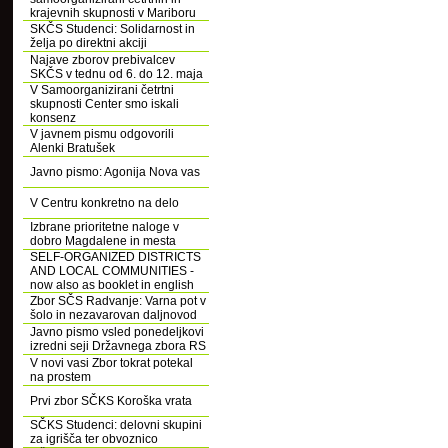
krajevnih skupnosti v Mariboru
SKČS Studenci: Solidarnost in
želja po direktni akciji
Najave zborov prebivalcev
SKČS v tednu od 6. do 12. maja
V Samoorganizirani četrtni
skupnosti Center smo iskali
konsenz
V javnem pismu odgovorili
Alenki Bratušek
Javno pismo: Agonija Nova vas
V Centru konkretno na delo
Izbrane prioritetne naloge v
dobro Magdalene in mesta
SELF-ORGANIZED DISTRICTS
AND LOCAL COMMUNITIES -
now also as booklet in english
Zbor SČS Radvanje: Varna pot v
šolo in nezavarovan daljnovod
Javno pismo vsled ponedeljkovi
izredni seji Državnega zbora RS
V novi vasi Zbor tokrat potekal
na prostem
Prvi zbor SČKS Koroška vrata
SČKS Studenci: delovni skupini
za igrišča ter obvoznico