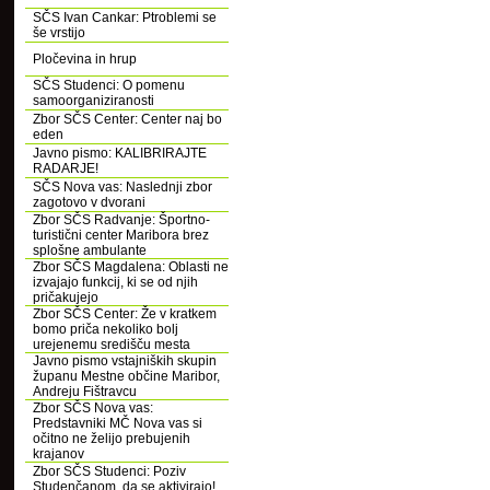
SČS Ivan Cankar: Ptroblemi se
še vrstijo
Pločevina in hrup
SČS Studenci: O pomenu
samoorganiziranosti
Zbor SČS Center: Center naj bo
eden
Javno pismo: KALIBRIRAJTE
RADARJE!
SČS Nova vas: Naslednji zbor
zagotovo v dvorani
Zbor SČS Radvanje: Športno-
turistični center Maribora brez
splošne ambulante
Zbor SČS Magdalena: Oblasti ne
izvajajo funkcij, ki se od njih
pričakujejo
Zbor SČS Center: Že v kratkem
bomo priča nekoliko bolj
urejenemu središču mesta
Javno pismo vstajniških skupin
županu Mestne občine Maribor,
Andreju Fištravcu
Zbor SČS Nova vas:
Predstavniki MČ Nova vas si
očitno ne želijo prebujenih
krajanov
Zbor SČS Studenci: Poziv
Studenčanom, da se aktivirajo!