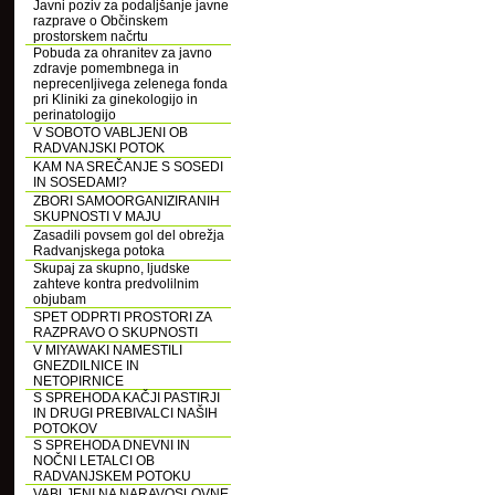
Javni poziv za podaljšanje javne
razprave o Občinskem
prostorskem načrtu
Pobuda za ohranitev za javno
zdravje pomembnega in
neprecenljivega zelenega fonda
pri Kliniki za ginekologijo in
perinatologijo
V SOBOTO VABLJENI OB
RADVANJSKI POTOK
KAM NA SREČANJE S SOSEDI
IN SOSEDAMI?
ZBORI SAMOORGANIZIRANIH
SKUPNOSTI V MAJU
Zasadili povsem gol del obrežja
Radvanjskega potoka
Skupaj za skupno, ljudske
zahteve kontra predvolilnim
objubam
SPET ODPRTI PROSTORI ZA
RAZPRAVO O SKUPNOSTI
V MIYAWAKI NAMESTILI
GNEZDILNICE IN
NETOPIRNICE
S SPREHODA KAČJI PASTIRJI
IN DRUGI PREBIVALCI NAŠIH
POTOKOV
S SPREHODA DNEVNI IN
NOČNI LETALCI OB
RADVANJSKEM POTOKU
VABLJENI NA NARAVOSLOVNE