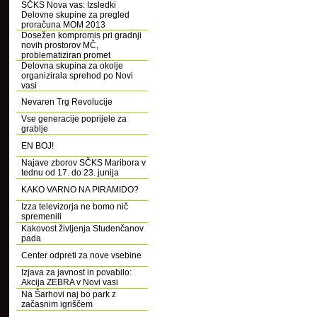
SČKS Nova vas: Izsledki
Delovne skupine za pregled
proračuna MOM 2013
Dosežen kompromis pri gradnji
novih prostorov MČ,
problematiziran promet
Delovna skupina za okolje
organizirala sprehod po Novi
vasi
Nevaren Trg Revolucije
Vse generacije poprijele za
grablje
EN BOJ!
Najave zborov SČKS Maribora v
tednu od 17. do 23. junija
KAKO VARNO NA PIRAMIDO?
Izza televizorja ne bomo nič
spremenili
Kakovost življenja Studenčanov
pada
Center odpreti za nove vsebine
Izjava za javnost in povabilo:
Akcija ZEBRA v Novi vasi
Na Šarhovi naj bo park z
začasnim igriščem