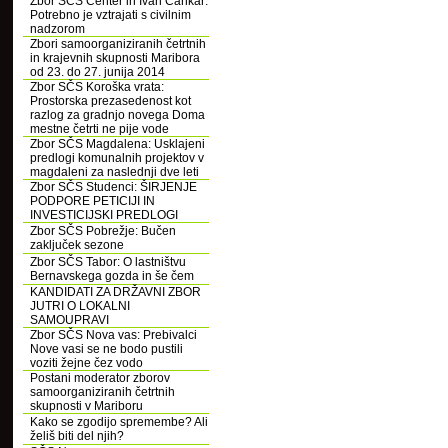
Zbor SČS Center in Ivan Cankar:
Potrebno je vztrajati s civilnim
nadzorom
Zbori samoorganiziranih četrtnih
in krajevnih skupnosti Maribora
od 23. do 27. junija 2014
Zbor SČS Koroška vrata:
Prostorska prezasedenost kot
razlog za gradnjo novega Doma
mestne četrti ne pije vode
Zbor SČS Magdalena: Usklajeni
predlogi komunalnih projektov v
magdaleni za naslednji dve leti
Zbor SČS Studenci: ŠIRJENJE
PODPORE PETICIJI IN
INVESTICIJSKI PREDLOGI
Zbor SČS Pobrežje: Bučen
zaključek sezone
Zbor SČS Tabor: O lastništvu
Bernavskega gozda in še čem
KANDIDATI ZA DRŽAVNI ZBOR
JUTRI O LOKALNI
SAMOUPRAVI
Zbor SČS Nova vas: Prebivalci
Nove vasi se ne bodo pustili
voziti žejne čez vodo
Postani moderator zborov
samoorganiziranih četrtnih
skupnosti v Mariboru
Kako se zgodijo spremembe? Ali
želiš biti del njih?