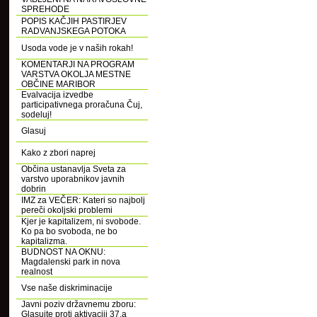
SPREHODE
POPIS KAČJIH PASTIRJEV
RADVANJSKEGA POTOKA
Usoda vode je v naših rokah!
KOMENTARJI NA PROGRAM
VARSTVA OKOLJA MESTNE
OBČINE MARIBOR
Evalvacija izvedbe
participativnega proračuna Čuj,
sodeluj!
Glasuj
Kako z zbori naprej
Občina ustanavlja Sveta za
varstvo uporabnikov javnih
dobrin
IMZ za VEČER: Kateri so najbolj
pereči okoljski problemi
Kjer je kapitalizem, ni svobode.
Ko pa bo svoboda, ne bo
kapitalizma.
BUDNOST NA OKNU:
Magdalenski park in nova
realnost
Vse naše diskriminacije
Javni poziv državnemu zboru:
Glasujte proti aktivaciji 37.a