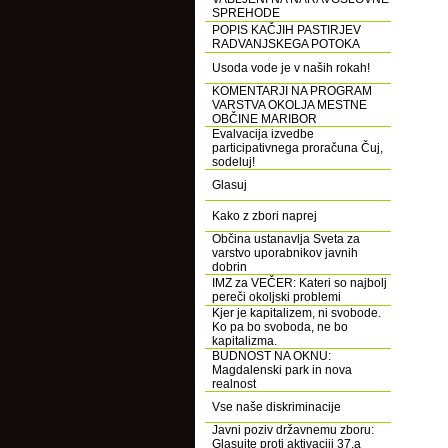
SPREHODE
POPIS KAČJIH PASTIRJEV
RADVANJSKEGA POTOKA
Usoda vode je v naših rokah!
KOMENTARJI NA PROGRAM
VARSTVA OKOLJA MESTNE
OBČINE MARIBOR
Evalvacija izvedbe
participativnega proračuna Čuj,
sodeluj!
Glasuj
Kako z zbori naprej
Občina ustanavlja Sveta za
varstvo uporabnikov javnih
dobrin
IMZ za VEČER: Kateri so najbolj
pereči okoljski problemi
Kjer je kapitalizem, ni svobode.
Ko pa bo svoboda, ne bo
kapitalizma.
BUDNOST NA OKNU:
Magdalenski park in nova
realnost
Vse naše diskriminacije
Javni poziv državnemu zboru:
Glasujte proti aktivaciji 37.a