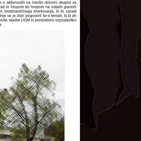
je o aktivnostih na mestni delovni skupini za
gad in hrupom ter hrupom na ostalih glavnih
 in biodinamičnega kmetovanja, ki bi zaradi
e se je zbor pogovoril še o temah, ki bi jih
bivše stavbe UGM in predvideno vzpostavitev
a.