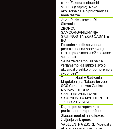
člena Zakona o obrambi
VEČER (Štajerc): Nove
okoliščine dajejo priložnost za
nove rešitve
Javni Poziv upravi LIDL
Slovenije
ZBOROV
SAMOORGANIZIRANIH
SKUPNOSTI NEKAJ ČASA NE
BO
Po sedmih letih se vendarle
premika tudi na sodelovanju
ljudi in predstavniki ožje lokalne
skupnosti
Se ne zavedamo, ali pa ne
verjamemo, da lahko s svojo
aktivnostjo veliko pripomoremo v
skupnosti?
Ta teden zbori v Radvanju,
Magdaleni, na Taboru ter zbor
SČS Center in Ivan Cankar
NAJAVA ZBOROV
SAMOORGANIZIRANIH
SKUPNOSTI V MARIBORU OD
17. DO 23. 2. 2020
Dajmo pet spregovoriti o
participatornem proračunu
Skupen pogled na kakovost
življenja v skupnosti
VABLJENI NA ZBORE: Vpetost v
okolje, v katerem živimo je