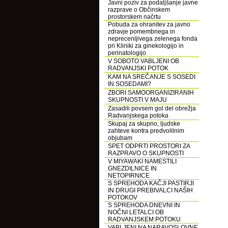
Javni poziv za podaljšanje javne
razprave o Občinskem
prostorskem načrtu
Pobuda za ohranitev za javno
zdravje pomembnega in
neprecenljivega zelenega fonda
pri Kliniki za ginekologijo in
perinatologijo
V SOBOTO VABLJENI OB
RADVANJSKI POTOK
KAM NA SREČANJE S SOSEDI
IN SOSEDAMI?
ZBORI SAMOORGANIZIRANIH
SKUPNOSTI V MAJU
Zasadili povsem gol del obrežja
Radvanjskega potoka
Skupaj za skupno, ljudske
zahteve kontra predvolilnim
objubam
SPET ODPRTI PROSTORI ZA
RAZPRAVO O SKUPNOSTI
V MIYAWAKI NAMESTILI
GNEZDILNICE IN
NETOPIRNICE
S SPREHODA KAČJI PASTIRJI
IN DRUGI PREBIVALCI NAŠIH
POTOKOV
S SPREHODA DNEVNI IN
NOČNI LETALCI OB
RADVANJSKEM POTOKU
VABLJENI NA NARAVOSLOVNE