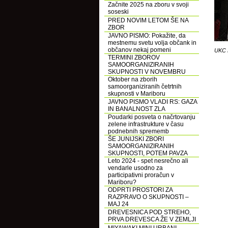
Začnite 2025 na zboru v svoji
soseski
PRED NOVIM LETOM ŠE NA
ZBOR
JAVNO PISMO: Pokažite, da
mestnemu svetu volja občank in
občanov nekaj pomeni
UKC 
TERMINI ZBOROV
SAMOORGANIZIRANIH
SKUPNOSTI V NOVEMBRU
Oktober na zborih
samoorganiziranih četrtnih
skupnosti v Mariboru
JAVNO PISMO VLADI RS: GAZA
IN BANALNOST ZLA
Poudarki posveta o načrtovanju
zelene infrastrukture v času
podnebnih sprememb
ŠE JUNIJSKI ZBORI
SAMOORGANIZIRANIH
SKUPNOSTI, POTEM PAVZA
Leto 2024 - spet nesrečno ali
vendarle usodno za
participativni proračun v
Mariboru?
ODPRTI PROSTORI ZA
RAZPRAVO O SKUPNOSTI –
MAJ 24
DREVESNICA POD STREHO,
PRVA DREVESCA ŽE V ZEMLJI