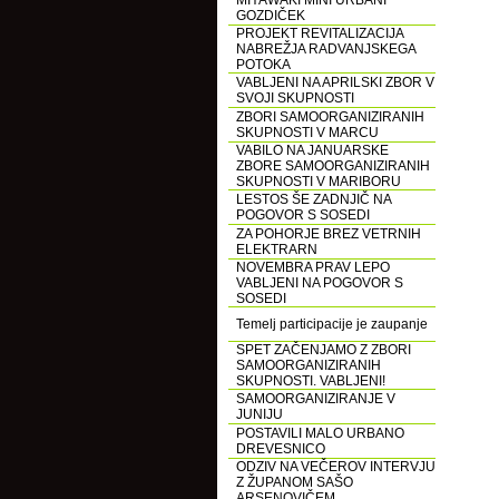
MIYAWAKI MINI URBANI
GOZDIČEK
PROJEKT REVITALIZACIJA
NABREŽJA RADVANJSKEGA
POTOKA
VABLJENI NA APRILSKI ZBOR V
SVOJI SKUPNOSTI
ZBORI SAMOORGANIZIRANIH
SKUPNOSTI V MARCU
VABILO NA JANUARSKE
ZBORE SAMOORGANIZIRANIH
SKUPNOSTI V MARIBORU
LESTOS ŠE ZADNJIČ NA
POGOVOR S SOSEDI
ZA POHORJE BREZ VETRNIH
ELEKTRARN
NOVEMBRA PRAV LEPO
VABLJENI NA POGOVOR S
SOSEDI
Temelj participacije je zaupanje
SPET ZAČENJAMO Z ZBORI
SAMOORGANIZIRANIH
SKUPNOSTI. VABLJENI!
SAMOORGANIZIRANJE V
JUNIJU
POSTAVILI MALO URBANO
DREVESNICO
ODZIV NA VEČEROV INTERVJU
Z ŽUPANOM SAŠO
ARSENOVIČEM