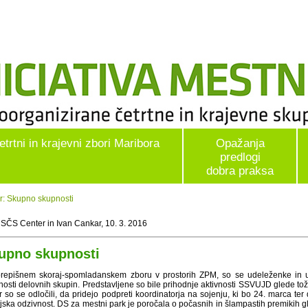
etrtni in krajevni zbori Maribora
Opažanja
predlogi
dobra praksa
r: Skupno skupnosti
 SČS Center in Ivan Cankar, 10. 3. 2016
upno skupnosti
repišnem skoraj-spomladanskem zboru v prostorih ZPM, so se udeleženke in udel
vnosti delovnih skupin. Predstavljene so bile prihodnje aktivnosti SSVUJD glede tož
 so se odločili, da pridejo podpreti koordinatorja na sojenju, ki bo 24. marca ter 
jska odzivnost. DS za mestni park je poročala o počasnih in šlampastih premikih 