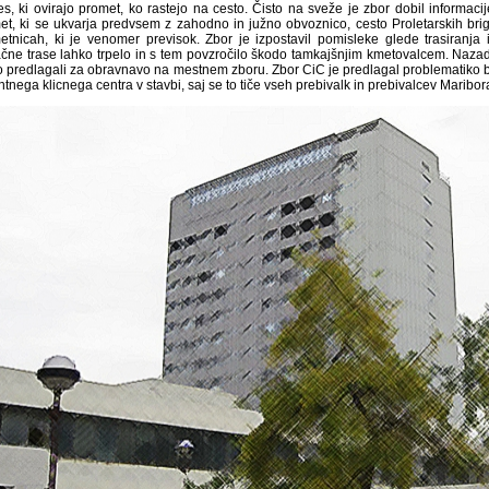
es, ki ovirajo promet, ko rastejo na cesto. Čisto na sveže je zbor dobil informaci
et, ki se ukvarja predvsem z zahodno in južno obvoznico, cesto Proletarskih bri
etnicah, ki je venomer previsok. Zbor je izpostavil pomisleke glede trasiranja
čne trase lahko trpelo in s tem povzročilo škodo tamkajšnjim kmetovalcem. Nazadnj
o predlagali za obravnavo na mestnem zboru. Zbor CiC je predlagal problematiko 
tnega klicnega centra v stavbi, saj se to tiče vseh prebivalk in prebivalcev Maribor