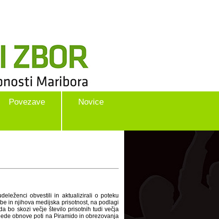
Povezave
Novice
eženci obvestili in aktualizirali o poteku
be in njihova medijska prisotnost, na podlagi
da bo skozi večje število prisotnih tudi večja
glede obnove poti na Piramido in obrezovanja