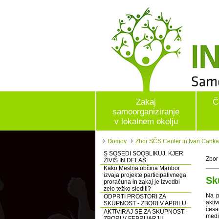
Zakaj
Č
samoorganiziranje
v lokalnem okolju
Domov
Zbor SČS Center in Ivan Canka
S SOSEDI SOOBLIKUJ, KJER
Zbor
ŽIVIŠ IN DELAŠ
Kako Mestna občina Maribor
izvaja projekte participativnega
Sk
proračuna in zakaj je izvedbi
zelo težko slediti?
Na p
ODPRTI PROSTORI ZA
akti
SKUPNOST - ZBORI V APRILU
česar
AKTIVIRAJ SE ZA SKUPNOST -
medi
ZBORI V FEBRUARJU