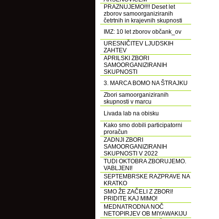
PRAZNUJEMO!!!! Deset let
zborov samoorganiziranih
četrtnih in krajevnih skupnosti
IMZ: 10 let zborov občank_ov
URESNIČITEV LJUDSKIH
ZAHTEV
APRILSKI ZBORI
SAMOORGANIZIRANIH
SKUPNOSTI
3. MARCA BOMO NA ŠTRAJKU
Zbori samoorganiziranih
skupnosti v marcu
Livada lab na obisku
Kako smo dobili participatorni
proračun
ZADNJI ZBORI
SAMOORGANIZIRANIH
SKUPNOSTI V 2022
TUDI OKTOBRA ZBORUJEMO.
VABLJENI!
SEPTEMBRSKE RAZPRAVE NA
KRATKO
SMO ŽE ZAČELI Z ZBORI!
PRIDITE KAJ MIMO!
MEDNATRODNA NOČ
NETOPIRJEV OB MIYAWAKIJU