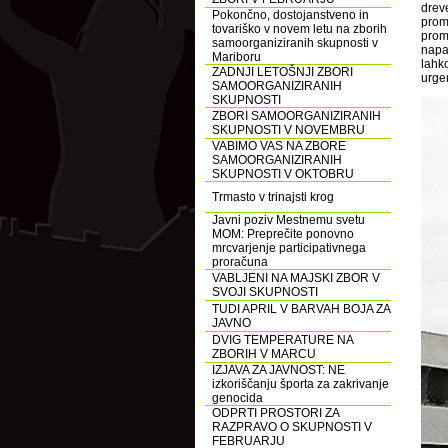
drev
Pokončno, dostojanstveno in
prom
tovariško v novem letu na zborih
prom
samoorganiziranih skupnosti v
napa
Mariboru
lahk
ZADNJI LETOŠNJI ZBORI
urgen
SAMOORGANIZIRANIH
SKUPNOSTI
ZBORI SAMOORGANIZIRANIH
SKUPNOSTI V NOVEMBRU
VABIMO VAS NA ZBORE
SAMOORGANIZIRANIH
SKUPNOSTI V OKTOBRU
Trmasto v trinajsti krog
Javni poziv Mestnemu svetu
MOM: Preprečite ponovno
mrcvarjenje participativnega
proračuna
VABLJENI NA MAJSKI ZBOR V
SVOJI SKUPNOSTI
TUDI APRIL V BARVAH BOJA ZA
JAVNO
DVIG TEMPERATURE NA
ZBORIH V MARCU
IZJAVA ZA JAVNOST: NE
izkoriščanju športa za zakrivanje
genocida
ODPRTI PROSTORI ZA
RAZPRAVO O SKUPNOSTI V
FEBRUARJU