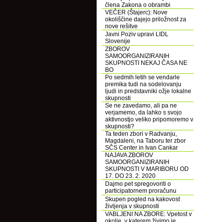
člena Zakona o obrambi
VEČER (Štajerc): Nove
okoliščine dajejo priložnost za
nove rešitve
Javni Poziv upravi LIDL
Slovenije
ZBOROV
SAMOORGANIZIRANIH
SKUPNOSTI NEKAJ ČASA NE
BO
Po sedmih letih se vendarle
premika tudi na sodelovanju
ljudi in predstavniki ožje lokalne
skupnosti
Se ne zavedamo, ali pa ne
verjamemo, da lahko s svojo
aktivnostjo veliko pripomoremo v
skupnosti?
Ta teden zbori v Radvanju,
Magdaleni, na Taboru ter zbor
SČS Center in Ivan Cankar
NAJAVA ZBOROV
SAMOORGANIZIRANIH
SKUPNOSTI V MARIBORU OD
17. DO 23. 2. 2020
Dajmo pet spregovoriti o
participatornem proračunu
Skupen pogled na kakovost
življenja v skupnosti
VABLJENI NA ZBORE: Vpetost v
okolje, v katerem živimo je