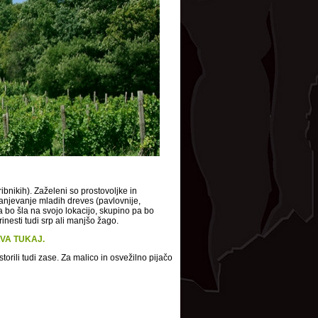
 ribnikih). Zaželeni so prostovoljke in
tranjevanje mladih dreves (pavlovnije,
a bo šla na svojo lokacijo, skupino pa bo
nesti tudi srp ali manjšo žago.
VA TUKAJ.
rili tudi zase. Za malico in osvežilno pijačo