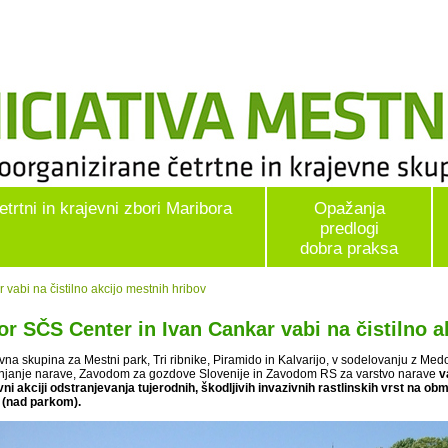
etrtni in krajevni zbori Maribora
Opažanja
predlogi
dobra praksa
vabi na čistilno akcijo mestnih hribov
or SČS Center in Ivan Cankar vabi na čistilno a
vna skupina za Mestni park, Tri ribnike, Piramido in Kalvarijo, v sodelovanju z Me
njanje narave, Zavodom za gozdove Slovenije in Zavodom RS za varstvo narave
v
vni akciji odstranjevanja tujerodnih, škodljivih invazivnih rastlinskih vrst na
 (nad parkom).