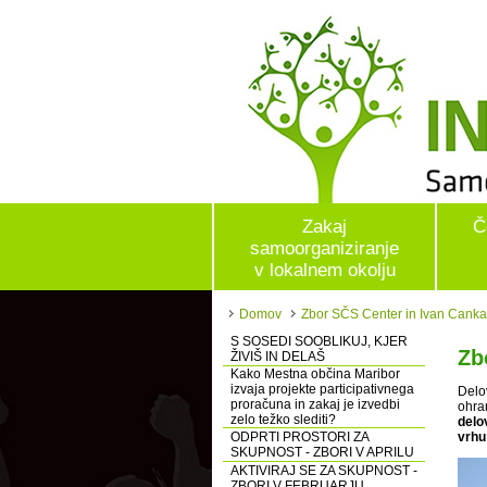
Zakaj
Č
samoorganiziranje
v lokalnem okolju
Domov
Zbor SČS Center in Ivan Cankar 
S SOSEDI SOOBLIKUJ, KJER
Zb
ŽIVIŠ IN DELAŠ
Kako Mestna občina Maribor
izvaja projekte participativnega
Delo
proračuna in zakaj je izvedbi
ohra
zelo težko slediti?
delo
ODPRTI PROSTORI ZA
vrhu
SKUPNOST - ZBORI V APRILU
AKTIVIRAJ SE ZA SKUPNOST -
ZBORI V FEBRUARJU