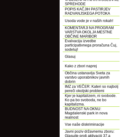
SPREHODE
POPIS KAČJIH PASTIRJEV
RADVANJSKEGA POTOKA
Usoda vode je v naših rokah!
KOMENTARJI NA PROGRAM
VARSTVA OKOLJA MESTNE
OBČINE MARIBOR
Evalvacija izvedbe
participativnega proračuna Čuj,
sodeluj!
Glasuj
Kako z zbori naprej
Občina ustanavlja Sveta za
varstvo uporabnikov javnih
dobrin
IMZ za VEČER: Kateri so najbolj
pereči okoljski problemi
Kjer je kapitalizem, ni svobode.
Ko pa bo svoboda, ne bo
kapitalizma.
BUDNOST NA OKNU:
Magdalenski park in nova
realnost
Vse naše diskriminacije
Javni poziv državnemu zboru:
Glasujte proti aktivaciji 37.a