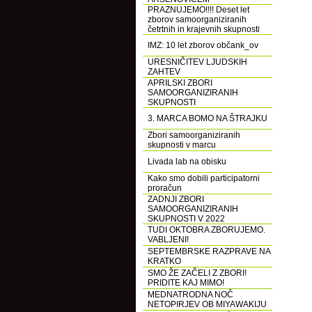
PRAZNUJEMO!!!! Deset let
zborov samoorganiziranih
četrtnih in krajevnih skupnosti
IMZ: 10 let zborov občank_ov
URESNIČITEV LJUDSKIH
ZAHTEV
APRILSKI ZBORI
SAMOORGANIZIRANIH
SKUPNOSTI
3. MARCA BOMO NA ŠTRAJKU
Zbori samoorganiziranih
skupnosti v marcu
Livada lab na obisku
Kako smo dobili participatorni
proračun
ZADNJI ZBORI
SAMOORGANIZIRANIH
SKUPNOSTI V 2022
TUDI OKTOBRA ZBORUJEMO.
VABLJENI!
SEPTEMBRSKE RAZPRAVE NA
KRATKO
SMO ŽE ZAČELI Z ZBORI!
PRIDITE KAJ MIMO!
MEDNATRODNA NOČ
NETOPIRJEV OB MIYAWAKIJU