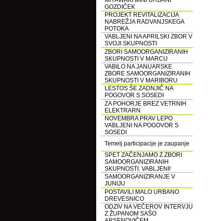
MIYAWAKI MINI URBANI
GOZDIČEK
PROJEKT REVITALIZACIJA
NABREŽJA RADVANJSKEGA
POTOKA
VABLJENI NA APRILSKI ZBOR V
SVOJI SKUPNOSTI
ZBORI SAMOORGANIZIRANIH
SKUPNOSTI V MARCU
VABILO NA JANUARSKE
ZBORE SAMOORGANIZIRANIH
SKUPNOSTI V MARIBORU
LESTOS ŠE ZADNJIČ NA
POGOVOR S SOSEDI
ZA POHORJE BREZ VETRNIH
ELEKTRARN
NOVEMBRA PRAV LEPO
VABLJENI NA POGOVOR S
SOSEDI
Temelj participacije je zaupanje
SPET ZAČENJAMO Z ZBORI
SAMOORGANIZIRANIH
SKUPNOSTI. VABLJENI!
SAMOORGANIZIRANJE V
JUNIJU
POSTAVILI MALO URBANO
DREVESNICO
ODZIV NA VEČEROV INTERVJU
Z ŽUPANOM SAŠO
ARSENOVIČEM