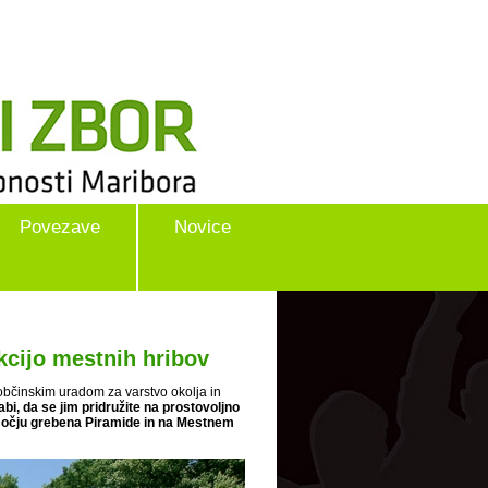
Povezave
Novice
kcijo mestnih hribov
dobčinskim uradom za varstvo okolja in
abi, da se jim pridružite na prostovoljno
 območju grebena Piramide in na Mestnem