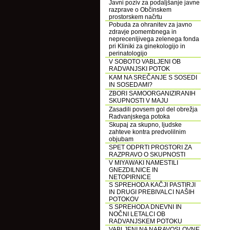
Javni poziv za podaljšanje javne
razprave o Občinskem
prostorskem načrtu
Pobuda za ohranitev za javno
zdravje pomembnega in
neprecenljivega zelenega fonda
pri Kliniki za ginekologijo in
perinatologijo
V SOBOTO VABLJENI OB
RADVANJSKI POTOK
KAM NA SREČANJE S SOSEDI
IN SOSEDAMI?
ZBORI SAMOORGANIZIRANIH
SKUPNOSTI V MAJU
Zasadili povsem gol del obrežja
Radvanjskega potoka
Skupaj za skupno, ljudske
zahteve kontra predvolilnim
objubam
SPET ODPRTI PROSTORI ZA
RAZPRAVO O SKUPNOSTI
V MIYAWAKI NAMESTILI
GNEZDILNICE IN
NETOPIRNICE
S SPREHODA KAČJI PASTIRJI
IN DRUGI PREBIVALCI NAŠIH
POTOKOV
S SPREHODA DNEVNI IN
NOČNI LETALCI OB
RADVANJSKEM POTOKU
VABLJENI NA NARAVOSLOVNE