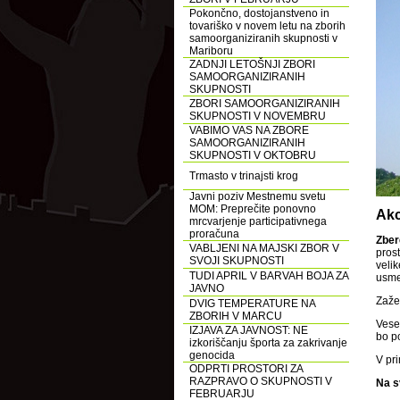
Pokončno, dostojanstveno in
tovariško v novem letu na zborih
samoorganiziranih skupnosti v
Mariboru
ZADNJI LETOŠNJI ZBORI
SAMOORGANIZIRANIH
SKUPNOSTI
ZBORI SAMOORGANIZIRANIH
SKUPNOSTI V NOVEMBRU
VABIMO VAS NA ZBORE
SAMOORGANIZIRANIH
SKUPNOSTI V OKTOBRU
Trmasto v trinajsti krog
Javni poziv Mestnemu svetu
MOM: Preprečite ponovno
Akc
mrcvarjenje participativnega
proračuna
Zber
VABLJENI NA MAJSKI ZBOR V
prost
SVOJI SKUPNOSTI
veli
TUDI APRIL V BARVAH BOJA ZA
usmer
JAVNO
Zaže
DVIG TEMPERATURE NA
ZBORIH V MARCU
Vese
IZJAVA ZA JAVNOST: NE
bo p
izkoriščanju športa za zakrivanje
genocida
V pr
ODPRTI PROSTORI ZA
RAZPRAVO O SKUPNOSTI V
Na s
FEBRUARJU