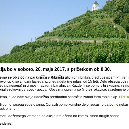
ija bo v soboto, 20. maja 2017
, s pričetkom ob 8.30.
emo se ob 8.00 na parkirišču v Ribniški ulici
(pri ribnikih, pred gostiščem Pri treh
ovoljci, ki so zmožni lažjega fizičnega dela (ne mlajši od 15 let). Delo obsega ods
kega pajesena) in grmov (navadna barvilnica). Razdelili se bomo v tri skupine, vsak
jal strokovni delavec - gozdar. Obvezna oprema so (vrtne) rokavice; zaželeno je pri
leno je, da nam svojo udeležbo predhodno sporočite zaradi formiranja ekip.
PRIJA
li bomo vašega sodelovanja. Opravili bomo koristno delo, sočasno pa bomo nekaj sto
oskrbljeno.
imeru deževnega vremena bo akcija preložena na katero izmed drugih sobot.
videnje!