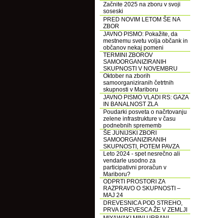
Začnite 2025 na zboru v svoji
soseski
PRED NOVIM LETOM ŠE NA
ZBOR
JAVNO PISMO: Pokažite, da
mestnemu svetu volja občank in
občanov nekaj pomeni
TERMINI ZBOROV
SAMOORGANIZIRANIH
SKUPNOSTI V NOVEMBRU
Oktober na zborih
samoorganiziranih četrtnih
skupnosti v Mariboru
JAVNO PISMO VLADI RS: GAZA
IN BANALNOST ZLA
Poudarki posveta o načrtovanju
zelene infrastrukture v času
podnebnih sprememb
ŠE JUNIJSKI ZBORI
SAMOORGANIZIRANIH
SKUPNOSTI, POTEM PAVZA
Leto 2024 - spet nesrečno ali
vendarle usodno za
participativni proračun v
Mariboru?
ODPRTI PROSTORI ZA
RAZPRAVO O SKUPNOSTI –
MAJ 24
DREVESNICA POD STREHO,
PRVA DREVESCA ŽE V ZEMLJI