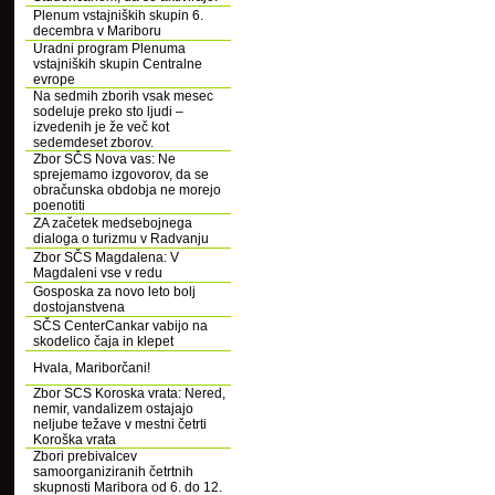
Plenum vstajniških skupin 6.
decembra v Mariboru
Uradni program Plenuma
vstajniških skupin Centralne
evrope
Na sedmih zborih vsak mesec
sodeluje preko sto ljudi –
izvedenih je že več kot
sedemdeset zborov.
Zbor SČS Nova vas: Ne
sprejemamo izgovorov, da se
obračunska obdobja ne morejo
poenotiti
ZA začetek medsebojnega
dialoga o turizmu v Radvanju
Zbor SČS Magdalena: V
Magdaleni vse v redu
Gosposka za novo leto bolj
dostojanstvena
SČS CenterCankar vabijo na
skodelico čaja in klepet
Hvala, Mariborčani!
Zbor SCS Koroska vrata: Nered,
nemir, vandalizem ostajajo
neljube težave v mestni četrti
Koroška vrata
Zbori prebivalcev
samoorganiziranih četrtnih
skupnosti Maribora od 6. do 12.