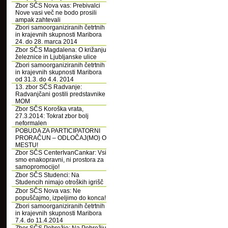
Zbor SČS Nova vas: Prebivalci
Nove vasi več ne bodo prosili
ampak zahtevali
Zbori samoorganiziranih četrtnih
in krajevnih skupnosti Maribora
24. do 28. marca 2014
Zbor SČS Magdalena: O križanju
železnice in Ljubljanske ulice
Zbori samoorganiziranih četrtnih
in krajevnih skupnosti Maribora
od 31.3. do 4.4. 2014
13. zbor SČS Radvanje:
Radvanjčani gostili predstavnike
MOM
Zbor SČS Koroška vrata,
27.3.2014: Tokrat zbor bolj
neformalen
POBUDA ZA PARTICIPATORNI
PRORAČUN – ODLOČAJ(MO) O
MESTU!
Zbor SČS CenterIvanCankar: Vsi
smo enakopravni, ni prostora za
samopromocijo!
Zbor SČS Studenci: Na
Studencih nimajo otroških igrišč
Zbor SČS Nova vas: Ne
popuščajmo, izpeljimo do konca!
Zbori samoorganiziranih četrtnih
in krajevnih skupnosti Maribora
7.4. do 11.4.2014