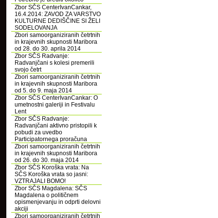
Zbor SČS CenterIvanCankar,
16.4.2014: ZAVOD ZA VARSTVO
KULTURNE DEDIŠČINE SI ŽELI
SODELOVANJA
Zbori samoorganiziranih četrtnih
in krajevnih skupnosti Maribora
od 28. do 30. aprila 2014
Zbor SČS Radvanje:
Radvanjčani s kolesi premerili
svojo četrt
Zbori samoorganiziranih četrtnih
in krajevnih skupnosti Maribora
od 5. do 9. maja 2014
Zbor SČS CenterIvanCankar: O
umetnostni galeriji in Festivalu
Lent
Zbor SČS Radvanje:
Radvanjčani aktivno pristopili k
pobudi za uvedbo
Participatornega proračuna
Zbori samoorganiziranih četrtnih
in krajevnih skupnosti Maribora
od 26. do 30. maja 2014
Zbor SČS Koroška vrata: Na
SČS Koroška vrata so jasni:
VZTRAJALI BOMO!
Zbor SČS Magdalena: SČS
Magdalena o političnem
opismenjevanju in odprti delovni
akciji
Zbori samoorganiziranih četrtnih