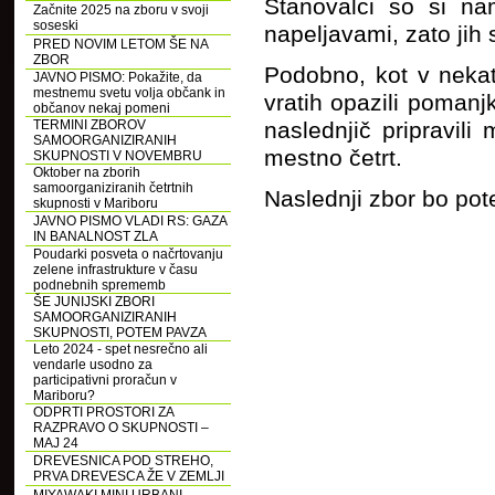
Stanovalci so si nam
Začnite 2025 na zboru v svoji
soseski
napeljavami, zato jih 
PRED NOVIM LETOM ŠE NA
ZBOR
Podobno, kot v nekat
JAVNO PISMO: Pokažite, da
mestnemu svetu volja občank in
vratih opazili pomanj
občanov nekaj pomeni
TERMINI ZBOROV
naslednjič pripravili
SAMOORGANIZIRANIH
mestno četrt.
SKUPNOSTI V NOVEMBRU
Oktober na zborih
samoorganiziranih četrtnih
Naslednji zbor bo pot
skupnosti v Mariboru
JAVNO PISMO VLADI RS: GAZA
IN BANALNOST ZLA
Poudarki posveta o načrtovanju
zelene infrastrukture v času
podnebnih sprememb
ŠE JUNIJSKI ZBORI
SAMOORGANIZIRANIH
SKUPNOSTI, POTEM PAVZA
Leto 2024 - spet nesrečno ali
vendarle usodno za
participativni proračun v
Mariboru?
ODPRTI PROSTORI ZA
RAZPRAVO O SKUPNOSTI –
MAJ 24
DREVESNICA POD STREHO,
PRVA DREVESCA ŽE V ZEMLJI