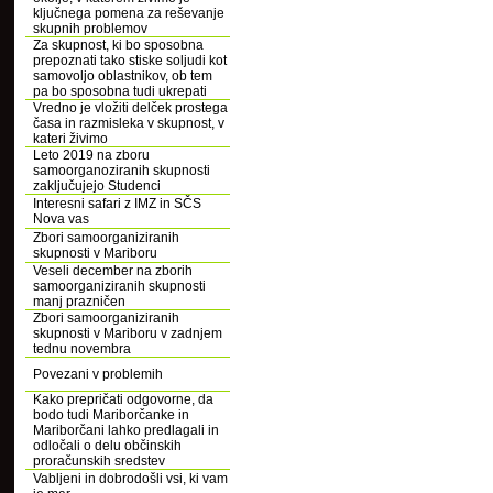
ključnega pomena za reševanje
skupnih problemov
Za skupnost, ki bo sposobna
prepoznati tako stiske soljudi kot
samovoljo oblastnikov, ob tem
pa bo sposobna tudi ukrepati
Vredno je vložiti delček prostega
časa in razmisleka v skupnost, v
kateri živimo
Leto 2019 na zboru
samoorganoziranih skupnosti
zaključujejo Studenci
Interesni safari z IMZ in SČS
Nova vas
Zbori samoorganiziranih
skupnosti v Mariboru
Veseli december na zborih
samoorganiziranih skupnosti
manj prazničen
Zbori samoorganiziranih
skupnosti v Mariboru v zadnjem
tednu novembra
Povezani v problemih
Kako prepričati odgovorne, da
bodo tudi Mariborčanke in
Mariborčani lahko predlagali in
odločali o delu občinskih
proračunskih sredstev
Vabljeni in dobrodošli vsi, ki vam