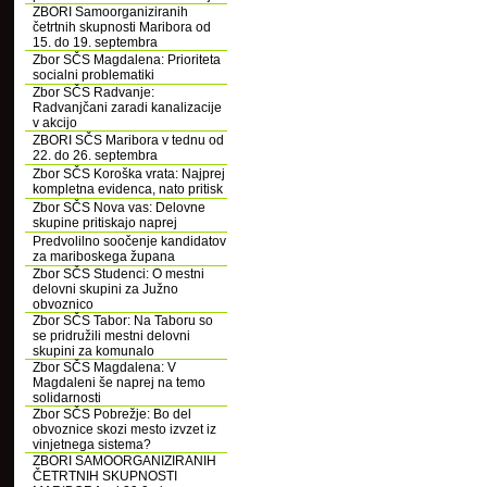
ZBORI Samoorganiziranih
četrtnih skupnosti Maribora od
15. do 19. septembra
Zbor SČS Magdalena: Prioriteta
socialni problematiki
Zbor SČS Radvanje:
Radvanjčani zaradi kanalizacije
v akcijo
ZBORI SČS Maribora v tednu od
22. do 26. septembra
Zbor SČS Koroška vrata: Najprej
kompletna evidenca, nato pritisk
Zbor SČS Nova vas: Delovne
skupine pritiskajo naprej
Predvolilno soočenje kandidatov
za mariboskega župana
Zbor SČS Studenci: O mestni
delovni skupini za Južno
obvoznico
Zbor SČS Tabor: Na Taboru so
se pridružili mestni delovni
skupini za komunalo
Zbor SČS Magdalena: V
Magdaleni še naprej na temo
solidarnosti
Zbor SČS Pobrežje: Bo del
obvoznice skozi mesto izvzet iz
vinjetnega sistema?
ZBORI SAMOORGANIZIRANIH
ČETRTNIH SKUPNOSTI