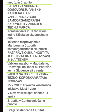
med 1. in 5. aprilom
SKUPAJ ZA SKUPNO -
ODGOVORI ŽUPANSKIH
KANDIDATK_OV
VABLJENI NA ZBORE
SAMOORGANIZIRANIH
SKUPNOSTI V ZADNJEM
TEDNU MARCA
Koroška vrata in Tezno v tem
tednu kličeta po skupnostnem
duhu
Ta teden razpravljamo o
Mariboru na 5 zborih
samoorganiziranih skupnosti
RAZPRAVE O SKUPNOSTI TA
TEDEN V PEKRAH, NOVI VASI
IN NA TEZNEM
Vabljeni na zbor v Magdaleno,
Radvanje, na Tabor ali Pobrežje
ter na Studence ali v center
VABILO NA ZBORE: Ta četrtek
TEZNO, KOROŠKA VRATA in
NOVA VAS
25.2.2013: Tiskovna konferenca
Iniciative Mestni zbor
V Novi vasi se spet dobimo 11.
aprila
3. aprila v Centru določamo
priorite
Dragi Studenčani! AKCIJA!