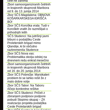
četrt ne zanima
Zbori samoorganiziranih četrtnih
in krajevnih skupnosti Maribora
od 9. do 13. junija 2014
Zbor SČS Magdalena: OBNOVA
KOŠARKARSKEGA IGRIŠČA
BO!
Zbor SČS Koroška vrata: Tudi v
Koroških vratih že razmišljali o
prihodnjih letih
SČS Studenci: Na jutrišnji javni
tribuni o podaljšku Ceste
Proleterskih brigad mimo
Qlandije, ki bi občutno
razbremenila Studence
Zbor SČS Nova vas:
Problematika okolja odslej na
dnevnem redu enkrat mesečno
Zbori samoorganiziranih četrtnih
in krajevnih skupnosti Maribora
od 16. do 20. junija 2014
Zbor SČS Pobrežje: Marsikateri
problem bi se lahko rešil že z
malo dobre volje
Zbor SČS Tabor: Na Taboru
iščejo konkretne rešitve
Zbor SČS Studenci: Pričeli z
zbiranjem podpisov podpore
pobudi Stopimo skupaj – ZA
realizacijo projekta podaljška
Ceste Proletarskih brigad