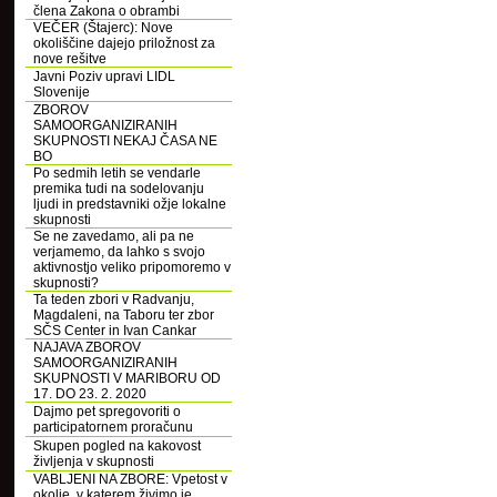
člena Zakona o obrambi
VEČER (Štajerc): Nove
okoliščine dajejo priložnost za
nove rešitve
Javni Poziv upravi LIDL
Slovenije
ZBOROV
SAMOORGANIZIRANIH
SKUPNOSTI NEKAJ ČASA NE
BO
Po sedmih letih se vendarle
premika tudi na sodelovanju
ljudi in predstavniki ožje lokalne
skupnosti
Se ne zavedamo, ali pa ne
verjamemo, da lahko s svojo
aktivnostjo veliko pripomoremo v
skupnosti?
Ta teden zbori v Radvanju,
Magdaleni, na Taboru ter zbor
SČS Center in Ivan Cankar
NAJAVA ZBOROV
SAMOORGANIZIRANIH
SKUPNOSTI V MARIBORU OD
17. DO 23. 2. 2020
Dajmo pet spregovoriti o
participatornem proračunu
Skupen pogled na kakovost
življenja v skupnosti
VABLJENI NA ZBORE: Vpetost v
okolje, v katerem živimo je