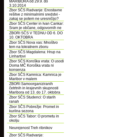
MARIBORA od 29.9. do
3.10.2014
Zbor SČS Radvanje: Enostavne
rešitve z minimalnimi sredstvi -
zakaj se potem ne uresničijo?
Zbor SČS Center in Ivan Cankar:
Sram je občane, odgovornih ne
ZBORI SČS V TEDNU OD 6. DO
10. OKTOBRA
Zbor SČS Nova vas: Mnoštvo
tem na tokratnem zboru
Zbor SČS Magdalena: Hrup na
Linhartovi
Zbor SČS Koroška vrata: O usodi
Doma MČ Koroška vrata ni
konsenza
Zbor SČS Kamnica: Kamnica je
Maribor v malem
ZBORI Samoorganiziranih
četrtnih in krajevnih skupnosti
Maribora od 13. do 17. oktobra
Zbor SČS Studenci: O starih
ranah
Zbor SČS Pobrežje: Promet in
kurilna sezona
Zbor SČS Tabor: O prometu in
okolju
Neurejenost Treh ribnikov
Zbor SČS Radvanje: