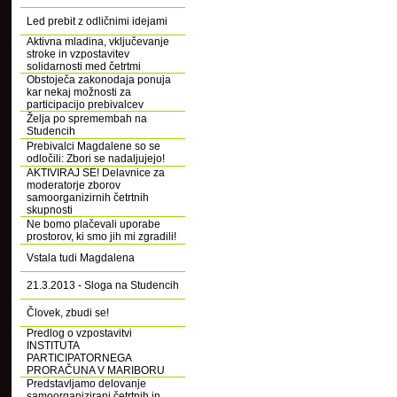
Led prebit z odličnimi idejami
Aktivna mladina, vključevanje
stroke in vzpostavitev
solidarnosti med četrtmi
Obstoječa zakonodaja ponuja
kar nekaj možnosti za
participacijo prebivalcev
Želja po spremembah na
Studencih
Prebivalci Magdalene so se
odločili: Zbori se nadaljujejo!
AKTIVIRAJ SE! Delavnice za
moderatorje zborov
samoorganizirnih četrtnih
skupnosti
Ne bomo plačevali uporabe
prostorov, ki smo jih mi zgradili!
Vstala tudi Magdalena
21.3.2013 - Sloga na Studencih
Človek, zbudi se!
Predlog o vzpostavitvi
INSTITUTA
PARTICIPATORNEGA
PRORAČUNA V MARIBORU
Predstavljamo delovanje
samoorganizirani četrtnih in