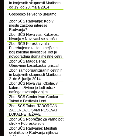
in krajevnih skupnosti Maribora
od 19. do 23. maja 2014
Gosposko še vedno urejamo
Zbor SČS Radvanje: Kdo v
mestu zastopa interese
Radvanja?
Zbor SČS Nova vas: Kakovost
bivanja v Novi vasi se slabša
Zbor SČS Koroška vrata:
Potrebujemo racionalnejše in
bolj koristne investicije, kot je
novogradnja doma mestne četrti
Zbor SČS Magdalena:
Obnovimo košarkaška igrišča!
Zbori samoorganiziranih četrtnih
in krajevnih skupnosti Maribora
2. do 6. junija 2014
Zbor SČS Nova vas: Okolje, v
katerem živimo je tudi odraz
našega ravnanja z njim
Zbor SČS Center Ivan Cankar:
Tokrat o Festivalu Lent
Zbor SČS Tabor: TABORČANI
ZAČENJAJO SAMI REŠEVATI
LOKALNE TEŽAVE
Zbor SČS Pobrežje: Za varno pot
otrok v Pobreške šole
Zbor SČS Radvanje: Mestnih
svetnikov iz Radvanja njihova