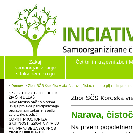
Zakaj
Četrtni in krajevni zbori 
samoorganiziranje
v lokalnem okolju
Domov
Zbor SČS Koroška vrata: Narava, čistoča in energija ... in promet
S SOSEDI SOOBLIKUJ, KJER
Zbor SČS Koroška vra
ŽIVIŠ IN DELAŠ
Kako Mestna občina Maribor
izvaja projekte participativnega
proračuna in zakaj je izvedbi
Narava, čistoč
zelo težko slediti?
ODPRTI PROSTORI ZA
SKUPNOST - ZBORI V APRILU
Na prvem popoletnem 
AKTIVIRAJ SE ZA SKUPNOST -
ZBORI V FEBRUARJU