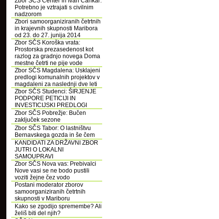
Zbor SČS Center in Ivan Cankar:
Potrebno je vztrajati s civilnim
nadzorom
Zbori samoorganiziranih četrtnih
in krajevnih skupnosti Maribora
od 23. do 27. junija 2014
Zbor SČS Koroška vrata:
Prostorska prezasedenost kot
razlog za gradnjo novega Doma
mestne četrti ne pije vode
Zbor SČS Magdalena: Usklajeni
predlogi komunalnih projektov v
magdaleni za naslednji dve leti
Zbor SČS Studenci: ŠIRJENJE
PODPORE PETICIJI IN
INVESTICIJSKI PREDLOGI
Zbor SČS Pobrežje: Bučen
zaključek sezone
Zbor SČS Tabor: O lastništvu
Bernavskega gozda in še čem
KANDIDATI ZA DRŽAVNI ZBOR
JUTRI O LOKALNI
SAMOUPRAVI
Zbor SČS Nova vas: Prebivalci
Nove vasi se ne bodo pustili
voziti žejne čez vodo
Postani moderator zborov
samoorganiziranih četrtnih
skupnosti v Mariboru
Kako se zgodijo spremembe? Ali
želiš biti del njih?