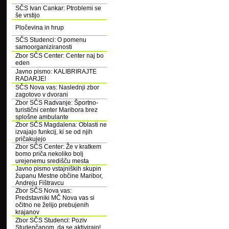
SČS Ivan Cankar: Ptroblemi se
še vrstijo
Pločevina in hrup
SČS Studenci: O pomenu
samoorganiziranosti
Zbor SČS Center: Center naj bo
eden
Javno pismo: KALIBRIRAJTE
RADARJE!
SČS Nova vas: Naslednji zbor
zagotovo v dvorani
Zbor SČS Radvanje: Športno-
turistični center Maribora brez
splošne ambulante
Zbor SČS Magdalena: Oblasti ne
izvajajo funkcij, ki se od njih
pričakujejo
Zbor SČS Center: Že v kratkem
bomo priča nekoliko bolj
urejenemu središču mesta
Javno pismo vstajniških skupin
županu Mestne občine Maribor,
Andreju Fištravcu
Zbor SČS Nova vas:
Predstavniki MČ Nova vas si
očitno ne želijo prebujenih
krajanov
Zbor SČS Studenci: Poziv
Studenčanom, da se aktivirajo!