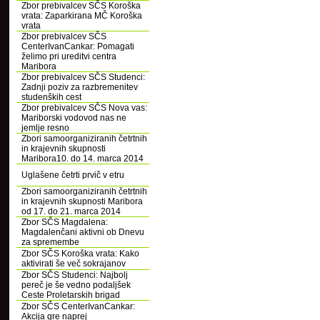
Zbor prebivalcev SČS Koroška
vrata: Zaparkirana MČ Koroška
vrata
Zbor prebivalcev SČS
CenterIvanCankar: Pomagati
želimo pri ureditvi centra
Maribora
Zbor prebivalcev SČS Studenci:
Zadnji poziv za razbremenitev
studenških cest
Zbor prebivalcev SČS Nova vas:
Mariborski vodovod nas ne
jemlje resno
Zbori samoorganiziranih četrtnih
in krajevnih skupnosti
Maribora10. do 14. marca 2014
Uglašene četrti prvič v etru
Zbori samoorganiziranih četrtnih
in krajevnih skupnosti Maribora
od 17. do 21. marca 2014
Zbor SČS Magdalena:
Magdalenčani aktivni ob Dnevu
za spremembe
Zbor SČS Koroška vrata: Kako
aktivirati še več sokrajanov
Zbor SČS Studenci: Najbolj
pereč je še vedno podaljšek
Ceste Proletarskih brigad
Zbor SČS CenterIvanCankar:
Akcija gre naprej