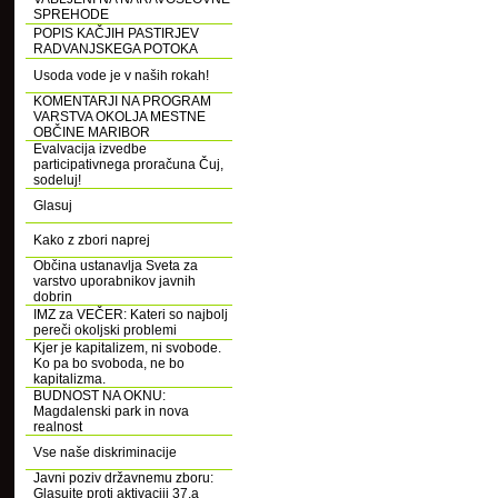
SPREHODE
POPIS KAČJIH PASTIRJEV
RADVANJSKEGA POTOKA
Usoda vode je v naših rokah!
KOMENTARJI NA PROGRAM
VARSTVA OKOLJA MESTNE
OBČINE MARIBOR
Evalvacija izvedbe
participativnega proračuna Čuj,
sodeluj!
Glasuj
Kako z zbori naprej
Občina ustanavlja Sveta za
varstvo uporabnikov javnih
dobrin
IMZ za VEČER: Kateri so najbolj
pereči okoljski problemi
Kjer je kapitalizem, ni svobode.
Ko pa bo svoboda, ne bo
kapitalizma.
BUDNOST NA OKNU:
Magdalenski park in nova
realnost
Vse naše diskriminacije
Javni poziv državnemu zboru:
Glasujte proti aktivaciji 37.a