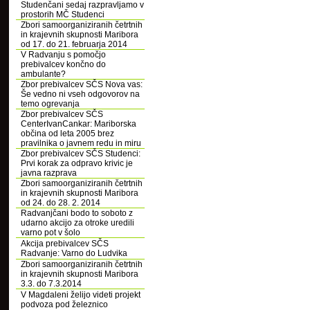
Studenčani sedaj razpravljamo v
prostorih MČ Studenci
Zbori samoorganiziranih četrtnih
in krajevnih skupnosti Maribora
od 17. do 21. februarja 2014
V Radvanju s pomočjo
prebivalcev končno do
ambulante?
Zbor prebivalcev SČS Nova vas:
Še vedno ni vseh odgovorov na
temo ogrevanja
Zbor prebivalcev SČS
CenterIvanCankar: Mariborska
občina od leta 2005 brez
pravilnika o javnem redu in miru
Zbor prebivalcev SČS Studenci:
Prvi korak za odpravo krivic je
javna razprava
Zbori samoorganiziranih četrtnih
in krajevnih skupnosti Maribora
od 24. do 28. 2. 2014
Radvanjčani bodo to soboto z
udarno akcijo za otroke uredili
varno pot v šolo
Akcija prebivalcev SČS
Radvanje: Varno do Ludvika
Zbori samoorganiziranih četrtnih
in krajevnih skupnosti Maribora
3.3. do 7.3.2014
V Magdaleni želijo videti projekt
podvoza pod železnico