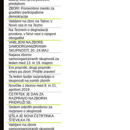
predahom
ZBORI: Pomembno mesto za
graditev participativne
demokracije
Vabljeni na zbor na Tabor, v
Novo vas in na Tezno
Na Teznem o degradaciji
prostora, v Novi vasi o njegovi
obogatitvi
VABLJENI NA ZBORE
SAMOORGANIZIRANIH
SKUPNOSTI: 20.-24.MAJ
Najava zborov
samoorganiziranih skupnosti za
teden med 13. in 19. majem
Eni prazniki, drugi prazniki -
vmes pa zbori. Pridite zraven!
Ta teden ljudje razpravljajo o
skupnosti na osmih zborih
Novičke z zborov med 8. in 21.
aprilom 2019
ČETRTEK JE DAN ZA
RAZPRAVO NA ZBORIH.
PRIDRUŽI SE.
Sedem odprtih prostorov za
razpravo o skupnosti
IZŠLA JE NOVA ČETRTINKA.
ŠTEVILKA 78.
Vabljeni na zbore
samoorganiziranih skupnosti