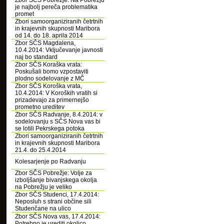
Zbor SČS Pobrežje: Na Pobrežju
je najbolj pereča problematika
promet
Zbori samoorganiziranih četrtnih
in krajevnih skupnosti Maribora
od 14. do 18. aprila 2014
Zbor SČS Magdalena,
10.4.2014: Vključevanje javnosti
naj bo standard
Zbor SČS Koraška vrata:
Poskušali bomo vzpostaviti
plodno sodelovanje z MČ
Zbor SČS Koroška vrata,
10.4.2014: V Koroških vratih si
prizadevajo za primernejšo
prometno ureditev
Zbor SČS Radvanje, 8.4.2014: v
sodelovanju s SČS Nova vas bi
se lotili Pekrskega potoka
Zbori samoorganiziranih četrtnih
in krajevnih skupnosti Maribora
21.4. do 25.4.2014
Kolesarjenje po Radvanju
Zbor SČS Pobrežje: Volje za
izboljšanje bivanjskega okolja
na Pobrežju je veliko
Zbor SČS Studenci, 17.4.2014:
Neposluh s strani občine sili
Studenčane na ulico
Zbor SČS Nova vas, 17.4.2014:
Potrebno je urediti okolico