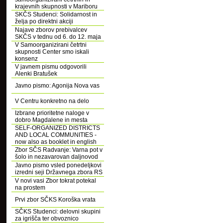
krajevnih skupnosti v Mariboru
SKČS Studenci: Solidarnost in
želja po direktni akciji
Najave zborov prebivalcev
SKČS v tednu od 6. do 12. maja
V Samoorganizirani četrtni
skupnosti Center smo iskali
konsenz
V javnem pismu odgovorili
Alenki Bratušek
Javno pismo: Agonija Nova vas
V Centru konkretno na delo
Izbrane prioritetne naloge v
dobro Magdalene in mesta
SELF-ORGANIZED DISTRICTS
AND LOCAL COMMUNITIES -
now also as booklet in english
Zbor SČS Radvanje: Varna pot v
šolo in nezavarovan daljnovod
Javno pismo vsled ponedeljkovi
izredni seji Državnega zbora RS
V novi vasi Zbor tokrat potekal
na prostem
Prvi zbor SČKS Koroška vrata
SČKS Studenci: delovni skupini
za igrišča ter obvoznico