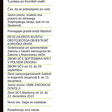
S potepa po Koroških vratih
Čas, da se potrepljamo po rami
Javno pismo: Vsakdo ima
pravico do zdravega
življenjskega okolja, tudi mi na
Studencih
Pomagajte graditi boljši Maribor!
PETICIJA PROTI RUŠITVI
OBSTOJEČEGA OBJEKTA MČ
KOROŠKA VRATA
Sodelovanje pri spremembah
Zakona o lokalni samoupravi ter
Zakona o financiranju občin
ZBORI SČS SEPTEMBRA SPET
V POLNEM ZAGONU
ZBORI SČS od 23. do 29.
septembra
Zbori samoorganiziranih četrtnih
in krajevnih skupnosti 9. do 15.
decembra
Javno pismo: UMIK ZAKONA NI
DOVOLJ!
Zbori SCS Maribora od 16. do
22. decembra 2013
Nova vas: Saga se nadaljuje
Redefinicija srca mesta