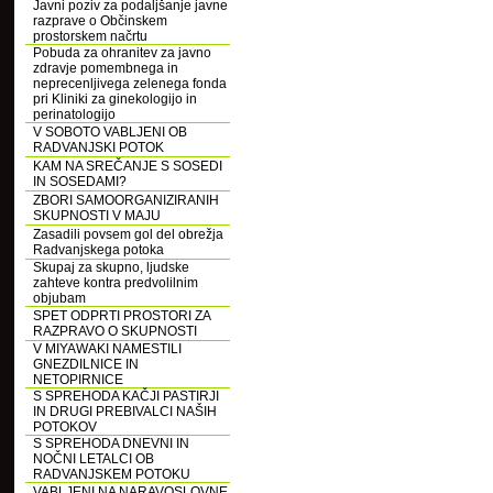
Javni poziv za podaljšanje javne
razprave o Občinskem
prostorskem načrtu
Pobuda za ohranitev za javno
zdravje pomembnega in
neprecenljivega zelenega fonda
pri Kliniki za ginekologijo in
perinatologijo
V SOBOTO VABLJENI OB
RADVANJSKI POTOK
KAM NA SREČANJE S SOSEDI
IN SOSEDAMI?
ZBORI SAMOORGANIZIRANIH
SKUPNOSTI V MAJU
Zasadili povsem gol del obrežja
Radvanjskega potoka
Skupaj za skupno, ljudske
zahteve kontra predvolilnim
objubam
SPET ODPRTI PROSTORI ZA
RAZPRAVO O SKUPNOSTI
V MIYAWAKI NAMESTILI
GNEZDILNICE IN
NETOPIRNICE
S SPREHODA KAČJI PASTIRJI
IN DRUGI PREBIVALCI NAŠIH
POTOKOV
S SPREHODA DNEVNI IN
NOČNI LETALCI OB
RADVANJSKEM POTOKU
VABLJENI NA NARAVOSLOVNE