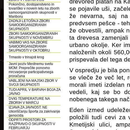
drevored platan na Ka
Pokončno, dostojanstveno in
se pojavile uši, zače
tovariško v novem letu na zborih
samoorganiziranih skupnosti v
že nevarna, saj na 
Mariboru
ZADNJI LETOŠNJI ZBORI
predvsem pešce - teh 
SAMOORGANIZIRANIH
SKUPNOSTI
že obvestili, ampak n
ZBORI SAMOORGANIZIRANIH
ta drevesa zamenjali 
SKUPNOSTI V NOVEMBRU
VABIMO VAS NA ZBORE
urbano okolje. Ker 
SAMOORGANIZIRANIH
SKUPNOSTI V OKTOBRU
naloženih okoli 560,0
Trmasto v trinajsti krog
prispevala del tega d
Javni poziv Mestnemu svetu
MOM: Preprečite ponovno
V ospredju je bila po
mrcvarjenje participativnega
proračuna
se vleče že več let,
VABLJENI NA MAJSKI ZBOR V
morali imeti izdelan n
SVOJI SKUPNOSTI
TUDI APRIL V BARVAH BOJA ZA
vedeli, kaj se bo d
JAVNO
nobenega takega načr
DVIG TEMPERATURE NA
ZBORIH V MARCU
IZJAVA ZA JAVNOST: NE
Eden izmed udeležen
izkoriščanju športa za zakrivanje
genocida
položili tudi cevi za
ODPRTI PROSTORI ZA
Kmetijski ulici, am
RAZPRAVO O SKUPNOSTI V
FEBRUARJU