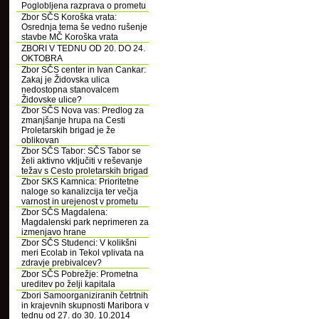
Poglobljena razprava o prometu
Zbor SČS Koroška vrata:
Osrednja tema še vedno rušenje
stavbe MČ Koroška vrata
ZBORI V TEDNU OD 20. DO 24.
OKTOBRA
Zbor SČS center in Ivan Cankar:
Zakaj je Židovska ulica
nedostopna stanovalcem
Židovske ulice?
Zbor SČS Nova vas: Predlog za
zmanjšanje hrupa na Cesti
Proletarskih brigad je že
oblikovan
Zbor SČS Tabor: SČS Tabor se
želi aktivno vključiti v reševanje
težav s Cesto proletarskih brigad
Zbor SKS Kamnica: Prioritetne
naloge so kanalizcija ter večja
varnost in urejenost v prometu
Zbor SČS Magdalena:
Magdalenski park neprimeren za
izmenjavo hrane
Zbor SČS Studenci: V kolikšni
meri Ecolab in Tekol vplivata na
zdravje prebivalcev?
Zbor SČS Pobrežje: Prometna
ureditev po želji kapitala
Zbori Samoorganiziranih četrtnih
in krajevnih skupnosti Maribora v
tednu od 27. do 30. 10.2014