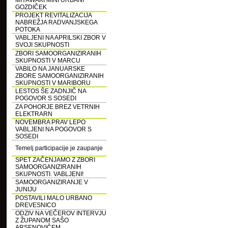
MIYAWAKI MINI URBANI
GOZDIČEK
PROJEKT REVITALIZACIJA
NABREŽJA RADVANJSKEGA
POTOKA
VABLJENI NA APRILSKI ZBOR V
SVOJI SKUPNOSTI
ZBORI SAMOORGANIZIRANIH
SKUPNOSTI V MARCU
VABILO NA JANUARSKE
ZBORE SAMOORGANIZIRANIH
SKUPNOSTI V MARIBORU
LESTOS ŠE ZADNJIČ NA
POGOVOR S SOSEDI
ZA POHORJE BREZ VETRNIH
ELEKTRARN
NOVEMBRA PRAV LEPO
VABLJENI NA POGOVOR S
SOSEDI
Temelj participacije je zaupanje
SPET ZAČENJAMO Z ZBORI
SAMOORGANIZIRANIH
SKUPNOSTI. VABLJENI!
SAMOORGANIZIRANJE V
JUNIJU
POSTAVILI MALO URBANO
DREVESNICO
ODZIV NA VEČEROV INTERVJU
Z ŽUPANOM SAŠO
ARSENOVIČEM