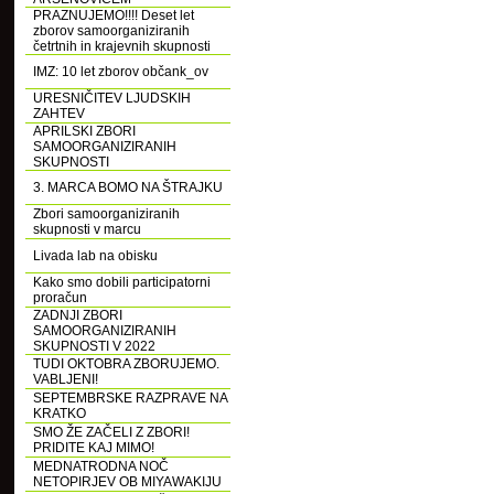
PRAZNUJEMO!!!! Deset let
zborov samoorganiziranih
četrtnih in krajevnih skupnosti
IMZ: 10 let zborov občank_ov
URESNIČITEV LJUDSKIH
ZAHTEV
APRILSKI ZBORI
SAMOORGANIZIRANIH
SKUPNOSTI
3. MARCA BOMO NA ŠTRAJKU
Zbori samoorganiziranih
skupnosti v marcu
Livada lab na obisku
Kako smo dobili participatorni
proračun
ZADNJI ZBORI
SAMOORGANIZIRANIH
SKUPNOSTI V 2022
TUDI OKTOBRA ZBORUJEMO.
VABLJENI!
SEPTEMBRSKE RAZPRAVE NA
KRATKO
SMO ŽE ZAČELI Z ZBORI!
PRIDITE KAJ MIMO!
MEDNATRODNA NOČ
NETOPIRJEV OB MIYAWAKIJU