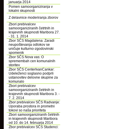
januarja 2014
Pomen samoorganiziranja v
lokalni skupnosti
Z delavnice moderiranja zborov
Zbori prebivalcev
samoorganiziranih četrtnih in
krajevnih skupnosti Maribora 27.
- 31. 1. 2014
Zbor SČS Magdalena: Zaradi
neupoštevanja odlokov se
uničuje kulturno-zgodovinski
spomenik
Zbor SČS Nova vas: O
spremembah cen komunalnih
storitev
Zbor SČS CenterIvanCankar:
Udeleženci soglasno podprli
ustanovitev delovne skupine za
komunalo
Zbori prebivalcev
samoorganiziranih četrtnih in
krajevnih skupnosti Maribora 3. -
7. 2. 2014
Zbor prebivalcev SČS Radvanje:
Uporaba prostora in prometni
tokovi so naša prioriteta
Zbori samoorganiziranih četrtnih
in krajevnih skupnosti Maribora
od 10. do 14. februarja 2014
Zbor prebivalcev SČS Studenci: