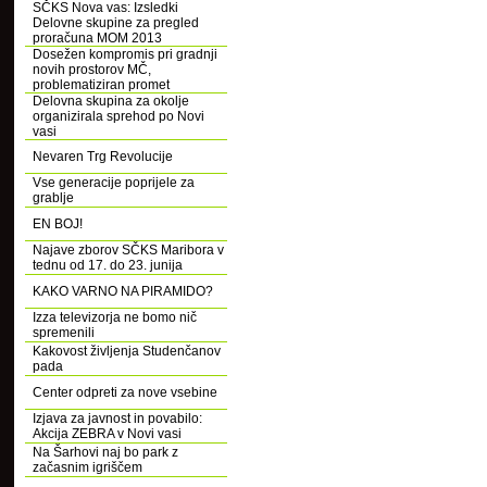
SČKS Nova vas: Izsledki
Delovne skupine za pregled
proračuna MOM 2013
Dosežen kompromis pri gradnji
novih prostorov MČ,
problematiziran promet
Delovna skupina za okolje
organizirala sprehod po Novi
vasi
Nevaren Trg Revolucije
Vse generacije poprijele za
grablje
EN BOJ!
Najave zborov SČKS Maribora v
tednu od 17. do 23. junija
KAKO VARNO NA PIRAMIDO?
Izza televizorja ne bomo nič
spremenili
Kakovost življenja Studenčanov
pada
Center odpreti za nove vsebine
Izjava za javnost in povabilo:
Akcija ZEBRA v Novi vasi
Na Šarhovi naj bo park z
začasnim igriščem