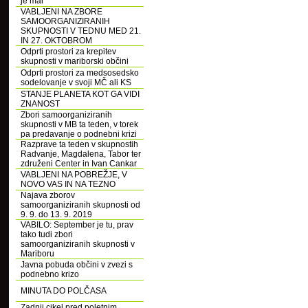
je mar
VABLJENI NA ZBORE
SAMOORGANIZIRANIH
SKUPNOSTI V TEDNU MED 21.
IN 27. OKTOBROM
Odprti prostori za krepitev
skupnosti v mariborski občini
Odprti prostori za medsosedsko
sodelovanje v svoji MČ ali KS
STANJE PLANETA KOT GA VIDI
ZNANOST
Zbori samoorganiziranih
skupnosti v MB ta teden, v torek
pa predavanje o podnebni krizi
Razprave ta teden v skupnostih
Radvanje, Magdalena, Tabor ter
združeni Center in Ivan Cankar
VABLJENI NA POBREŽJE, V
NOVO VAS IN NA TEZNO
Najava zborov
samoorganiziranih skupnosti od
9. 9. do 13. 9. 2019
VABILO: September je tu, prav
tako tudi zbori
samoorganiziranih skupnosti v
Mariboru
Javna pobuda občini v zvezi s
podnebno krizo
MINUTA DO POLČASA
Zadnji cikel pred poletnim