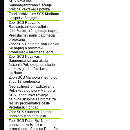
SČS Nova vas:
Samoorganizirano čiščenje
brežine Pekrskega potoka
Zbori prebivalcev SČS Maribora
se spet začenjajo!
Zbor SČS Radvanje:
Radvanjčani zadovoljni z
doseženim, a že gledajo naprej
Predstavitev participatornega
proračuna
Zbor SČS Center in Ivan Cankar:
Še naprej o prostorski
problematiki mestnega jedra
Zbor SČS Nova vas:
Samoorganizirana akcija
čiščenja Pekrskega potoka je
lahko vzgled našim javnim
službam
Zbori SČS Maribora v tednu od
8. do 12. septembra
Nepravilnosti pri vzdrževanju
Pekrskega potoka v Mariboru
SČS Tabor: Povezovanje
delovne skupine za promet za
rešitev problematike ceste
Proletarskih brigad
Zbor SČS Studenci: Zbiranje
podpisov v polnem teku
Zbor SČS Pobrežje: Nujen
ponovni razmislitek o
prometnem režimu na Pobrežju