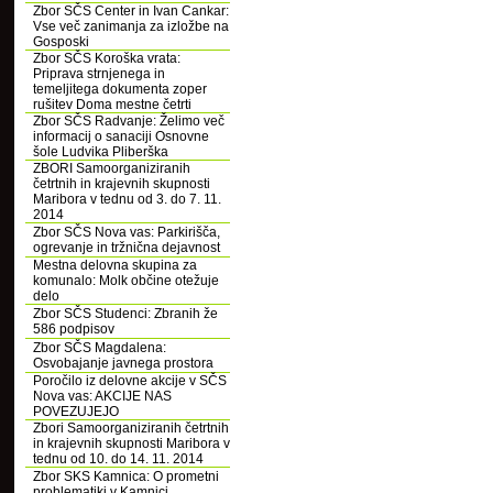
Zbor SČS Center in Ivan Cankar:
Vse več zanimanja za izložbe na
Gosposki
Zbor SČS Koroška vrata:
Priprava strnjenega in
temeljitega dokumenta zoper
rušitev Doma mestne četrti
Zbor SČS Radvanje: Želimo več
informacij o sanaciji Osnovne
šole Ludvika Pliberška
ZBORI Samoorganiziranih
četrtnih in krajevnih skupnosti
Maribora v tednu od 3. do 7. 11.
2014
Zbor SČS Nova vas: Parkirišča,
ogrevanje in tržnična dejavnost
Mestna delovna skupina za
komunalo: Molk občine otežuje
delo
Zbor SČS Studenci: Zbranih že
586 podpisov
Zbor SČS Magdalena:
Osvobajanje javnega prostora
Poročilo iz delovne akcije v SČS
Nova vas: AKCIJE NAS
POVEZUJEJO
Zbori Samoorganiziranih četrtnih
in krajevnih skupnosti Maribora v
tednu od 10. do 14. 11. 2014
Zbor SKS Kamnica: O prometni
problematiki v Kamnici