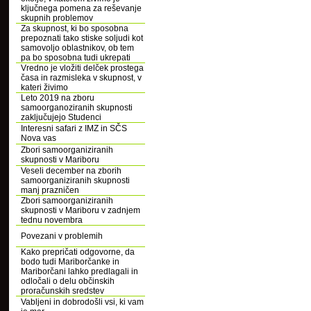
ključnega pomena za reševanje
skupnih problemov
Za skupnost, ki bo sposobna
prepoznati tako stiske soljudi kot
samovoljo oblastnikov, ob tem
pa bo sposobna tudi ukrepati
Vredno je vložiti delček prostega
časa in razmisleka v skupnost, v
kateri živimo
Leto 2019 na zboru
samoorganoziranih skupnosti
zaključujejo Studenci
Interesni safari z IMZ in SČS
Nova vas
Zbori samoorganiziranih
skupnosti v Mariboru
Veseli december na zborih
samoorganiziranih skupnosti
manj prazničen
Zbori samoorganiziranih
skupnosti v Mariboru v zadnjem
tednu novembra
Povezani v problemih
Kako prepričati odgovorne, da
bodo tudi Mariborčanke in
Mariborčani lahko predlagali in
odločali o delu občinskih
proračunskih sredstev
Vabljeni in dobrodošli vsi, ki vam