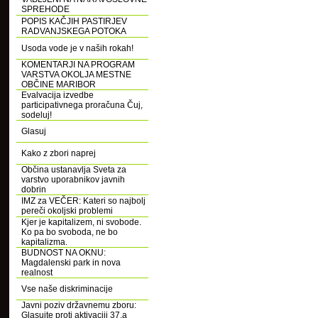
SPREHODE
POPIS KAČJIH PASTIRJEV
RADVANJSKEGA POTOKA
Usoda vode je v naših rokah!
KOMENTARJI NA PROGRAM
VARSTVA OKOLJA MESTNE
OBČINE MARIBOR
Evalvacija izvedbe
participativnega proračuna Čuj,
sodeluj!
Glasuj
Kako z zbori naprej
Občina ustanavlja Sveta za
varstvo uporabnikov javnih
dobrin
IMZ za VEČER: Kateri so najbolj
pereči okoljski problemi
Kjer je kapitalizem, ni svobode.
Ko pa bo svoboda, ne bo
kapitalizma.
BUDNOST NA OKNU:
Magdalenski park in nova
realnost
Vse naše diskriminacije
Javni poziv državnemu zboru:
Glasujte proti aktivaciji 37.a