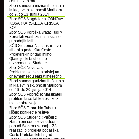
četrt ne zanima
Zbori samoorganiziranih četrtnih
in krajevnih skupnosti Maribora
od 9. do 13. junija 2014
Zbor SČS Magdalena: OBNOVA
KOŠARKARSKEGA IGRIŠČA
BO!
Zbor SČS Koroška vrata: Tudi v
Koroških vratih že razmišljali o
prihodnjih letih
SČS Studenci: Na jutrišnji javni
tribuni o podaljšku Ceste
Proleterskih brigad mimo
Qlandije, ki bi občutno
razbremenila Studence
Zbor SČS Nova vas:
Problematika okolja odslej na
dnevnem redu enkrat mesečno
Zbori samoorganiziranih četrtnih
in krajevnih skupnosti Maribora
od 16. do 20. junija 2014
Zbor SČS Pobrežje: Marsikateri
problem bi se lahko rešil že z
malo dobre volje
Zbor SČS Tabor: Na Taboru
iščejo konkretne rešitve
Zbor SČS Studenci: Pričeli z
zbiranjem podpisov podpore
pobudi Stopimo skupaj – ZA
realizacijo projekta podaljška
Ceste Proletarskih brigad