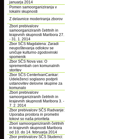
januarja 2014
Pomen samoorganiziranja v
lokalni skupnosti
Z delavnice moderiranja zborov
Zbori prebivalcev
samoorganiziranih četrtnih in
krajevnih skupnosti Maribora 27.
- 31. 1. 2014
Zbor SČS Magdalena: Zaradi
neupoštevanja odlokov se
uničuje kulturno-zgodovinski
spomenik
Zbor SČS Nova vas: O
spremembah cen komunalnih
storitev
Zbor SČS CenterIvanCankar:
Udeleženci soglasno podprli
ustanovitev delovne skupine za
komunalo
Zbori prebivalcev
samoorganiziranih četrtnih in
krajevnih skupnosti Maribora 3. -
7. 2. 2014
Zbor prebivalcev SČS Radvanje:
Uporaba prostora in prometni
tokovi so naša prioriteta
Zbori samoorganiziranih četrtnih
in krajevnih skupnosti Maribora
od 10. do 14. februarja 2014
Zbor prebivalcev SČS Studenci: