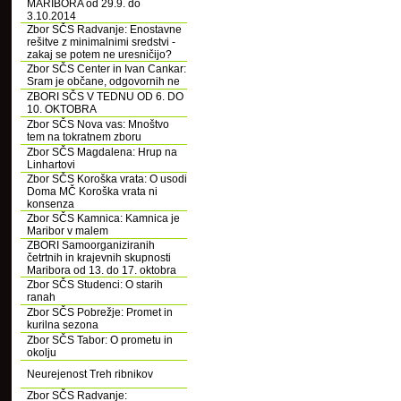
MARIBORA od 29.9. do
3.10.2014
Zbor SČS Radvanje: Enostavne
rešitve z minimalnimi sredstvi -
zakaj se potem ne uresničijo?
Zbor SČS Center in Ivan Cankar:
Sram je občane, odgovornih ne
ZBORI SČS V TEDNU OD 6. DO
10. OKTOBRA
Zbor SČS Nova vas: Mnoštvo
tem na tokratnem zboru
Zbor SČS Magdalena: Hrup na
Linhartovi
Zbor SČS Koroška vrata: O usodi
Doma MČ Koroška vrata ni
konsenza
Zbor SČS Kamnica: Kamnica je
Maribor v malem
ZBORI Samoorganiziranih
četrtnih in krajevnih skupnosti
Maribora od 13. do 17. oktobra
Zbor SČS Studenci: O starih
ranah
Zbor SČS Pobrežje: Promet in
kurilna sezona
Zbor SČS Tabor: O prometu in
okolju
Neurejenost Treh ribnikov
Zbor SČS Radvanje: