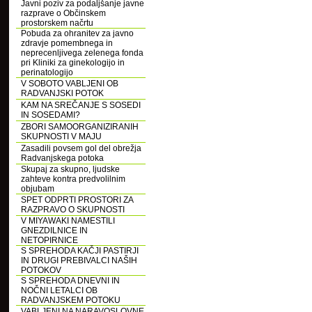
Javni poziv za podaljšanje javne
razprave o Občinskem
prostorskem načrtu
Pobuda za ohranitev za javno
zdravje pomembnega in
neprecenljivega zelenega fonda
pri Kliniki za ginekologijo in
perinatologijo
V SOBOTO VABLJENI OB
RADVANJSKI POTOK
KAM NA SREČANJE S SOSEDI
IN SOSEDAMI?
ZBORI SAMOORGANIZIRANIH
SKUPNOSTI V MAJU
Zasadili povsem gol del obrežja
Radvanjskega potoka
Skupaj za skupno, ljudske
zahteve kontra predvolilnim
objubam
SPET ODPRTI PROSTORI ZA
RAZPRAVO O SKUPNOSTI
V MIYAWAKI NAMESTILI
GNEZDILNICE IN
NETOPIRNICE
S SPREHODA KAČJI PASTIRJI
IN DRUGI PREBIVALCI NAŠIH
POTOKOV
S SPREHODA DNEVNI IN
NOČNI LETALCI OB
RADVANJSKEM POTOKU
VABLJENI NA NARAVOSLOVNE