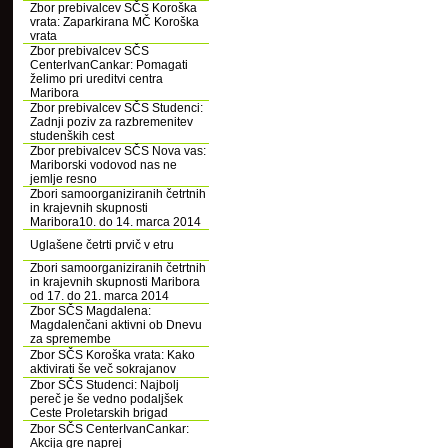
Zbor prebivalcev SČS Koroška
vrata: Zaparkirana MČ Koroška
vrata
Zbor prebivalcev SČS
CenterIvanCankar: Pomagati
želimo pri ureditvi centra
Maribora
Zbor prebivalcev SČS Studenci:
Zadnji poziv za razbremenitev
studenških cest
Zbor prebivalcev SČS Nova vas:
Mariborski vodovod nas ne
jemlje resno
Zbori samoorganiziranih četrtnih
in krajevnih skupnosti
Maribora10. do 14. marca 2014
Uglašene četrti prvič v etru
Zbori samoorganiziranih četrtnih
in krajevnih skupnosti Maribora
od 17. do 21. marca 2014
Zbor SČS Magdalena:
Magdalenčani aktivni ob Dnevu
za spremembe
Zbor SČS Koroška vrata: Kako
aktivirati še več sokrajanov
Zbor SČS Studenci: Najbolj
pereč je še vedno podaljšek
Ceste Proletarskih brigad
Zbor SČS CenterIvanCankar:
Akcija gre naprej