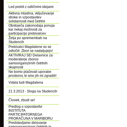
Led prebit z odličnimi idejami
Aktivna mladina, vključevanje
stroke in vzpostavitev
solidarnosti med četrtmi
Obstoječa zakonodaja ponuja
kar nekaj možnosti za
participacijo prebivalcev
Želja po spremembah na
Studencih
Prebivalci Magdalene so se
odločili: Zbori se nadaljujejo!
AKTIVIRAJ SE! Delavnice za
moderatorje zborov
samoorganizirnih četrtnih
skupnosti
Ne bomo plačevali uporabe
prostorov, ki smo jih mi zgradili!
Vstala tudi Magdalena
21.3.2013 - Sloga na Studencih
Človek, zbudi se!
Predlog o vzpostavitvi
INSTITUTA
PARTICIPATORNEGA
PRORAČUNA V MARIBORU
Predstavljamo delovanje
samoorganizirani četrtnih in