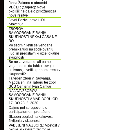
člena Zakona o obrambi
VEČER (Štajerc): Nove
okoliščine dajejo priložnost za
nove rešitve
Javni Poziv upravi LIDL
Slovenije
ZBOROV
SAMOORGANIZIRANIH
SKUPNOSTI NEKAJ ČASA NE
BO
Po sedmih letih se vendarle
premika tudi na sodelovanju
ljudi in predstavniki ožje lokalne
skupnosti
Se ne zavedamo, ali pa ne
verjamemo, da lahko s svojo
aktivnostjo veliko pripomoremo v
skupnosti?
Ta teden zbori v Radvanju,
Magdaleni, na Taboru ter zbor
SČS Center in Ivan Cankar
NAJAVA ZBOROV
SAMOORGANIZIRANIH
SKUPNOSTI V MARIBORU OD
17. DO 23. 2. 2020
Dajmo pet spregovoriti o
participatornem proračunu
Skupen pogled na kakovost
življenja v skupnosti
VABLJENI NA ZBORE: Vpetost v
okolje, v katerem živimo je