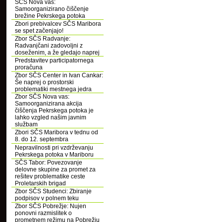
SČS Nova vas:
Samoorganizirano čiščenje
brežine Pekrskega potoka
Zbori prebivalcev SČS Maribora
se spet začenjajo!
Zbor SČS Radvanje:
Radvanjčani zadovoljni z
doseženim, a že gledajo naprej
Predstavitev participatornega
proračuna
Zbor SČS Center in Ivan Cankar:
Še naprej o prostorski
problematiki mestnega jedra
Zbor SČS Nova vas:
Samoorganizirana akcija
čiščenja Pekrskega potoka je
lahko vzgled našim javnim
službam
Zbori SČS Maribora v tednu od
8. do 12. septembra
Nepravilnosti pri vzdrževanju
Pekrskega potoka v Mariboru
SČS Tabor: Povezovanje
delovne skupine za promet za
rešitev problematike ceste
Proletarskih brigad
Zbor SČS Studenci: Zbiranje
podpisov v polnem teku
Zbor SČS Pobrežje: Nujen
ponovni razmislitek o
prometnem režimu na Pobrežju