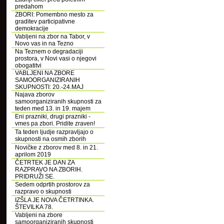
predahom
ZBORI: Pomembno mesto za
graditev participativne
demokracije
Vabljeni na zbor na Tabor, v
Novo vas in na Tezno
Na Teznem o degradaciji
prostora, v Novi vasi o njegovi
obogatitvi
VABLJENI NA ZBORE
SAMOORGANIZIRANIH
SKUPNOSTI: 20.-24.MAJ
Najava zborov
samoorganiziranih skupnosti za
teden med 13. in 19. majem
Eni prazniki, drugi prazniki -
vmes pa zbori. Pridite zraven!
Ta teden ljudje razpravljajo o
skupnosti na osmih zborih
Novičke z zborov med 8. in 21.
aprilom 2019
ČETRTEK JE DAN ZA
RAZPRAVO NA ZBORIH.
PRIDRUŽI SE.
Sedem odprtih prostorov za
razpravo o skupnosti
IZŠLA JE NOVA ČETRTINKA.
ŠTEVILKA 78.
Vabljeni na zbore
samoorganiziranih skupnosti