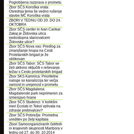
Poglobljena razprava o prometu
Zbor SČS Koroška vrata:
Osrednja tema še vedno rušenje
stavbe MČ Koroška vrata
ZBORI V TEDNU OD 20. DO 24.
OKTOBRA
Zbor SČS center in Ivan Cankar:
Zakaj je Židovska ulica
nedostopna stanovalcem
Židovske ulice?
Zbor SČS Nova vas: Predlog za
zmanjšanje hrupa na Cesti
Proletarskih brigad je že
oblikovan
Zbor SČS Tabor: SČS Tabor se
želi aktivno vključiti v reševanje
težav s Cesto proletarskih brigad
Zbor SKS Kamnica: Prioritetne
naloge so kanalizcija ter večja
varnost in urejenost v prometu
Zbor SČS Magdalena:
Magdalenski park neprimeren za
izmenjavo hrane
Zbor SČS Studenci: V kolikšni
meri Ecolab in Tekol vplivata na
zdravje prebivalcev?
Zbor SČS Pobrežje: Prometna
ureditev po želji kapitala
Zbori Samoorganiziranih četrtnih
in krajevnih skupnosti Maribora v
tednu od 27. do 30. 10.2014