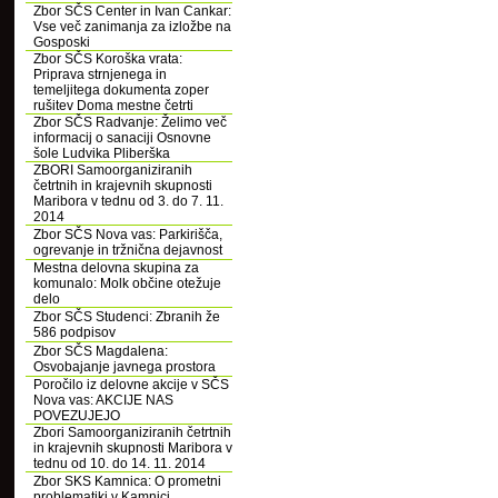
Zbor SČS Center in Ivan Cankar:
Vse več zanimanja za izložbe na
Gosposki
Zbor SČS Koroška vrata:
Priprava strnjenega in
temeljitega dokumenta zoper
rušitev Doma mestne četrti
Zbor SČS Radvanje: Želimo več
informacij o sanaciji Osnovne
šole Ludvika Pliberška
ZBORI Samoorganiziranih
četrtnih in krajevnih skupnosti
Maribora v tednu od 3. do 7. 11.
2014
Zbor SČS Nova vas: Parkirišča,
ogrevanje in tržnična dejavnost
Mestna delovna skupina za
komunalo: Molk občine otežuje
delo
Zbor SČS Studenci: Zbranih že
586 podpisov
Zbor SČS Magdalena:
Osvobajanje javnega prostora
Poročilo iz delovne akcije v SČS
Nova vas: AKCIJE NAS
POVEZUJEJO
Zbori Samoorganiziranih četrtnih
in krajevnih skupnosti Maribora v
tednu od 10. do 14. 11. 2014
Zbor SKS Kamnica: O prometni
problematiki v Kamnici