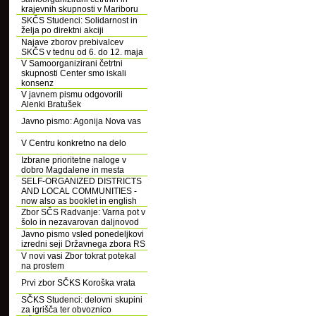
krajevnih skupnosti v Mariboru
SKČS Studenci: Solidarnost in
želja po direktni akciji
Najave zborov prebivalcev
SKČS v tednu od 6. do 12. maja
V Samoorganizirani četrtni
skupnosti Center smo iskali
konsenz
V javnem pismu odgovorili
Alenki Bratušek
Javno pismo: Agonija Nova vas
V Centru konkretno na delo
Izbrane prioritetne naloge v
dobro Magdalene in mesta
SELF-ORGANIZED DISTRICTS
AND LOCAL COMMUNITIES -
now also as booklet in english
Zbor SČS Radvanje: Varna pot v
šolo in nezavarovan daljnovod
Javno pismo vsled ponedeljkovi
izredni seji Državnega zbora RS
V novi vasi Zbor tokrat potekal
na prostem
Prvi zbor SČKS Koroška vrata
SČKS Studenci: delovni skupini
za igrišča ter obvoznico