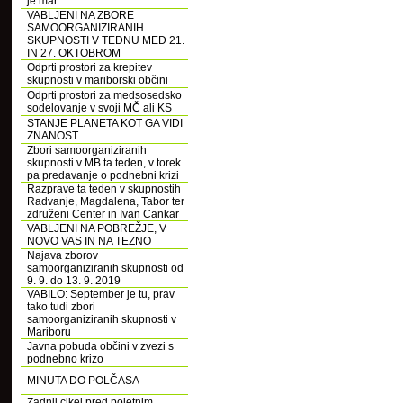
je mar
VABLJENI NA ZBORE
SAMOORGANIZIRANIH
SKUPNOSTI V TEDNU MED 21.
IN 27. OKTOBROM
Odprti prostori za krepitev
skupnosti v mariborski občini
Odprti prostori za medsosedsko
sodelovanje v svoji MČ ali KS
STANJE PLANETA KOT GA VIDI
ZNANOST
Zbori samoorganiziranih
skupnosti v MB ta teden, v torek
pa predavanje o podnebni krizi
Razprave ta teden v skupnostih
Radvanje, Magdalena, Tabor ter
združeni Center in Ivan Cankar
VABLJENI NA POBREŽJE, V
NOVO VAS IN NA TEZNO
Najava zborov
samoorganiziranih skupnosti od
9. 9. do 13. 9. 2019
VABILO: September je tu, prav
tako tudi zbori
samoorganiziranih skupnosti v
Mariboru
Javna pobuda občini v zvezi s
podnebno krizo
MINUTA DO POLČASA
Zadnji cikel pred poletnim