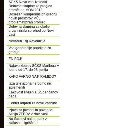
SČKS Nova vas: Izsledki
Delovne skupine za pregled
proračuna MOM 2013
Dosežen kompromis pri gradnji
novih prostorov MČ,
problematiziran promet
Delovna skupina za okolje
organizirala sprehod po Novi
vasi
Nevaren Trg Revolucije
Vse generacije poprijele za
grablje
EN BOJ!
Najave zborov SČKS Maribora v
tednu od 17. do 23. junija
KAKO VARNO NA PIRAMIDO?
Izza televizorja ne bomo nič
spremenili
Kakovost življenja Studenčanov
pada
Center odpreti za nove vsebine
Izjava za javnost in povabilo:
Akcija ZEBRA v Novi vasi
Na Šarhovi naj bo park z
začasnim igriščem