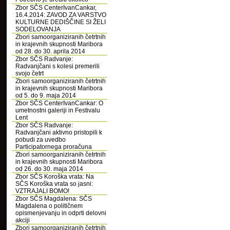
Zbor SČS CenterIvanCankar,
16.4.2014: ZAVOD ZA VARSTVO
KULTURNE DEDIŠČINE SI ŽELI
SODELOVANJA
Zbori samoorganiziranih četrtnih
in krajevnih skupnosti Maribora
od 28. do 30. aprila 2014
Zbor SČS Radvanje:
Radvanjčani s kolesi premerili
svojo četrt
Zbori samoorganiziranih četrtnih
in krajevnih skupnosti Maribora
od 5. do 9. maja 2014
Zbor SČS CenterIvanCankar: O
umetnostni galeriji in Festivalu
Lent
Zbor SČS Radvanje:
Radvanjčani aktivno pristopili k
pobudi za uvedbo
Participatornega proračuna
Zbori samoorganiziranih četrtnih
in krajevnih skupnosti Maribora
od 26. do 30. maja 2014
Zbor SČS Koroška vrata: Na
SČS Koroška vrata so jasni:
VZTRAJALI BOMO!
Zbor SČS Magdalena: SČS
Magdalena o političnem
opismenjevanju in odprti delovni
akciji
Zbori samoorganiziranih četrtnih