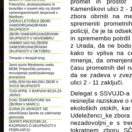
promet in prosto
Pokončno, dostojanstveno in
Kamenškovi ulici 2 - 
tovariško v novem letu na zborih
samoorganiziranih skupnosti v
zbora obrniti na me
Mariboru
ZADNJI LETOŠNJI ZBORI
spremeniti prometni
SAMOORGANIZIRANIH
SKUPNOSTI
policiji, če je ta ods
ZBORI SAMOORGANIZIRANIH
in spremembo potrdil 
SKUPNOSTI V NOVEMBRU
VABIMO VAS NA ZBORE
z Urada, da ne bodo 
SAMOORGANIZIRANIH
SKUPNOSTI V OKTOBRU
kako to vpliva na ce
Trmasto v trinajsti krog
mnenja, da omenjeni 
Javni poziv Mestnemu svetu
času prometnih del na
MOM: Preprečite ponovno
mrcvarjenje participativnega
da se zadeva v zve
proračuna
ulici 2 - 11 zaključi.
VABLJENI NA MAJSKI ZBOR V
SVOJI SKUPNOSTI
TUDI APRIL V BARVAH BOJA ZA
Delegat s SSVUJD-a je
JAVNO
resnejše raziskave o 
DVIG TEMPERATURE NA
ZBORIH V MARCU
ekoloških otokih, ka
IZJAVA ZA JAVNOST: NE
izkoriščanju športa za zakrivanje
Udeleženci_ke zbora 
genocida
nezadovoljni_e s tre
ODPRTI PROSTORI ZA
RAZPRAVO O SKUPNOSTI V
tokratnem zboru S
FEBRUARJU