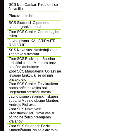
SČS Ivan Cankar: Ptroblemi se
še vrstijo
Pločevina in hrup
SČS Studenci: O pomenu
samoorganiziranosti
Zbor SČS Center: Center naj bo
eden
Javno pismo: KALIBRIRAJTE
RADARJE!
SČS Nova vas: Naslednji zbor
zagotovo v dvorani
Zbor SČS Radvanje: Športno-
turistični center Maribora brez
splošne ambulante
Zbor SČS Magdalena: Oblasti ne
izvajajo funkcij, ki se od njih
pričakujejo
Zbor SČS Center: Že v kratkem
bomo priča nekoliko bolj
urejenemu središču mesta
Javno pismo vstajniških skupin
županu Mestne občine Maribor,
Andreju Fištravcu
Zbor SČS Nova vas:
Predstavniki MČ Nova vas si
očitno ne želijo prebujenih
krajanov
Zbor SČS Studenci: Poziv
Studenčanom, da se aktivirajo!