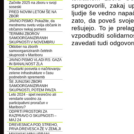
Začnite 2025 na zboru v svoji
spregovorili, zakaj 
soseski
ljudje še vedno napa
PRED NOVIM LETOM ŠE NA
ZBOR
zato, da poveš svoje
JAVNO PISMO: Pokažite, da
mestnemu svetu volja občank in
rešujejo. To je pre
občanov nekaj pomeni
TERMINI ZBOROV
vzpodbuditi solidarn
SAMOORGANIZIRANIH
zavedati tudi odgovorn
SKUPNOSTI V NOVEMBRU
Oktober na zborih
samoorganiziranih četrtnih
skupnosti v Mariboru
JAVNO PISMO VLADI RS: GAZA
IN BANALNOST ZLA
Poudarki posveta o načrtovanju
zelene infrastrukture v času
podnebnih sprememb
ŠE JUNIJSKI ZBORI
SAMOORGANIZIRANIH
SKUPNOSTI, POTEM PAVZA
Leto 2024 - spet nesrečno ali
vendarle usodno za
participativni proračun v
Mariboru?
ODPRTI PROSTORI ZA
RAZPRAVO O SKUPNOSTI –
MAJ 24
DREVESNICA POD STREHO,
PRVA DREVESCA ŽE V ZEMLJI