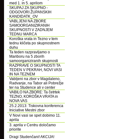
med 1. in 5. aprilom
SKUPAJ ZA SKUPNO -
ODGOVORI ŽUPANSKIH
KANDIDATK_OV
VABLJENI NA ZBORE
SAMOORGANIZIRANIH
SKUPNOSTI V ZADNJEM
TEDNU MARCA
Koroška vrata in Tezno v tem
tednu kličeta po skupnostnem
duhu
Ta teden razpravljamo o
Mariboru na 5 zborih
samoorganiziranih skupnosti
RAZPRAVE O SKUPNOSTI TA
TEDEN V PEKRAH, NOVI VASI
IN NA TEZNEM
Vabljeni na zbor v Magdaleno,
Radvanje, na Tabor ali Pobrežje
ter na Studence ali v center
VABILO NA ZBORE: Ta četrtek
TEZNO, KOROŠKA VRATA in
NOVA VAS
25.2.2013: Tiskovna konferenca
Iniciative Mestni zbor
V Novi vasi se spet dobimo 11.
aprila
3. aprila v Centru določamo
priorite
Dragi Studenčani! AKCIJA!