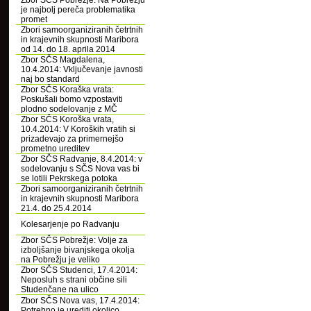
Zbor SČS Pobrežje: Na Pobrežju
je najbolj pereča problematika
promet
Zbori samoorganiziranih četrtnih
in krajevnih skupnosti Maribora
od 14. do 18. aprila 2014
Zbor SČS Magdalena,
10.4.2014: Vključevanje javnosti
naj bo standard
Zbor SČS Koraška vrata:
Poskušali bomo vzpostaviti
plodno sodelovanje z MČ
Zbor SČS Koroška vrata,
10.4.2014: V Koroških vratih si
prizadevajo za primernejšo
prometno ureditev
Zbor SČS Radvanje, 8.4.2014: v
sodelovanju s SČS Nova vas bi
se lotili Pekrskega potoka
Zbori samoorganiziranih četrtnih
in krajevnih skupnosti Maribora
21.4. do 25.4.2014
Kolesarjenje po Radvanju
Zbor SČS Pobrežje: Volje za
izboljšanje bivanjskega okolja
na Pobrežju je veliko
Zbor SČS Studenci, 17.4.2014:
Neposluh s strani občine sili
Studenčane na ulico
Zbor SČS Nova vas, 17.4.2014:
Potrebno je urediti okolico