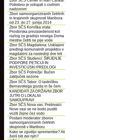
Zbor SČS Center in Ivan Cankar:
Potrebno je vztrajati s civilnim
nadzorom
Zbori samoorganiziranih četrtnih
in krajevnih skupnosti Maribora
od 23. do 27. junija 2014
Zbor SČS Koroška vrata:
Prostorska prezasedenost kot
razlog za gradnjo novega Doma
mestne četrti ne pije vode
Zbor SČS Magdalena: Usklajeni
predlogi komunalnih projektov v
magdaleni za naslednji dve leti
Zbor SČS Studenci: ŠIRJENJE
PODPORE PETICIJI IN
INVESTICIJSKI PREDLOGI
Zbor SČS Pobrežje: Bučen
zaključek sezone
Zbor SČS Tabor: O lastništvu
Bernavskega gozda in še čem
KANDIDATI ZA DRŽAVNI ZBOR
JUTRI O LOKALNI
SAMOUPRAVI
Zbor SČS Nova vas: Prebivalci
Nove vasi se ne bodo pustili
voziti žejne čez vodo
Postani moderator zborov
samoorganiziranih četrtnih
skupnosti v Mariboru
Kako se zgodijo spremembe? Ali
želiš biti del njih?