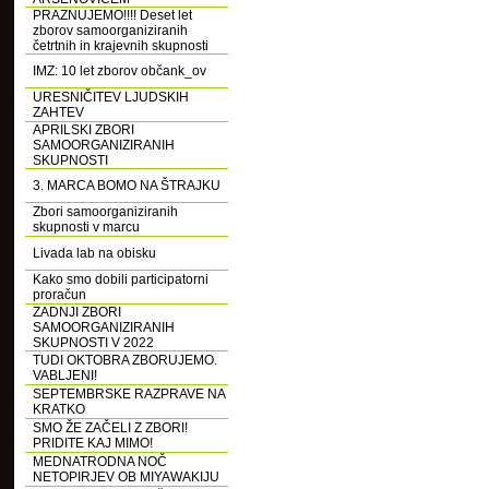
PRAZNUJEMO!!!! Deset let
zborov samoorganiziranih
četrtnih in krajevnih skupnosti
IMZ: 10 let zborov občank_ov
URESNIČITEV LJUDSKIH
ZAHTEV
APRILSKI ZBORI
SAMOORGANIZIRANIH
SKUPNOSTI
3. MARCA BOMO NA ŠTRAJKU
Zbori samoorganiziranih
skupnosti v marcu
Livada lab na obisku
Kako smo dobili participatorni
proračun
ZADNJI ZBORI
SAMOORGANIZIRANIH
SKUPNOSTI V 2022
TUDI OKTOBRA ZBORUJEMO.
VABLJENI!
SEPTEMBRSKE RAZPRAVE NA
KRATKO
SMO ŽE ZAČELI Z ZBORI!
PRIDITE KAJ MIMO!
MEDNATRODNA NOČ
NETOPIRJEV OB MIYAWAKIJU