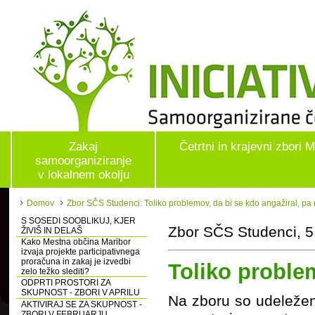
Zakaj
Četrtni in krajevni zbori 
samoorganiziranje
v lokalnem okolju
Domov
Zbor SČS Studenci: Toliko problemov, da bi se kdo angažiral, pa 
S SOSEDI SOOBLIKUJ, KJER
Zbor SČS Studenci, 5
ŽIVIŠ IN DELAŠ
Kako Mestna občina Maribor
izvaja projekte participativnega
proračuna in zakaj je izvedbi
Toliko problem
zelo težko slediti?
ODPRTI PROSTORI ZA
SKUPNOST - ZBORI V APRILU
Na zboru so udeležen
AKTIVIRAJ SE ZA SKUPNOST -
ZBORI V FEBRUARJU