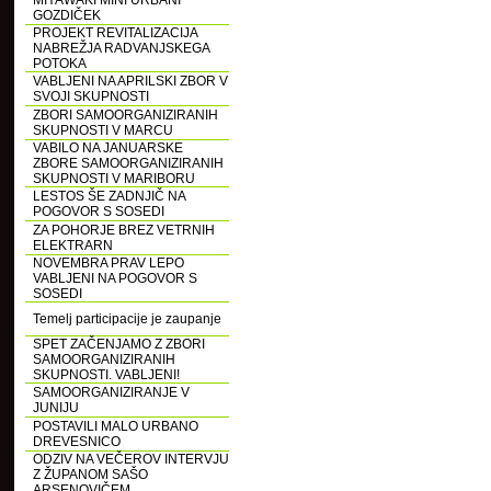
MIYAWAKI MINI URBANI
GOZDIČEK
PROJEKT REVITALIZACIJA
NABREŽJA RADVANJSKEGA
POTOKA
VABLJENI NA APRILSKI ZBOR V
SVOJI SKUPNOSTI
ZBORI SAMOORGANIZIRANIH
SKUPNOSTI V MARCU
VABILO NA JANUARSKE
ZBORE SAMOORGANIZIRANIH
SKUPNOSTI V MARIBORU
LESTOS ŠE ZADNJIČ NA
POGOVOR S SOSEDI
ZA POHORJE BREZ VETRNIH
ELEKTRARN
NOVEMBRA PRAV LEPO
VABLJENI NA POGOVOR S
SOSEDI
Temelj participacije je zaupanje
SPET ZAČENJAMO Z ZBORI
SAMOORGANIZIRANIH
SKUPNOSTI. VABLJENI!
SAMOORGANIZIRANJE V
JUNIJU
POSTAVILI MALO URBANO
DREVESNICO
ODZIV NA VEČEROV INTERVJU
Z ŽUPANOM SAŠO
ARSENOVIČEM