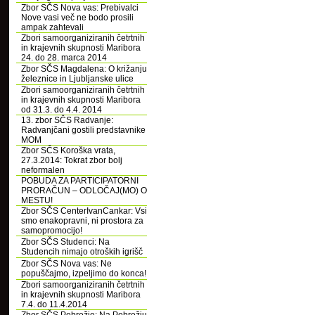
Zbor SČS Nova vas: Prebivalci
Nove vasi več ne bodo prosili
ampak zahtevali
Zbori samoorganiziranih četrtnih
in krajevnih skupnosti Maribora
24. do 28. marca 2014
Zbor SČS Magdalena: O križanju
železnice in Ljubljanske ulice
Zbori samoorganiziranih četrtnih
in krajevnih skupnosti Maribora
od 31.3. do 4.4. 2014
13. zbor SČS Radvanje:
Radvanjčani gostili predstavnike
MOM
Zbor SČS Koroška vrata,
27.3.2014: Tokrat zbor bolj
neformalen
POBUDA ZA PARTICIPATORNI
PRORAČUN – ODLOČAJ(MO) O
MESTU!
Zbor SČS CenterIvanCankar: Vsi
smo enakopravni, ni prostora za
samopromocijo!
Zbor SČS Studenci: Na
Studencih nimajo otroških igrišč
Zbor SČS Nova vas: Ne
popuščajmo, izpeljimo do konca!
Zbori samoorganiziranih četrtnih
in krajevnih skupnosti Maribora
7.4. do 11.4.2014