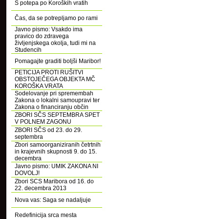
S potepa po Koroških vratih
Čas, da se potrepljamo po rami
Javno pismo: Vsakdo ima
pravico do zdravega
življenjskega okolja, tudi mi na
Studencih
Pomagajte graditi boljši Maribor!
PETICIJA PROTI RUŠITVI
OBSTOJEČEGA OBJEKTA MČ
KOROŠKA VRATA
Sodelovanje pri spremembah
Zakona o lokalni samoupravi ter
Zakona o financiranju občin
ZBORI SČS SEPTEMBRA SPET
V POLNEM ZAGONU
ZBORI SČS od 23. do 29.
septembra
Zbori samoorganiziranih četrtnih
in krajevnih skupnosti 9. do 15.
decembra
Javno pismo: UMIK ZAKONA NI
DOVOLJ!
Zbori SCS Maribora od 16. do
22. decembra 2013
Nova vas: Saga se nadaljuje
Redefinicija srca mesta