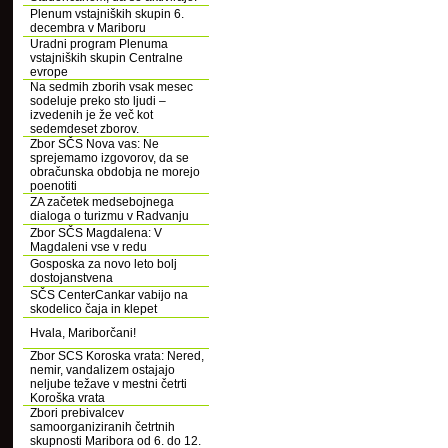
Plenum vstajniških skupin 6.
decembra v Mariboru
Uradni program Plenuma
vstajniških skupin Centralne
evrope
Na sedmih zborih vsak mesec
sodeluje preko sto ljudi –
izvedenih je že več kot
sedemdeset zborov.
Zbor SČS Nova vas: Ne
sprejemamo izgovorov, da se
obračunska obdobja ne morejo
poenotiti
ZA začetek medsebojnega
dialoga o turizmu v Radvanju
Zbor SČS Magdalena: V
Magdaleni vse v redu
Gosposka za novo leto bolj
dostojanstvena
SČS CenterCankar vabijo na
skodelico čaja in klepet
Hvala, Mariborčani!
Zbor SCS Koroska vrata: Nered,
nemir, vandalizem ostajajo
neljube težave v mestni četrti
Koroška vrata
Zbori prebivalcev
samoorganiziranih četrtnih
skupnosti Maribora od 6. do 12.