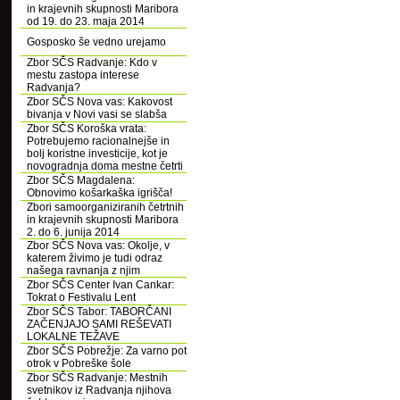
in krajevnih skupnosti Maribora
od 19. do 23. maja 2014
Gosposko še vedno urejamo
Zbor SČS Radvanje: Kdo v
mestu zastopa interese
Radvanja?
Zbor SČS Nova vas: Kakovost
bivanja v Novi vasi se slabša
Zbor SČS Koroška vrata:
Potrebujemo racionalnejše in
bolj koristne investicije, kot je
novogradnja doma mestne četrti
Zbor SČS Magdalena:
Obnovimo košarkaška igrišča!
Zbori samoorganiziranih četrtnih
in krajevnih skupnosti Maribora
2. do 6. junija 2014
Zbor SČS Nova vas: Okolje, v
katerem živimo je tudi odraz
našega ravnanja z njim
Zbor SČS Center Ivan Cankar:
Tokrat o Festivalu Lent
Zbor SČS Tabor: TABORČANI
ZAČENJAJO SAMI REŠEVATI
LOKALNE TEŽAVE
Zbor SČS Pobrežje: Za varno pot
otrok v Pobreške šole
Zbor SČS Radvanje: Mestnih
svetnikov iz Radvanja njihova