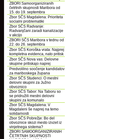
ZBORI Samoorganiziranih
četrtnih skupnosti Maribora od
15. do 19. septembra
Zbor SČS Magdalena: Prioriteta
socialni problematiki
Zbor SČS Radvanje:
Radvanjčani zaradi kanalizacije
v akcijo
ZBORI SČS Maribora v tednu od
22. do 26. septembra
Zbor SČS Koroška vrata: Najprej
kompletna evidenca, nato pritisk
Zbor SČS Nova vas: Delovne
skupine pritiskajo naprej
Predvolilno soočenje kandidatov
za mariboskega župana
Zbor SČS Studenci: O mestni
delovni skupini za Južno
obvoznico
Zbor SČS Tabor: Na Taboru so
se pridružili mestni delovni
skupini za komunalo
Zbor SČS Magdalena: V
Magdaleni še naprej na temo
solidarnosti
Zbor SČS Pobrežje: Bo del
obvoznice skozi mesto izvzet iz
vinjetnega sistema?
ZBORI SAMOORGANIZIRANIH
ČETRTNIH SKUPNOSTI