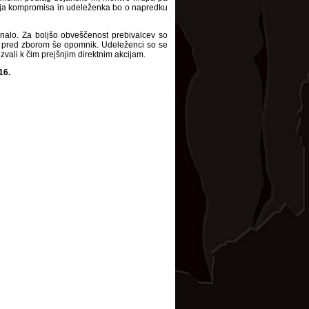
kanja kompromisa in udeleženka bo o napredku
nalo. Za boljšo obveščenost prebivalcev so
an pred zborom še opomnik. Udeleženci so se
ozvali k čim prejšnjim direktnim akcijam.
16.