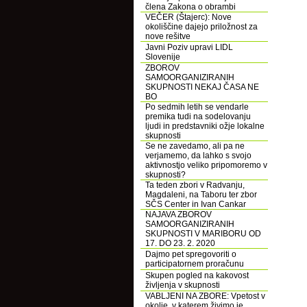
člena Zakona o obrambi
VEČER (Štajerc): Nove
okoliščine dajejo priložnost za
nove rešitve
Javni Poziv upravi LIDL
Slovenije
ZBOROV
SAMOORGANIZIRANIH
SKUPNOSTI NEKAJ ČASA NE
BO
Po sedmih letih se vendarle
premika tudi na sodelovanju
ljudi in predstavniki ožje lokalne
skupnosti
Se ne zavedamo, ali pa ne
verjamemo, da lahko s svojo
aktivnostjo veliko pripomoremo v
skupnosti?
Ta teden zbori v Radvanju,
Magdaleni, na Taboru ter zbor
SČS Center in Ivan Cankar
NAJAVA ZBOROV
SAMOORGANIZIRANIH
SKUPNOSTI V MARIBORU OD
17. DO 23. 2. 2020
Dajmo pet spregovoriti o
participatornem proračunu
Skupen pogled na kakovost
življenja v skupnosti
VABLJENI NA ZBORE: Vpetost v
okolje, v katerem živimo je