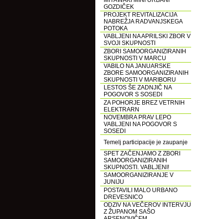
MIYAWAKI MINI URBANI
GOZDIČEK
PROJEKT REVITALIZACIJA
NABREŽJA RADVANJSKEGA
POTOKA
VABLJENI NA APRILSKI ZBOR V
SVOJI SKUPNOSTI
ZBORI SAMOORGANIZIRANIH
SKUPNOSTI V MARCU
VABILO NA JANUARSKE
ZBORE SAMOORGANIZIRANIH
SKUPNOSTI V MARIBORU
LESTOS ŠE ZADNJIČ NA
POGOVOR S SOSEDI
ZA POHORJE BREZ VETRNIH
ELEKTRARN
NOVEMBRA PRAV LEPO
VABLJENI NA POGOVOR S
SOSEDI
Temelj participacije je zaupanje
SPET ZAČENJAMO Z ZBORI
SAMOORGANIZIRANIH
SKUPNOSTI. VABLJENI!
SAMOORGANIZIRANJE V
JUNIJU
POSTAVILI MALO URBANO
DREVESNICO
ODZIV NA VEČEROV INTERVJU
Z ŽUPANOM SAŠO
ARSENOVIČEM