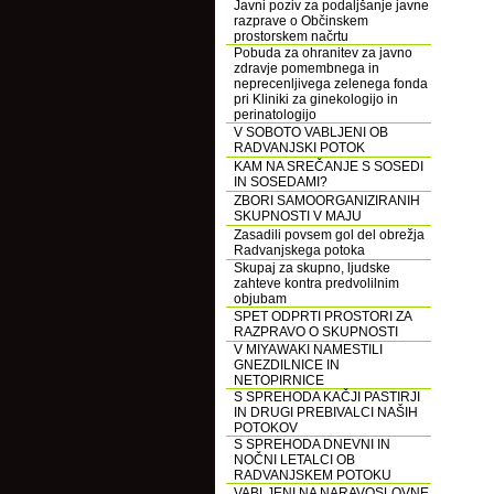
Javni poziv za podaljšanje javne
razprave o Občinskem
prostorskem načrtu
Pobuda za ohranitev za javno
zdravje pomembnega in
neprecenljivega zelenega fonda
pri Kliniki za ginekologijo in
perinatologijo
V SOBOTO VABLJENI OB
RADVANJSKI POTOK
KAM NA SREČANJE S SOSEDI
IN SOSEDAMI?
ZBORI SAMOORGANIZIRANIH
SKUPNOSTI V MAJU
Zasadili povsem gol del obrežja
Radvanjskega potoka
Skupaj za skupno, ljudske
zahteve kontra predvolilnim
objubam
SPET ODPRTI PROSTORI ZA
RAZPRAVO O SKUPNOSTI
V MIYAWAKI NAMESTILI
GNEZDILNICE IN
NETOPIRNICE
S SPREHODA KAČJI PASTIRJI
IN DRUGI PREBIVALCI NAŠIH
POTOKOV
S SPREHODA DNEVNI IN
NOČNI LETALCI OB
RADVANJSKEM POTOKU
VABLJENI NA NARAVOSLOVNE