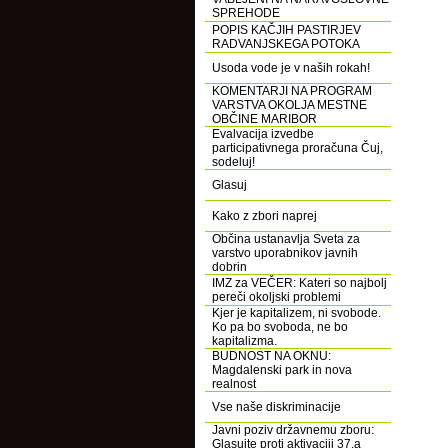
SPREHODE
POPIS KAČJIH PASTIRJEV
RADVANJSKEGA POTOKA
Usoda vode je v naših rokah!
KOMENTARJI NA PROGRAM
VARSTVA OKOLJA MESTNE
OBČINE MARIBOR
Evalvacija izvedbe
participativnega proračuna Čuj,
sodeluj!
Glasuj
Kako z zbori naprej
Občina ustanavlja Sveta za
varstvo uporabnikov javnih
dobrin
IMZ za VEČER: Kateri so najbolj
pereči okoljski problemi
Kjer je kapitalizem, ni svobode.
Ko pa bo svoboda, ne bo
kapitalizma.
BUDNOST NA OKNU:
Magdalenski park in nova
realnost
Vse naše diskriminacije
Javni poziv državnemu zboru:
Glasujte proti aktivaciji 37.a