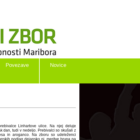
Povezave
Novice
rebivalce Linhartove ulice. Na njej deluje
k dan, tudi v nedeljo. Prebivalci so skušali z
šesa in aroganco. Na zboru so udeleženci
konskih podlag dejansko ni, meritve hrupa pa