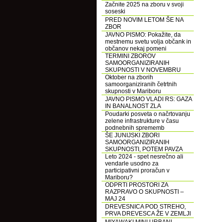
Začnite 2025 na zboru v svoji
soseski
PRED NOVIM LETOM ŠE NA
ZBOR
JAVNO PISMO: Pokažite, da
mestnemu svetu volja občank in
občanov nekaj pomeni
TERMINI ZBOROV
SAMOORGANIZIRANIH
SKUPNOSTI V NOVEMBRU
Oktober na zborih
samoorganiziranih četrtnih
skupnosti v Mariboru
JAVNO PISMO VLADI RS: GAZA
IN BANALNOST ZLA
Poudarki posveta o načrtovanju
zelene infrastrukture v času
podnebnih sprememb
ŠE JUNIJSKI ZBORI
SAMOORGANIZIRANIH
SKUPNOSTI, POTEM PAVZA
Leto 2024 - spet nesrečno ali
vendarle usodno za
participativni proračun v
Mariboru?
ODPRTI PROSTORI ZA
RAZPRAVO O SKUPNOSTI –
MAJ 24
DREVESNICA POD STREHO,
PRVA DREVESCA ŽE V ZEMLJI