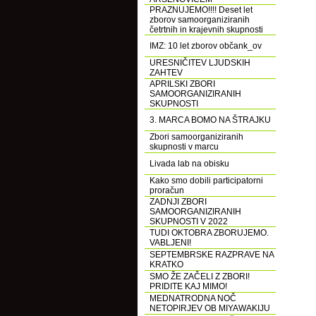
PRAZNUJEMO!!!! Deset let
zborov samoorganiziranih
četrtnih in krajevnih skupnosti
IMZ: 10 let zborov občank_ov
URESNIČITEV LJUDSKIH
ZAHTEV
APRILSKI ZBORI
SAMOORGANIZIRANIH
SKUPNOSTI
3. MARCA BOMO NA ŠTRAJKU
Zbori samoorganiziranih
skupnosti v marcu
Livada lab na obisku
Kako smo dobili participatorni
proračun
ZADNJI ZBORI
SAMOORGANIZIRANIH
SKUPNOSTI V 2022
TUDI OKTOBRA ZBORUJEMO.
VABLJENI!
SEPTEMBRSKE RAZPRAVE NA
KRATKO
SMO ŽE ZAČELI Z ZBORI!
PRIDITE KAJ MIMO!
MEDNATRODNA NOČ
NETOPIRJEV OB MIYAWAKIJU