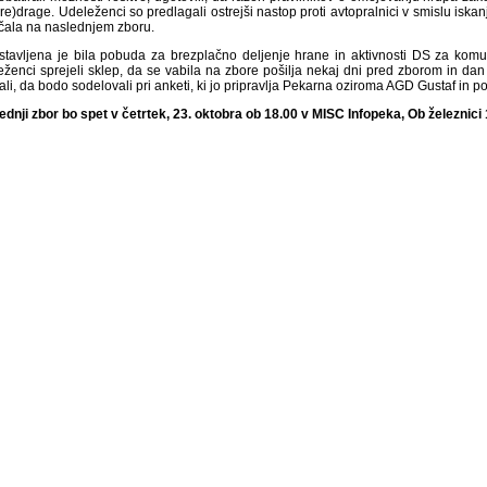
pre)drage. Udeleženci so predlagali ostrejši nastop proti avtopralnici v smislu is
čala na naslednjem zboru.
stavljena je bila pobuda za brezplačno deljenje hrane in aktivnosti DS za komu
eženci sprejeli sklep, da se vabila na zbore pošilja nekaj dni pred zborom in d
jali, da bodo sodelovali pri anketi, ki jo pripravlja Pekarna oziroma AGD Gustaf in p
ednji zbor bo spet v četrtek, 23
. oktobra ob 18.00 v MISC Infopeka, Ob železnici 