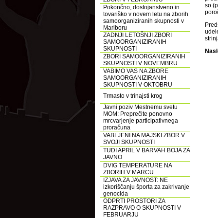
so (
Pokončno, dostojanstveno in
poro
tovariško v novem letu na zborih
samoorganiziranih skupnosti v
Pred
Mariboru
udel
ZADNJI LETOŠNJI ZBORI
strin
SAMOORGANIZIRANIH
SKUPNOSTI
Nasl
ZBORI SAMOORGANIZIRANIH
SKUPNOSTI V NOVEMBRU
VABIMO VAS NA ZBORE
SAMOORGANIZIRANIH
SKUPNOSTI V OKTOBRU
Trmasto v trinajsti krog
Javni poziv Mestnemu svetu
MOM: Preprečite ponovno
mrcvarjenje participativnega
proračuna
VABLJENI NA MAJSKI ZBOR V
SVOJI SKUPNOSTI
TUDI APRIL V BARVAH BOJA ZA
JAVNO
DVIG TEMPERATURE NA
ZBORIH V MARCU
IZJAVA ZA JAVNOST: NE
izkoriščanju športa za zakrivanje
genocida
ODPRTI PROSTORI ZA
RAZPRAVO O SKUPNOSTI V
FEBRUARJU