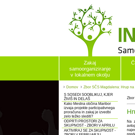
Zakaj
Č
samoorganiziranje
v lokalnem okolju
Domov
Zbor SČS Magdalena: Hrup na 
S SOSEDI SOOBLIKUJ, KJER
Zbor
ŽIVIŠ IN DELAŠ
Kako Mestna občina Maribor
izvaja projekte participativnega
Hr
proračuna in zakaj je izvedbi
zelo težko slediti?
ODPRTI PROSTORI ZA
Na z
SKUPNOST - ZBORI V APRILU
avtop
naje
AKTIVIRAJ SE ZA SKUPNOST -
pred
ZBORI V FEBRUARJU