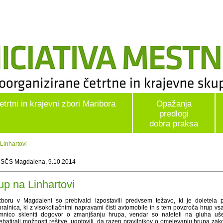
etrtni in krajevni zbori Maribora
Opažanja
predlogi
dobra praksa
Linhartovi
 SČS Magdalena, 9.10.2014
up na Linhartovi
boru v Magdaleni so prebivalci izpostavili predvsem težavo, ki je doletela p
ralnica, ki z visokotlačnimi napravami čisti avtomobile in s tem povzroča hrup vsa
mnico skleniti dogovor o zmanjšanju hrupa, vendar so naleteli na gluha u
ebatirali možnosti rešitve, ugotovili, da razen pravilnikov o omejevanju hrupa za