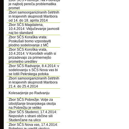
Zbor SČS Pobrežje: Na Pobrežju
je najbolj pereča problematika
promet
Zbori samoorganiziranih četrtnih
in krajevnih skupnosti Maribora
od 14. do 18. aprila 2014
Zbor SČS Magdalena,
10.4.2014: Vključevanje javnosti
naj bo standard
Zbor SČS Koraška vrata:
Poskušali bomo vzpostaviti
plodno sodelovanje z MČ
Zbor SČS Koroška vrata,
10.4.2014: V Koroških vratih si
prizadevajo za primernejšo
prometno ureditev
Zbor SČS Radvanje, 8.4.2014: v
sodelovanju s SČS Nova vas bi
se lotili Pekrskega potoka
Zbori samoorganiziranih četrtnih
in krajevnih skupnosti Maribora
21.4. do 25.4.2014
Kolesarjenje po Radvanju
Zbor SČS Pobrežje: Volje za
izboljšanje bivanjskega okolja
na Pobrežju je veliko
Zbor SČS Studenci, 17.4.2014:
Neposluh s strani občine sili
Studenčane na ulico
Zbor SČS Nova vas, 17.4.2014:
Potrebno je urediti okolico