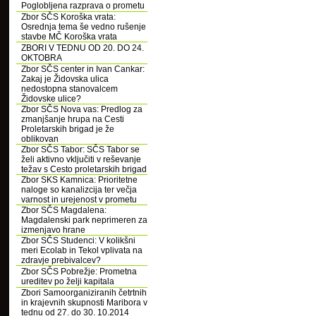
Poglobljena razprava o prometu
Zbor SČS Koroška vrata:
Osrednja tema še vedno rušenje
stavbe MČ Koroška vrata
ZBORI V TEDNU OD 20. DO 24.
OKTOBRA
Zbor SČS center in Ivan Cankar:
Zakaj je Židovska ulica
nedostopna stanovalcem
Židovske ulice?
Zbor SČS Nova vas: Predlog za
zmanjšanje hrupa na Cesti
Proletarskih brigad je že
oblikovan
Zbor SČS Tabor: SČS Tabor se
želi aktivno vključiti v reševanje
težav s Cesto proletarskih brigad
Zbor SKS Kamnica: Prioritetne
naloge so kanalizcija ter večja
varnost in urejenost v prometu
Zbor SČS Magdalena:
Magdalenski park neprimeren za
izmenjavo hrane
Zbor SČS Studenci: V kolikšni
meri Ecolab in Tekol vplivata na
zdravje prebivalcev?
Zbor SČS Pobrežje: Prometna
ureditev po želji kapitala
Zbori Samoorganiziranih četrtnih
in krajevnih skupnosti Maribora v
tednu od 27. do 30. 10.2014