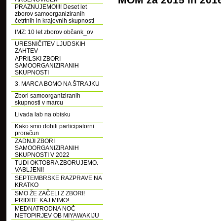
MOM za 2015 in 2016
PRAZNUJEMO!!!! Deset let
zborov samoorganiziranih
četrtnih in krajevnih skupnosti
IMZ: 10 let zborov občank_ov
URESNIČITEV LJUDSKIH
ZAHTEV
APRILSKI ZBORI
SAMOORGANIZIRANIH
SKUPNOSTI
3. MARCA BOMO NA ŠTRAJKU
Zbori samoorganiziranih
skupnosti v marcu
Livada lab na obisku
Kako smo dobili participatorni
proračun
ZADNJI ZBORI
SAMOORGANIZIRANIH
SKUPNOSTI V 2022
TUDI OKTOBRA ZBORUJEMO.
VABLJENI!
SEPTEMBRSKE RAZPRAVE NA
KRATKO
SMO ŽE ZAČELI Z ZBORI!
PRIDITE KAJ MIMO!
MEDNATRODNA NOČ
NETOPIRJEV OB MIYAWAKIJU