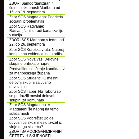
ZBORI Samoorganiziranih
četrtnih skupnosti Maribora od
15. do 19. septembra
Zbor SČS Magdalena: Prioriteta
socialni problematiki
Zbor SČS Radvanje:
Radvanjčani zaradi kanalizacije
v akcijo
ZBORI SČS Maribora v tednu od
22. do 26. septembra
Zbor SČS Koroška vrata: Najprej
kompletna evidenca, nato pritisk
Zbor SČS Nova vas: Delovne
skupine pritiskajo naprej
Predvolilno soočenje kandidatov
za mariboskega župana
Zbor SČS Studenci: O mestni
delovni skupini za Južno
obvoznico
Zbor SČS Tabor: Na Taboru so
se pridružili mestni delovni
skupini za komunalo
Zbor SČS Magdalena: V
Magdaleni še naprej na temo
solidarnosti
Zbor SČS Pobrežje: Bo del
obvoznice skozi mesto izvzet iz
vinjetnega sistema?
ZBORI SAMOORGANIZIRANIH
ČETRTNIH SKUPNOSTI