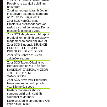
Zbor SČS Center in Ivan Cankar:
Potrebno je vztrajati s civilnim
nadzorom
Zbori samoorganiziranih četrtnih
in krajevnih skupnosti Maribora
od 23. do 27. junija 2014
Zbor SČS Koroška vrata:
Prostorska prezasedenost kot
razlog za gradnjo novega Doma
mestne četrti ne pije vode
Zbor SČS Magdalena: Usklajeni
predlogi komunalnih projektov v
magdaleni za naslednji dve leti
Zbor SČS Studenci: ŠIRJENJE
PODPORE PETICIJI IN
INVESTICIJSKI PREDLOGI
Zbor SČS Pobrežje: Bučen
zaključek sezone
Zbor SČS Tabor: O lastništvu
Bernavskega gozda in še čem
KANDIDATI ZA DRŽAVNI ZBOR
JUTRI O LOKALNI
SAMOUPRAVI
Zbor SČS Nova vas: Prebivalci
Nove vasi se ne bodo pustili
voziti žejne čez vodo
Postani moderator zborov
samoorganiziranih četrtnih
skupnosti v Mariboru
Kako se zgodijo spremembe? Ali
želiš biti del njih?