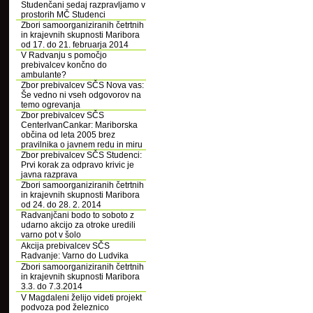
Studenčani sedaj razpravljamo v
prostorih MČ Studenci
Zbori samoorganiziranih četrtnih
in krajevnih skupnosti Maribora
od 17. do 21. februarja 2014
V Radvanju s pomočjo
prebivalcev končno do
ambulante?
Zbor prebivalcev SČS Nova vas:
Še vedno ni vseh odgovorov na
temo ogrevanja
Zbor prebivalcev SČS
CenterIvanCankar: Mariborska
občina od leta 2005 brez
pravilnika o javnem redu in miru
Zbor prebivalcev SČS Studenci:
Prvi korak za odpravo krivic je
javna razprava
Zbori samoorganiziranih četrtnih
in krajevnih skupnosti Maribora
od 24. do 28. 2. 2014
Radvanjčani bodo to soboto z
udarno akcijo za otroke uredili
varno pot v šolo
Akcija prebivalcev SČS
Radvanje: Varno do Ludvika
Zbori samoorganiziranih četrtnih
in krajevnih skupnosti Maribora
3.3. do 7.3.2014
V Magdaleni želijo videti projekt
podvoza pod železnico