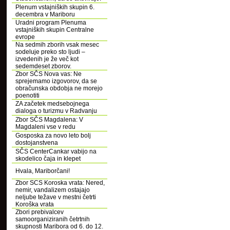
Plenum vstajniških skupin 6.
decembra v Mariboru
Uradni program Plenuma
vstajniških skupin Centralne
evrope
Na sedmih zborih vsak mesec
sodeluje preko sto ljudi –
izvedenih je že več kot
sedemdeset zborov.
Zbor SČS Nova vas: Ne
sprejemamo izgovorov, da se
obračunska obdobja ne morejo
poenotiti
ZA začetek medsebojnega
dialoga o turizmu v Radvanju
Zbor SČS Magdalena: V
Magdaleni vse v redu
Gosposka za novo leto bolj
dostojanstvena
SČS CenterCankar vabijo na
skodelico čaja in klepet
Hvala, Mariborčani!
Zbor SCS Koroska vrata: Nered,
nemir, vandalizem ostajajo
neljube težave v mestni četrti
Koroška vrata
Zbori prebivalcev
samoorganiziranih četrtnih
skupnosti Maribora od 6. do 12.