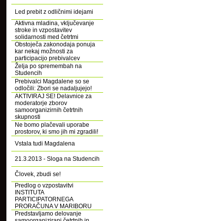
Led prebit z odličnimi idejami
Aktivna mladina, vključevanje
stroke in vzpostavitev
solidarnosti med četrtmi
Obstoječa zakonodaja ponuja
kar nekaj možnosti za
participacijo prebivalcev
Želja po spremembah na
Studencih
Prebivalci Magdalene so se
odločili: Zbori se nadaljujejo!
AKTIVIRAJ SE! Delavnice za
moderatorje zborov
samoorganizirnih četrtnih
skupnosti
Ne bomo plačevali uporabe
prostorov, ki smo jih mi zgradili!
Vstala tudi Magdalena
21.3.2013 - Sloga na Studencih
Človek, zbudi se!
Predlog o vzpostavitvi
INSTITUTA
PARTICIPATORNEGA
PRORAČUNA V MARIBORU
Predstavljamo delovanje
samoorganizirani četrtnih in