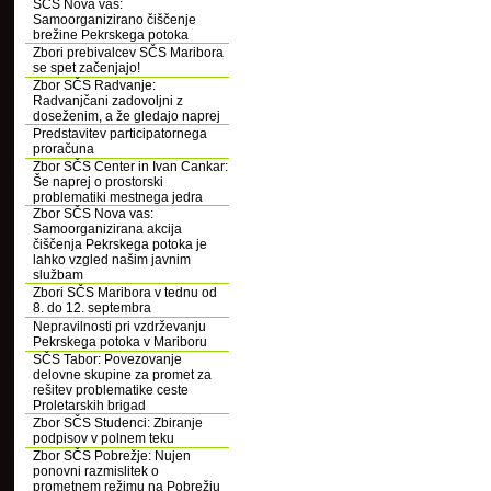
SČS Nova vas:
Samoorganizirano čiščenje
brežine Pekrskega potoka
Zbori prebivalcev SČS Maribora
se spet začenjajo!
Zbor SČS Radvanje:
Radvanjčani zadovoljni z
doseženim, a že gledajo naprej
Predstavitev participatornega
proračuna
Zbor SČS Center in Ivan Cankar:
Še naprej o prostorski
problematiki mestnega jedra
Zbor SČS Nova vas:
Samoorganizirana akcija
čiščenja Pekrskega potoka je
lahko vzgled našim javnim
službam
Zbori SČS Maribora v tednu od
8. do 12. septembra
Nepravilnosti pri vzdrževanju
Pekrskega potoka v Mariboru
SČS Tabor: Povezovanje
delovne skupine za promet za
rešitev problematike ceste
Proletarskih brigad
Zbor SČS Studenci: Zbiranje
podpisov v polnem teku
Zbor SČS Pobrežje: Nujen
ponovni razmislitek o
prometnem režimu na Pobrežju