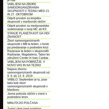
je mar
VABLJENI NA ZBORE
SAMOORGANIZIRANIH
SKUPNOSTI V TEDNU MED 21.
IN 27. OKTOBROM
Odprti prostori za krepitev
skupnosti v mariborski občini
Odprti prostori za medsosedsko
sodelovanje v svoji MČ ali KS
STANJE PLANETA KOT GA VIDI
ZNANOST
Zbori samoorganiziranih
skupnosti v MB ta teden, v torek
pa predavanje o podnebni krizi
Razprave ta teden v skupnostih
Radvanje, Magdalena, Tabor ter
združeni Center in Ivan Cankar
VABLJENI NA POBREŽJE, V
NOVO VAS IN NA TEZNO
Najava zborov
samoorganiziranih skupnosti od
9. 9. do 13. 9. 2019
VABILO: September je tu, prav
tako tudi zbori
samoorganiziranih skupnosti v
Mariboru
Javna pobuda občini v zvezi s
podnebno krizo
MINUTA DO POLČASA
Zadnji cikel pred poletnim