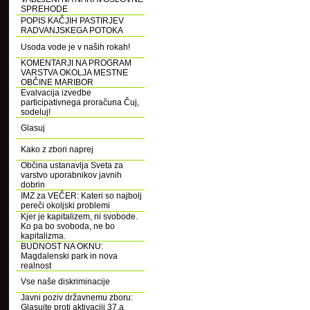
SPREHODE
POPIS KAČJIH PASTIRJEV
RADVANJSKEGA POTOKA
Usoda vode je v naših rokah!
KOMENTARJI NA PROGRAM
VARSTVA OKOLJA MESTNE
OBČINE MARIBOR
Evalvacija izvedbe
participativnega proračuna Čuj,
sodeluj!
Glasuj
Kako z zbori naprej
Občina ustanavlja Sveta za
varstvo uporabnikov javnih
dobrin
IMZ za VEČER: Kateri so najbolj
pereči okoljski problemi
Kjer je kapitalizem, ni svobode.
Ko pa bo svoboda, ne bo
kapitalizma.
BUDNOST NA OKNU:
Magdalenski park in nova
realnost
Vse naše diskriminacije
Javni poziv državnemu zboru:
Glasujte proti aktivaciji 37.a