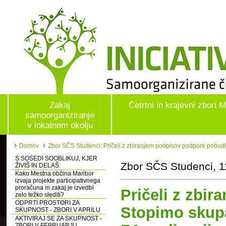
Zakaj
Četrtni in krajevni zbori 
samoorganiziranje
v lokalnem okolju
Domov
Zbor SČS Studenci: Pričeli z zbiranjem podpisov podpore pobudi 
S SOSEDI SOOBLIKUJ, KJER
Zbor SČS Studenci, 1
ŽIVIŠ IN DELAŠ
Kako Mestna občina Maribor
izvaja projekte participativnega
proračuna in zakaj je izvedbi
Pričeli z zbi
zelo težko slediti?
ODPRTI PROSTORI ZA
Stopimo skup
SKUPNOST - ZBORI V APRILU
AKTIVIRAJ SE ZA SKUPNOST -
ZBORI V FEBRUARJU