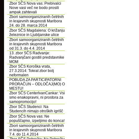
Zbor SČS Nova vas: Prebivalci
Nove vasi več ne bodo prosili
ampak zahtevali
Zbori samoorganiziranih četrtnih
in krajevnih skupnosti Maribora
24. do 28. marca 2014
Zbor SČS Magdalena: O križanju
železnice in Ljubljanske ulice
Zbori samoorganiziranih četrtnih
in krajevnih skupnosti Maribora
od 31.3. do 4.4. 2014
13. zbor SČS Radvanje:
Radvanjčani gostili predstavnike
MOM
Zbor SČS Koroška vrata,
27.3.2014: Tokrat zbor bolj
neformalen
POBUDA ZA PARTICIPATORNI
PRORAČUN – ODLOČAJ(MO) O
MESTU!
Zbor SČS CenterIvanCankar: Vsi
smo enakopravni, ni prostora za
samopromocijo!
Zbor SČS Studenci: Na
Studencih nimajo otroških igrišč
Zbor SČS Nova vas: Ne
popuščajmo, izpeljimo do konca!
Zbori samoorganiziranih četrtnih
in krajevnih skupnosti Maribora
7.4. do 11.4.2014