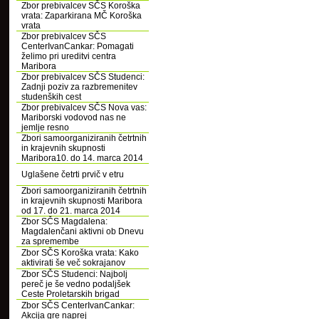
Zbor prebivalcev SČS Koroška
vrata: Zaparkirana MČ Koroška
vrata
Zbor prebivalcev SČS
CenterIvanCankar: Pomagati
želimo pri ureditvi centra
Maribora
Zbor prebivalcev SČS Studenci:
Zadnji poziv za razbremenitev
studenških cest
Zbor prebivalcev SČS Nova vas:
Mariborski vodovod nas ne
jemlje resno
Zbori samoorganiziranih četrtnih
in krajevnih skupnosti
Maribora10. do 14. marca 2014
Uglašene četrti prvič v etru
Zbori samoorganiziranih četrtnih
in krajevnih skupnosti Maribora
od 17. do 21. marca 2014
Zbor SČS Magdalena:
Magdalenčani aktivni ob Dnevu
za spremembe
Zbor SČS Koroška vrata: Kako
aktivirati še več sokrajanov
Zbor SČS Studenci: Najbolj
pereč je še vedno podaljšek
Ceste Proletarskih brigad
Zbor SČS CenterIvanCankar:
Akcija gre naprej