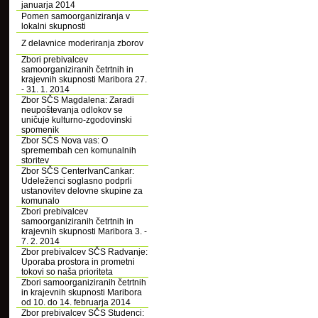
januarja 2014
Pomen samoorganiziranja v
lokalni skupnosti
Z delavnice moderiranja zborov
Zbori prebivalcev
samoorganiziranih četrtnih in
krajevnih skupnosti Maribora 27.
- 31. 1. 2014
Zbor SČS Magdalena: Zaradi
neupoštevanja odlokov se
uničuje kulturno-zgodovinski
spomenik
Zbor SČS Nova vas: O
spremembah cen komunalnih
storitev
Zbor SČS CenterIvanCankar:
Udeleženci soglasno podprli
ustanovitev delovne skupine za
komunalo
Zbori prebivalcev
samoorganiziranih četrtnih in
krajevnih skupnosti Maribora 3. -
7. 2. 2014
Zbor prebivalcev SČS Radvanje:
Uporaba prostora in prometni
tokovi so naša prioriteta
Zbori samoorganiziranih četrtnih
in krajevnih skupnosti Maribora
od 10. do 14. februarja 2014
Zbor prebivalcev SČS Studenci: