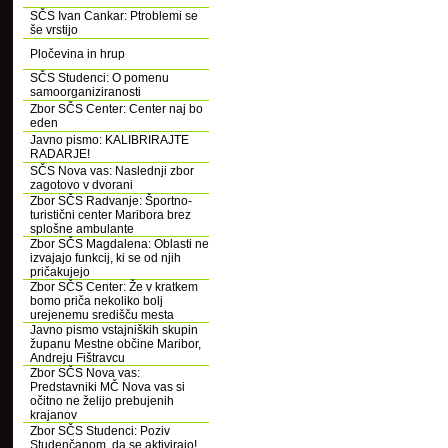
SČS Ivan Cankar: Ptroblemi se
še vrstijo
Pločevina in hrup
SČS Studenci: O pomenu
samoorganiziranosti
Zbor SČS Center: Center naj bo
eden
Javno pismo: KALIBRIRAJTE
RADARJE!
SČS Nova vas: Naslednji zbor
zagotovo v dvorani
Zbor SČS Radvanje: Športno-
turistični center Maribora brez
splošne ambulante
Zbor SČS Magdalena: Oblasti ne
izvajajo funkcij, ki se od njih
pričakujejo
Zbor SČS Center: Že v kratkem
bomo priča nekoliko bolj
urejenemu središču mesta
Javno pismo vstajniških skupin
županu Mestne občine Maribor,
Andreju Fištravcu
Zbor SČS Nova vas:
Predstavniki MČ Nova vas si
očitno ne želijo prebujenih
krajanov
Zbor SČS Studenci: Poziv
Studenčanom, da se aktivirajo!