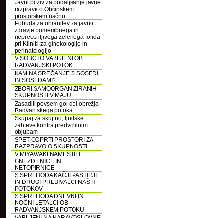
Javni poziv za podaljšanje javne
razprave o Občinskem
prostorskem načrtu
Pobuda za ohranitev za javno
zdravje pomembnega in
neprecenljivega zelenega fonda
pri Kliniki za ginekologijo in
perinatologijo
V SOBOTO VABLJENI OB
RADVANJSKI POTOK
KAM NA SREČANJE S SOSEDI
IN SOSEDAMI?
ZBORI SAMOORGANIZIRANIH
SKUPNOSTI V MAJU
Zasadili povsem gol del obrežja
Radvanjskega potoka
Skupaj za skupno, ljudske
zahteve kontra predvolilnim
objubam
SPET ODPRTI PROSTORI ZA
RAZPRAVO O SKUPNOSTI
V MIYAWAKI NAMESTILI
GNEZDILNICE IN
NETOPIRNICE
S SPREHODA KAČJI PASTIRJI
IN DRUGI PREBIVALCI NAŠIH
POTOKOV
S SPREHODA DNEVNI IN
NOČNI LETALCI OB
RADVANJSKEM POTOKU
VABLJENI NA NARAVOSLOVNE