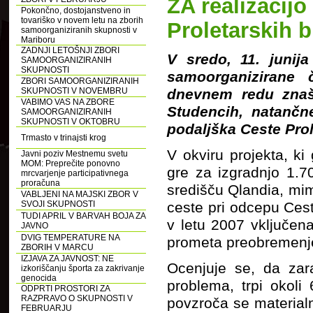
ZA realizacijo
Pokončno, dostojanstveno in
tovariško v novem letu na zborih
Proletarskih b
samoorganiziranih skupnosti v
Mariboru
ZADNJI LETOŠNJI ZBORI
V sredo, 11. junij
SAMOORGANIZIRANIH
SKUPNOSTI
samoorganizirane 
ZBORI SAMOORGANIZIRANIH
SKUPNOSTI V NOVEMBRU
dnevnem redu znaš
VABIMO VAS NA ZBORE
Studencih, natančn
SAMOORGANIZIRANIH
SKUPNOSTI V OKTOBRU
podaljška Ceste Prol
Trmasto v trinajsti krog
V okviru projekta, ki
Javni poziv Mestnemu svetu
MOM: Preprečite ponovno
gre za izgradnjo 1.
mrcvarjenje participativnega
proračuna
središču Qlandia, mi
VABLJENI NA MAJSKI ZBOR V
SVOJI SKUPNOSTI
ceste pri odcepu Cest
TUDI APRIL V BARVAH BOJA ZA
v letu 2007 vključen
JAVNO
DVIG TEMPERATURE NA
prometa preobremenje
ZBORIH V MARCU
IZJAVA ZA JAVNOST: NE
Ocenjuje se, da za
izkoriščanju športa za zakrivanje
genocida
problema, trpi okoli
ODPRTI PROSTORI ZA
RAZPRAVO O SKUPNOSTI V
povzroča se material
FEBRUARJU