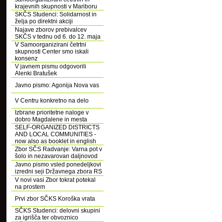
krajevnih skupnosti v Mariboru
SKČS Studenci: Solidarnost in
želja po direktni akciji
Najave zborov prebivalcev
SKČS v tednu od 6. do 12. maja
V Samoorganizirani četrtni
skupnosti Center smo iskali
konsenz
V javnem pismu odgovorili
Alenki Bratušek
Javno pismo: Agonija Nova vas
V Centru konkretno na delo
Izbrane prioritetne naloge v
dobro Magdalene in mesta
SELF-ORGANIZED DISTRICTS
AND LOCAL COMMUNITIES -
now also as booklet in english
Zbor SČS Radvanje: Varna pot v
šolo in nezavarovan daljnovod
Javno pismo vsled ponedeljkovi
izredni seji Državnega zbora RS
V novi vasi Zbor tokrat potekal
na prostem
Prvi zbor SČKS Koroška vrata
SČKS Studenci: delovni skupini
za igrišča ter obvoznico