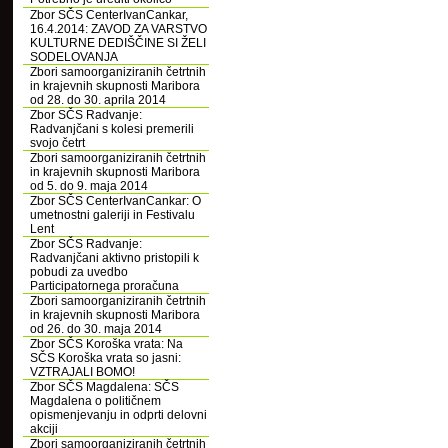
Zbor SČS CenterIvanCankar,
16.4.2014: ZAVOD ZA VARSTVO
KULTURNE DEDIŠČINE SI ŽELI
SODELOVANJA
Zbori samoorganiziranih četrtnih
in krajevnih skupnosti Maribora
od 28. do 30. aprila 2014
Zbor SČS Radvanje:
Radvanjčani s kolesi premerili
svojo četrt
Zbori samoorganiziranih četrtnih
in krajevnih skupnosti Maribora
od 5. do 9. maja 2014
Zbor SČS CenterIvanCankar: O
umetnostni galeriji in Festivalu
Lent
Zbor SČS Radvanje:
Radvanjčani aktivno pristopili k
pobudi za uvedbo
Participatornega proračuna
Zbori samoorganiziranih četrtnih
in krajevnih skupnosti Maribora
od 26. do 30. maja 2014
Zbor SČS Koroška vrata: Na
SČS Koroška vrata so jasni:
VZTRAJALI BOMO!
Zbor SČS Magdalena: SČS
Magdalena o političnem
opismenjevanju in odprti delovni
akciji
Zbori samoorganiziranih četrtnih