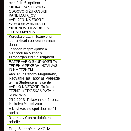
med 1. in 5. aprilom
SKUPAJ ZA SKUPNO -
ODGOVORI ŽUPANSKIH
KANDIDATK_OV
VABLJENI NA ZBORE
SAMOORGANIZIRANIH
SKUPNOSTI V ZADNJEM
TEDNU MARCA
Koroška vrata in Tezno v tem
tednu kličeta po skupnostnem
duhu
Ta teden razpravljamo o
Mariboru na 5 zborih
samoorganiziranih skupnosti
RAZPRAVE O SKUPNOSTI TA
TEDEN V PEKRAH, NOVI VASI
IN NA TEZNEM
Vabljeni na zbor v Magdaleno,
Radvanje, na Tabor ali Pobrežje
ter na Studence ali v center
VABILO NA ZBORE: Ta četrtek
TEZNO, KOROŠKA VRATA in
NOVA VAS
25.2.2013: Tiskovna konferenca
Iniciative Mestni zbor
V Novi vasi se spet dobimo 11.
aprila
3. aprila v Centru določamo
priorite
Dragi Studenčani! AKCIJA!