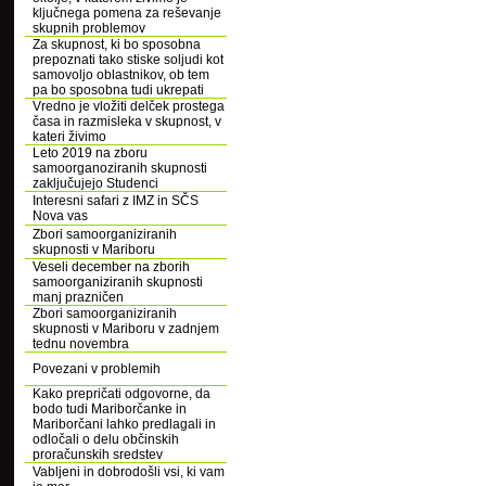
ključnega pomena za reševanje
skupnih problemov
Za skupnost, ki bo sposobna
prepoznati tako stiske soljudi kot
samovoljo oblastnikov, ob tem
pa bo sposobna tudi ukrepati
Vredno je vložiti delček prostega
časa in razmisleka v skupnost, v
kateri živimo
Leto 2019 na zboru
samoorganoziranih skupnosti
zaključujejo Studenci
Interesni safari z IMZ in SČS
Nova vas
Zbori samoorganiziranih
skupnosti v Mariboru
Veseli december na zborih
samoorganiziranih skupnosti
manj prazničen
Zbori samoorganiziranih
skupnosti v Mariboru v zadnjem
tednu novembra
Povezani v problemih
Kako prepričati odgovorne, da
bodo tudi Mariborčanke in
Mariborčani lahko predlagali in
odločali o delu občinskih
proračunskih sredstev
Vabljeni in dobrodošli vsi, ki vam