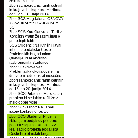
četrt ne zanima
Zbori samoorganiziranih četrtnih
in krajevnih skupnosti Maribora
od 9. do 13. junija 2014
Zbor SČS Magdalena: OBNOVA
KOŠARKARSKEGA IGRIŠČA
BO!
Zbor SČS Koroška vrata: Tudi v
Koroških vratih že razmišljali o
prihodnjih letih
SČS Studenci: Na jutrišnji javni
tribuni o podaljšku Ceste
Proleterskih brigad mimo
Qlandije, ki bi občutno
razbremenila Studence
Zbor SČS Nova vas:
Problematika okolja odslej na
dnevnem redu enkrat mesečno
Zbori samoorganiziranih četrtnih
in krajevnih skupnosti Maribora
od 16. do 20. junija 2014
Zbor SČS Pobrežje: Marsikateri
problem bi se lahko rešil že z
malo dobre volje
Zbor SČS Tabor: Na Taboru
iščejo konkretne rešitve
Zbor SČS Studenci: Pričeli z
zbiranjem podpisov podpore
pobudi Stopimo skupaj – ZA
realizacijo projekta podaljška
Ceste Proletarskih brigad