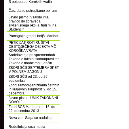
S potepa po Koroških vratih
Čas, da se potrepljamo po rami
Javno pismo: Vsakdo ima
pravico do zdravega
življenjskega okolja, tudi mi na
Studencih
Pomagajte graditi boljši Maribor!
PETICIJA PROTI RUŠITVI
OBSTOJEČEGA OBJEKTA MČ
KOROŠKA VRATA
Sodelovanje pri spremembah
Zakona o lokalni samoupravi ter
Zakona o financiranju občin
ZBORI SČS SEPTEMBRA SPET
V POLNEM ZAGONU
ZBORI SČS od 23. do 29.
septembra
Zbori samoorganiziranih četrtnih
in krajevnih skupnosti 9. do 15.
decembra
Javno pismo: UMIK ZAKONA NI
DOVOLJ!
Zbori SCS Maribora od 16. do
22. decembra 2013
Nova vas: Saga se nadaljuje
Redefinicija srca mesta