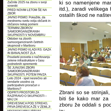
ki so namenjene man
Začnite 2025 na zboru v svoji
soseski
itd.), zaradi velikega
PRED NOVIM LETOM ŠE NA
ZBOR
ostalih škod ne našt
JAVNO PISMO: Pokažite, da
mestnemu svetu volja občank in
občanov nekaj pomeni
TERMINI ZBOROV
SAMOORGANIZIRANIH
SKUPNOSTI V NOVEMBRU
Oktober na zborih
samoorganiziranih četrtnih
skupnosti v Mariboru
JAVNO PISMO VLADI RS: GAZA
IN BANALNOST ZLA
Poudarki posveta o načrtovanju
zelene infrastrukture v času
podnebnih sprememb
ŠE JUNIJSKI ZBORI
SAMOORGANIZIRANIH
SKUPNOSTI, POTEM PAVZA
Leto 2024 - spet nesrečno ali
vendarle usodno za
participativni proračun v
Mariboru?
Zbrani so se strinjali,
ODPRTI PROSTORI ZA
RAZPRAVO O SKUPNOSTI –
biti še kako mar za 
MAJ 24
DREVESNICA POD STREHO,
zboru že oddali s po
PRVA DREVESCA ŽE V ZEMLJI