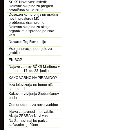
SČKS Nova vas: Izsledki
Delovne skupine za pregled
proračuna MOM 2013
Dosežen kompromis pri gradnji
novih prostorov MČ,
problematiziran promet
Delovna skupina za okolje
organizirala sprehod po Novi
vasi
Nevaren Trg Revolucije
Vse generacije poprijele za
grablje
EN BOJ!
Najave zborov SČKS Maribora v
tednu od 17. do 23. junija
KAKO VARNO NA PIRAMIDO?
Izza televizorja ne bomo nič
spremenili
Kakovost življenja Studenčanov
pada
Center odpreti za nove vsebine
Izjava za javnost in povabilo:
Akcija ZEBRA v Novi vasi
Na Šarhovi naj bo park z
začasnim igriščem