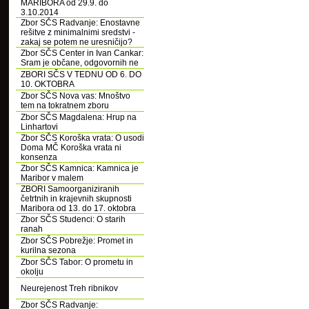
MARIBORA od 29.9. do
3.10.2014
Zbor SČS Radvanje: Enostavne
rešitve z minimalnimi sredstvi -
zakaj se potem ne uresničijo?
Zbor SČS Center in Ivan Cankar:
Sram je občane, odgovornih ne
ZBORI SČS V TEDNU OD 6. DO
10. OKTOBRA
Zbor SČS Nova vas: Mnoštvo
tem na tokratnem zboru
Zbor SČS Magdalena: Hrup na
Linhartovi
Zbor SČS Koroška vrata: O usodi
Doma MČ Koroška vrata ni
konsenza
Zbor SČS Kamnica: Kamnica je
Maribor v malem
ZBORI Samoorganiziranih
četrtnih in krajevnih skupnosti
Maribora od 13. do 17. oktobra
Zbor SČS Studenci: O starih
ranah
Zbor SČS Pobrežje: Promet in
kurilna sezona
Zbor SČS Tabor: O prometu in
okolju
Neurejenost Treh ribnikov
Zbor SČS Radvanje: