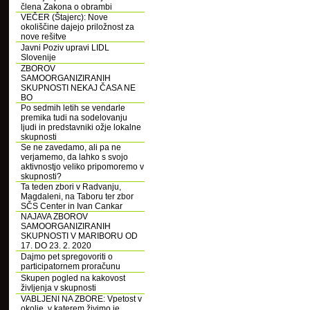
člena Zakona o obrambi
VEČER (Štajerc): Nove
okoliščine dajejo priložnost za
nove rešitve
Javni Poziv upravi LIDL
Slovenije
ZBOROV
SAMOORGANIZIRANIH
SKUPNOSTI NEKAJ ČASA NE
BO
Po sedmih letih se vendarle
premika tudi na sodelovanju
ljudi in predstavniki ožje lokalne
skupnosti
Se ne zavedamo, ali pa ne
verjamemo, da lahko s svojo
aktivnostjo veliko pripomoremo v
skupnosti?
Ta teden zbori v Radvanju,
Magdaleni, na Taboru ter zbor
SČS Center in Ivan Cankar
NAJAVA ZBOROV
SAMOORGANIZIRANIH
SKUPNOSTI V MARIBORU OD
17. DO 23. 2. 2020
Dajmo pet spregovoriti o
participatornem proračunu
Skupen pogled na kakovost
življenja v skupnosti
VABLJENI NA ZBORE: Vpetost v
okolje, v katerem živimo je