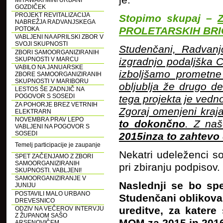
je:
MIYAWAKI MINI URBANI
GOZDIČEK
PROJEKT REVITALIZACIJA
Stopimo skupaj –
NABREŽJA RADVANJSKEGA
PROLETARSKIH BRI
POTOKA
VABLJENI NA APRILSKI ZBOR V
SVOJI SKUPNOSTI
Studenčani, Radvanj
ZBORI SAMOORGANIZIRANIH
SKUPNOSTI V MARCU
izgradnjo podaljška 
VABILO NA JANUARSKE
izboljšamo prometn
ZBORE SAMOORGANIZIRANIH
SKUPNOSTI V MARIBORU
obljublja že drugo des
LESTOS ŠE ZADNJIČ NA
POGOVOR S SOSEDI
tega projekta je vedn
ZA POHORJE BREZ VETRNIH
Zgoraj omenjeni kraj
ELEKTRARN
NOVEMBRA PRAV LEPO
to dokončno
. Z naš
VABLJENI NA POGOVOR S
SOSEDI
2015inza to zahtevo
Temelj participacije je zaupanje
Nekatri udeleženci so
SPET ZAČENJAMO Z ZBORI
SAMOORGANIZIRANIH
pri zbiranju podpisov.
SKUPNOSTI. VABLJENI!
SAMOORGANIZIRANJE V
Naslednji se bo spe
JUNIJU
POSTAVILI MALO URBANO
Studenčani oblikoval
DREVESNICO
ureditve, za katere
ODZIV NA VEČEROV INTERVJU
Z ŽUPANOM SAŠO
ARSENOVIČEM