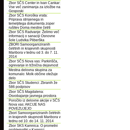
Zbor SČS Center in Ivan Cankar:
Vse več zanimanja za izložbe na
Gosposki
Zbor SČS Koroška vrata:
Priprava strnjenega in
temeljitega dokumenta zoper
rušitev Doma mestne četrti
Zbor SČS Radvanje: Želimo več
informacij o sanaciji Osnovne
šole Ludvika Pliberška
ZBORI Samoorganiziranih
četrtnih in krajevnih skupnosti
Maribora v tednu od 3. do 7. 11.
2014
Zbor SČS Nova vas: Parkirišča,
ogrevanje in tržnična dejavnost
Mestna delovna skupina za
komunalo: Molk občine otežuje
delo
Zbor SČS Studenci: Zbranih že
586 podpisov
Zbor SČS Magdalena:
Osvobajanje javnega prostora
Poročilo iz delovne akcije v SČS
Nova vas: AKCIJE NAS
POVEZUJEJO
Zbori Samoorganiziranih četrtnih
in krajevnih skupnosti Maribora v
tednu od 10. do 14. 11. 2014
Zbor SKS Kamnica: O prometni
problematiki v Kamnici