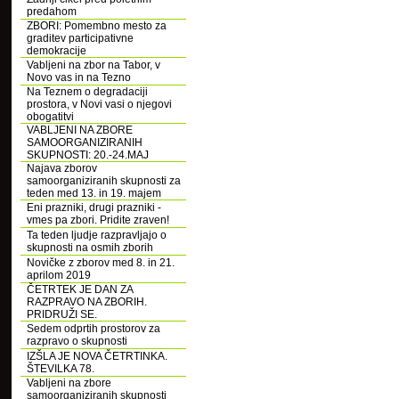
predahom
ZBORI: Pomembno mesto za
graditev participativne
demokracije
Vabljeni na zbor na Tabor, v
Novo vas in na Tezno
Na Teznem o degradaciji
prostora, v Novi vasi o njegovi
obogatitvi
VABLJENI NA ZBORE
SAMOORGANIZIRANIH
SKUPNOSTI: 20.-24.MAJ
Najava zborov
samoorganiziranih skupnosti za
teden med 13. in 19. majem
Eni prazniki, drugi prazniki -
vmes pa zbori. Pridite zraven!
Ta teden ljudje razpravljajo o
skupnosti na osmih zborih
Novičke z zborov med 8. in 21.
aprilom 2019
ČETRTEK JE DAN ZA
RAZPRAVO NA ZBORIH.
PRIDRUŽI SE.
Sedem odprtih prostorov za
razpravo o skupnosti
IZŠLA JE NOVA ČETRTINKA.
ŠTEVILKA 78.
Vabljeni na zbore
samoorganiziranih skupnosti