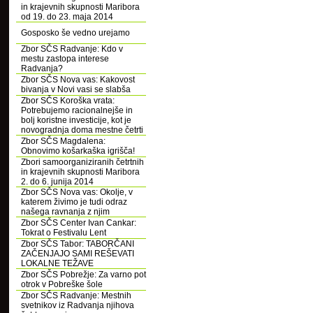
in krajevnih skupnosti Maribora
od 19. do 23. maja 2014
Gosposko še vedno urejamo
Zbor SČS Radvanje: Kdo v
mestu zastopa interese
Radvanja?
Zbor SČS Nova vas: Kakovost
bivanja v Novi vasi se slabša
Zbor SČS Koroška vrata:
Potrebujemo racionalnejše in
bolj koristne investicije, kot je
novogradnja doma mestne četrti
Zbor SČS Magdalena:
Obnovimo košarkaška igrišča!
Zbori samoorganiziranih četrtnih
in krajevnih skupnosti Maribora
2. do 6. junija 2014
Zbor SČS Nova vas: Okolje, v
katerem živimo je tudi odraz
našega ravnanja z njim
Zbor SČS Center Ivan Cankar:
Tokrat o Festivalu Lent
Zbor SČS Tabor: TABORČANI
ZAČENJAJO SAMI REŠEVATI
LOKALNE TEŽAVE
Zbor SČS Pobrežje: Za varno pot
otrok v Pobreške šole
Zbor SČS Radvanje: Mestnih
svetnikov iz Radvanja njihova